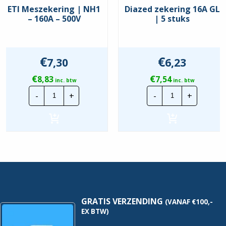
ETI Meszekering | NH1
Diazed zekering 16A GL
– 160A – 500V
| 5 stuks
€
€
7,30
6,23
€
€
8,83
7,54
inc. btw
inc. btw
ETI
Diazed
-
+
-
+
Meszekering
zekering
|
16A
NH1
GL
-
|
160A
5
-
stuks
500V
hoeveelheid
hoeveelheid
GRATIS VERZENDING
(VANAF €100,-
EX BTW)