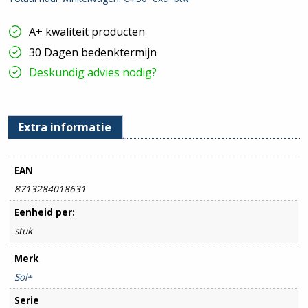
GL
|
5
A+ kwaliteit producten
stuks
hoeveelheid
30 Dagen bedenktermijn
Deskundig advies nodig?
Extra informatie
EAN
8713284018631
Eenheid per:
stuk
Merk
Sol+
Serie