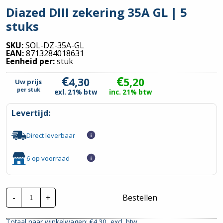
Diazed DIII zekering 35A GL | 5
stuks
SKU:
SOL-DZ-35A-GL
EAN:
8713284018631
Eenheid per:
stuk
€
€
4,30
5,20
Uw prijs
per
stuk
exl. 21% btw
inc. 21% btw
Levertijd:
Direct leverbaar
6 op voorraad
Diazed
-
+
Bestellen
DIII
zekering
35A
Totaal naar winkelwagen: €
4.30
excl. btw