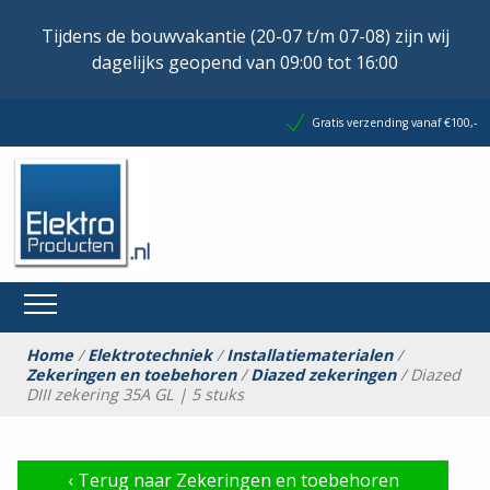
Tijdens de bouwvakantie (20-07 t/m 07-08) zijn wij
dagelijks geopend van 09:00 tot 16:00
Gratis verzending vanaf €100,-
Home
/
Elektrotechniek
/
Installatiematerialen
/
Zekeringen en toebehoren
/
Diazed zekeringen
/ Diazed
DIII zekering 35A GL | 5 stuks
‹
Terug naar Zekeringen en toebehoren