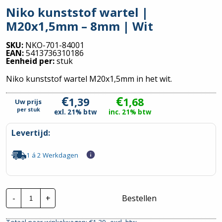
Niko kunststof wartel |
M20x1,5mm – 8mm | Wit
SKU:
NKO-701-84001
EAN:
5413736310186
Eenheid per:
stuk
Niko kunststof wartel M20x1,5mm in het wit.
€
€
1,39
1,68
Uw prijs
per
stuk
exl. 21% btw
inc. 21% btw
Levertijd:
1 á 2 Werkdagen
Niko
-
+
Bestellen
kunststof
wartel
|