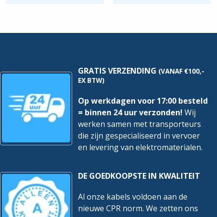
Deksel
|
hoeveelheid
M12x1,5mm
Food Contact Material
Nee
|
Messing
REACH
Nee
hoeveelheid
GRATIS VERZENDING
(VANAF €100,-
EX BTW)
Op werkdagen voor 17:00 besteld
= binnen 24 uur verzonden!
Wij
werken samen met transporteurs
die zijn gespecialiseerd in vervoer
en levering van elektromaterialen.
DE GOEDKOOPSTE IN KWALITEIT
Al onze kabels voldoen aan de
nieuwe CPR norm. We zetten ons