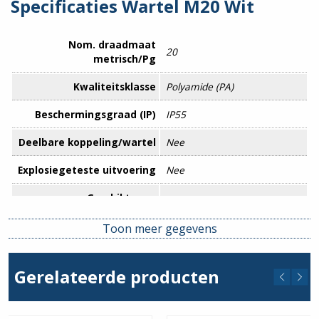
Specificaties Wartel M20 Wit
Nom. draadmaat
20
metrisch/Pg
Kwaliteitsklasse
Polyamide (PA)
Beschermingsgraad (IP)
IP55
Deelbare koppeling/wartel
Nee
Explosiegeteste uitvoering
Nee
Geschikt voor
6 – 13 mm
kabeldiameter
Toon meer gegevens
Glasvezelversterkt
Nee
Halogeenvrij
Ja
Gerelateerde producten
Inklikbaar in opening
Nee