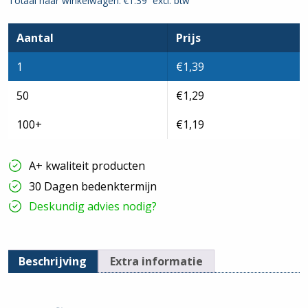
Totaal naar winkelwagen: €
1.39
excl. btw
M20x1,5mm
-
8mm
|
Aantal
Prijs
Wit
hoeveelheid
1
€
1,39
50
€
1,29
100+
€
1,19
A+ kwaliteit producten
30 Dagen bedenktermijn
Deskundig advies nodig?
Beschrijving
Extra informatie