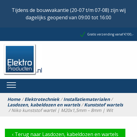
Tijdens de bouwvakantie (20-07 t/m 07-08) zijn wij
dagelijks geopend van 09:00 tot 16:00
Gratis verzending vanaf €100,-
Home
/
Elektrotechniek
/
Installatiematerialen
/
Lasdozen, kabeldozen en wartels
/
Kunststof wartels
/ Niko kunststof wartel | M20x1,5mm – 8mm | Wit
‹
Terug naar Lasdozen, kabeldozen en wartels