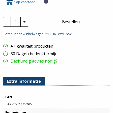
6 op voorraad
Nedis
-
+
Bestellen
SmartLife
WiFi
Stekker
Totaal naar winkelwagen: €
12.36
excl. btw
|
WIFIP121FWT
hoeveelheid
A+ kwaliteit producten
30 Dagen bedenktermijn
Deskundig advies nodig?
Extra informatie
EAN
5412810335046
Eenheid per: