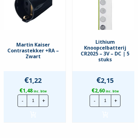
Lithium
Martin Kaiser
Knoopcelbatterij
Contrastekker +RA –
CR2025 – 3V – DC | 5
Zwart
stuks
€
€
1,22
2,15
€
€
1,48
2,60
inc. btw
inc. btw
Martin
Lithium
-
+
-
+
Kaiser
Knoopcelbatte
Contrastekker
CR2025
+RA
-
-
3V
Zwart
-
hoeveelheid
DC
|
5