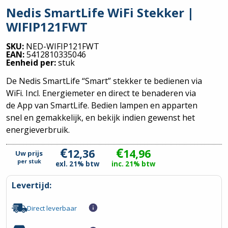
Nedis SmartLife WiFi Stekker |
WIFIP121FWT
SKU:
NED-WIFIP121FWT
EAN:
5412810335046
Eenheid per:
stuk
De Nedis SmartLife “Smart” stekker te bedienen via
WiFi. Incl. Energiemeter en direct te benaderen via
de App van SmartLife. Bedien lampen en apparten
snel en gemakkelijk, en bekijk indien gewenst het
energieverbruik.
€
€
12,36
14,96
Uw prijs
per
stuk
exl. 21% btw
inc. 21% btw
Levertijd:
Direct leverbaar