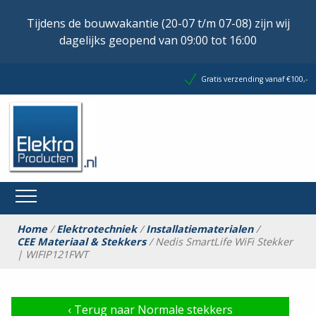
Tijdens de bouwvakantie (20-07 t/m 07-08) zijn wij
dagelijks geopend van 09:00 tot 16:00
Gratis verzending vanaf €100,-
Home
/
Elektrotechniek
/
Installatiematerialen
/
CEE Materiaal & Stekkers
/ Nedis SmartLife WiFi Stekker
| WIFIP121FWT
‹
Terug naar Normale stekkers