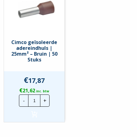
Cimco geïsoleerde
adereindhuls |
25mm² – Bruin | 50
Stuks
€
17,87
€
21,62
inc. btw
Cimco
-
+
geïsoleerde
adereindhuls
|
25mm²
-
Bruin
|
50