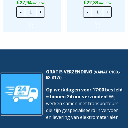
€
€
27,94
22,83
inc. btw
inc. btw
Lapp
Lapp
-
+
-
+
Montagedraad
Montagedraa
|
|
H05V2-
H05V2-
K
K
-
-
90°
90°
1mm²
0,75mm²
|
|
Geel
Wit
|
|
100
100
mtr.
mtr.
hoeveelheid
hoeveelheid
GRATIS VERZENDING
(VANAF €100,-
EX BTW)
Op werkdagen voor 17:00 besteld
= binnen 24 uur verzonden!
Wij
werken samen met transporteurs
die zijn gespecialiseerd in vervoer
en levering van elektromaterialen.