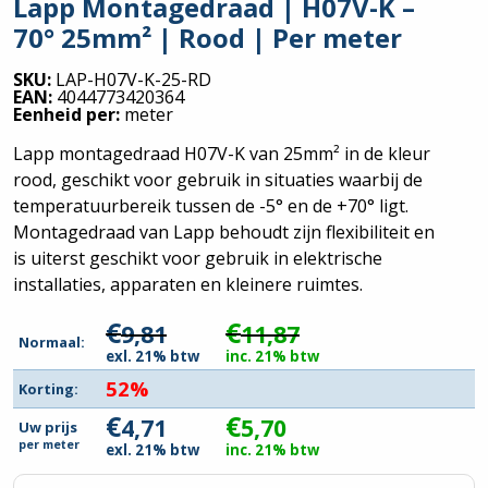
Lapp Montagedraad | H07V-K –
70° 25mm² | Rood | Per meter
SKU:
LAP-H07V-K-25-RD
EAN:
4044773420364
Eenheid per:
meter
Lapp montagedraad H07V-K van 25mm² in de kleur
rood, geschikt voor gebruik in situaties waarbij de
temperatuurbereik tussen de -5° en de +70° ligt.
Montagedraad van Lapp behoudt zijn flexibiliteit en
is uiterst geschikt voor gebruik in elektrische
installaties, apparaten en kleinere ruimtes.
€
€
9,81
11,87
Normaal:
exl. 21% btw
inc. 21% btw
52%
Korting:
€
€
4,71
5,70
Uw prijs
per
meter
exl. 21% btw
inc. 21% btw