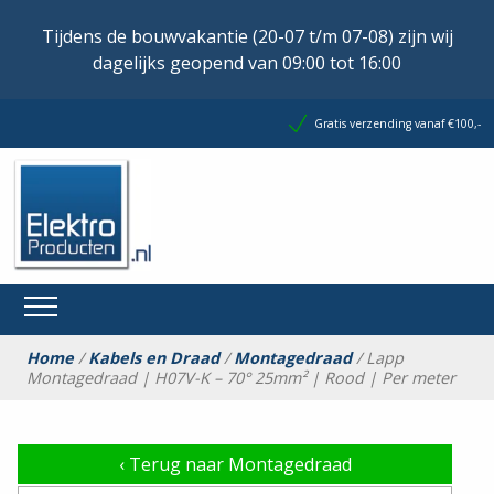
Tijdens de bouwvakantie (20-07 t/m 07-08) zijn wij
dagelijks geopend van 09:00 tot 16:00
Gratis verzending vanaf €100,-
Home
/
Kabels en Draad
/
Montagedraad
/ Lapp
Montagedraad | H07V-K – 70° 25mm² | Rood | Per meter
‹
Terug naar Montagedraad