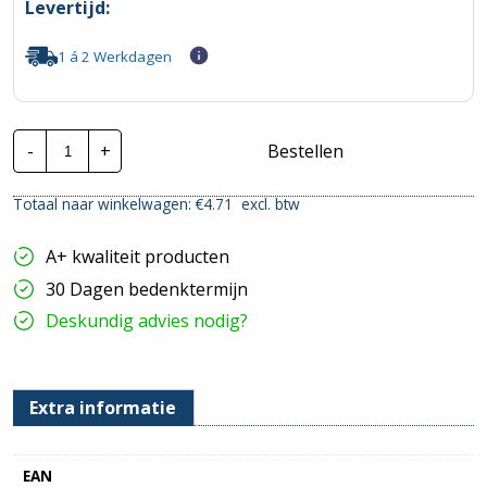
Levertijd:
1 á 2 Werkdagen
Lapp
-
+
Bestellen
Montagedraad
|
H07V-
Totaal naar winkelwagen: €
4.71
excl. btw
K
-
70°
A+ kwaliteit producten
25mm²
|
30 Dagen bedenktermijn
Rood
|
Deskundig advies nodig?
Per
meter
hoeveelheid
Extra informatie
EAN