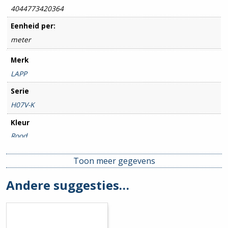
4044773420364
Eenheid per:
meter
Merk
LAPP
Serie
H07V-K
Kleur
Rood
Doorsnede geleider (mm)
Toon meer gegevens
25mm²
Andere suggesties…
Max. Temperatuur
70°