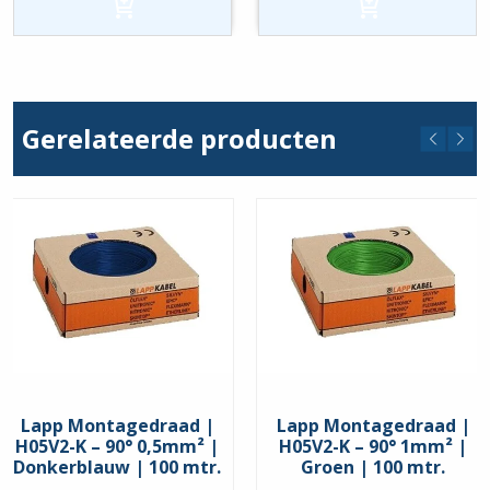
-
1mm²
Rood
-
|
Geel
100
|
stuks
100
hoeveelheid
stuks
hoeveelheid
Gerelateerde producten
Lapp Montagedraad |
Lapp Montagedraad |
H05V2-K – 90° 0,5mm² |
H05V2-K – 90° 1mm² |
Donkerblauw | 100 mtr.
Groen | 100 mtr.