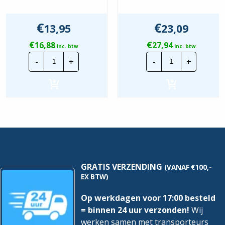
€
€
13,95
23,09
€
€
16,88
27,94
inc. btw
inc. btw
Lapp
Lapp
-
+
-
+
Montagedraad
Montagedraa
|
|
H05V2-
H05V2-
K
K
-
-
90°
90°
0,5mm²
1mm²
|
|
Donkerblauw
Groen
|
|
100
100
mtr.
mtr.
hoeveelheid
hoeveelheid
GRATIS VERZENDING
(VANAF €100,-
EX BTW)
Op werkdagen voor 17:00 besteld
= binnen 24 uur verzonden!
Wij
werken samen met transporteurs