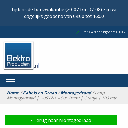
Tijdens de bouwvakantie (20-07 t/m 07-08) zijn wij
dagelijks geopend van 09:00 tot 16:00
Gratis verzending vanaf €100,-
Home
/
Kabels en Draad
/
Montagedraad
/ Lapp
Montagedraad | H05V2-K – 90° 1mm² | Oranje | 100 mtr.
‹
Terug naar Montagedraad