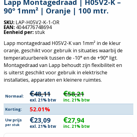
Lapp Montagedraad | H05V2-K –
90° 1mm² | Oranje | 100 mtr.
SKU:
LAP-H05V2-K-1-OR
EAN:
4044776748694
Eenheid per:
stuk
Lapp montagedraad H05V2-K van 1mm² in de kleur
oranje, geschikt voor gebruik in situaties waarbij de
temperatuurbereik tussen de -10° en de +90° ligt.
Montagedraad van Lapp behoudt zijn flexibiliteit en
is uiterst geschikt voor gebruik in elektrische
installaties, apparaten en kleinere ruimtes.
€
€
48,11
58,21
Normaal:
exl. 21% btw
inc. 21% btw
52.01%
Korting:
€
€
23,09
27,94
Uw prijs
per
stuk
exl. 21% btw
inc. 21% btw