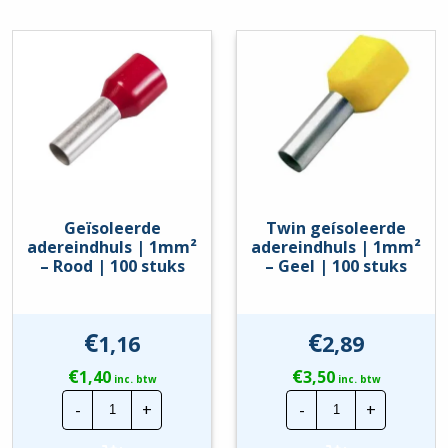
|
Rood
kabelbuitentemperatuur
5 – 70 °C
100
|
tijdens montage/handeling
stuks
100
hoeveelheid
stuks
hoeveelheid
Food Contact Material
Nee
REACH
Nee
Geïsoleerde
Twin geísoleerde
adereindhuls | 1mm²
adereindhuls | 1mm²
– Rood | 100 stuks
– Geel | 100 stuks
€
€
1,16
2,89
€
€
1,40
3,50
inc. btw
inc. btw
Geïsoleerde
Twin
-
+
-
+
adereindhuls
geísoleerde
|
adereindhuls
1mm²
|