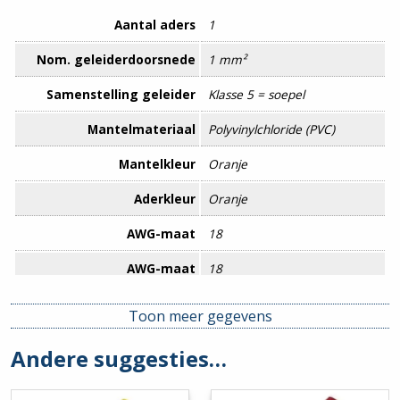
Aantal aders
1
Nom. geleiderdoorsnede
1 mm²
Samenstelling geleider
Klasse 5 = soepel
Mantelmateriaal
Polyvinylchloride (PVC)
Mantelkleur
Oranje
Aderkleur
Oranje
AWG-maat
18
AWG-maat
18
Brandvertraging
Nee
Toon meer gegevens
Buitendiameter circa
2,8 mm
Andere suggesties…
Eurobrandklasse volgens EN
Eca
13501-6: klasse