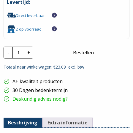
Levertijd:
Direct leverbaar
2 op voorraad
Lapp
-
+
Bestellen
Montagedraad
|
H05V2-
Totaal naar winkelwagen: €
23.09
excl. btw
K
-
90°
A+ kwaliteit producten
1mm²
|
30 Dagen bedenktermijn
Oranje
|
Deskundig advies nodig?
100
mtr.
hoeveelheid
Beschrijving
Extra informatie