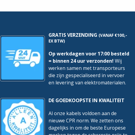
meter
|
Grijs
hoeveelheid
GRATIS VERZENDING
(VANAF €100,-
EX BTW)
Op werkdagen voor 17:00 besteld
= binnen 24 uur verzonden!
Wij
werken samen met transporteurs
die zijn gespecialiseerd in vervoer
en levering van elektromaterialen.
DE GOEDKOOPSTE IN KWALITEIT
Al onze kabels voldoen aan de
nieuwe CPR norm. We zetten ons
dagelijks in om de beste Europese
merken tegen de scherpste prijs te