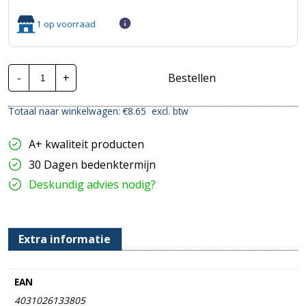
1 op voorraad
Krimpkous
-
+
Bestellen
Groen/Geel
-
Krimpfactor
Totaal naar winkelwagen: €
8.65
excl. btw
2:1
-
4,8/2,4mm
A+ kwaliteit producten
|
10
30 Dagen bedenktermijn
meter
hoeveelheid
Deskundig advies nodig?
Extra informatie
EAN
4031026133805