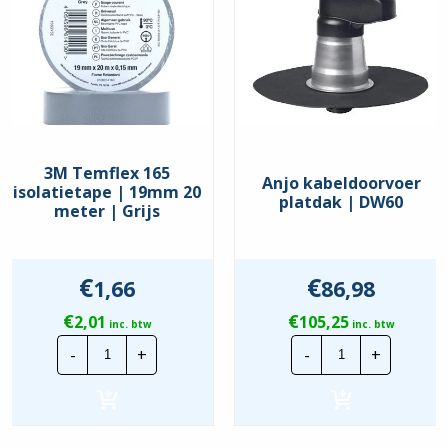
3M Temflex 165
Anjo kabeldoorvoer
isolatietape | 19mm 20
platdak | DW60
meter | Grijs
€
€
1,66
86,98
€
€
2,01
105,25
inc. btw
inc. btw
3M
Anjo
-
+
-
+
Temflex
kabeldoorvoe
165
platdak
isolatietape
|
|
DW60
19mm
hoeveelheid
20