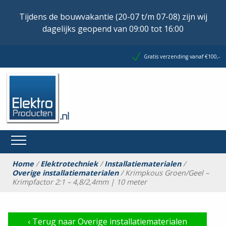
Tijdens de bouwvakantie (20-07 t/m 07-08) zijn wij
dagelijks geopend van 09:00 tot 16:00
Gratis verzending vanaf €100,-
Home
/
Elektrotechniek
/
Installatiematerialen
/
Overige installatiematerialen
/ Krimpkous Groen/Geel –
Krimpfactor 2:1 – 4,8/2,4mm | 10 meter
‹
Terug naar Overige installatiematerialen