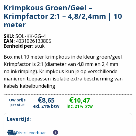
Krimpkous Groen/Geel –
Krimpfactor 2:1 – 4,8/2,4mm | 10
meter
SKU:
SOL-KK-GG-4
EAN:
4031026133805
Eenheid per:
stuk
Box met 10 meter krimpkous in de kleur groen/geel.
Krimpfactor is 2:1 (diameter van 4,8 mm en 2,4 mm
na inkrimping). Krimpkous kun je op verschillende
manieren toepassen: isolatie extra bescherming van
kabels kabelbundeling
€
€
8,65
10,47
Uw prijs
per
stuk
exl. 21% btw
inc. 21% btw
Levertijd:
Direct leverbaar