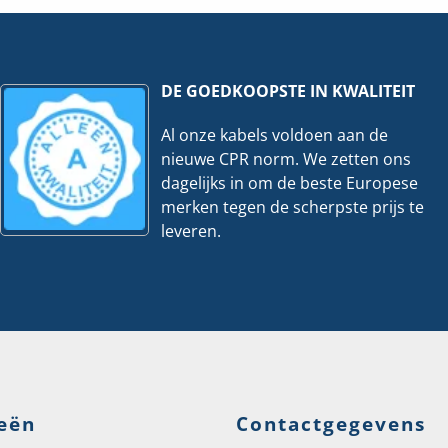
llatie
hoeveelheid
ezig
eelheid
DE GOEDKOOPSTE IN KWALITEIT
Al onze kabels voldoen aan de
nieuwe CPR norm. We zetten ons
dagelijks in om de beste Europese
merken tegen de scherpste prijs te
leveren.
eën
Contactgegevens