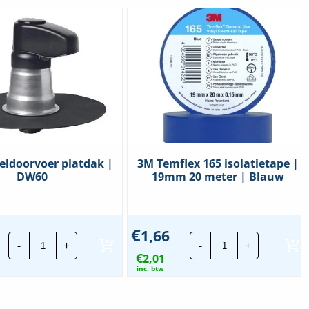
eldoorvoer platdak |
3M Temflex 165 isolatietape |
DW60
19mm 20 meter | Blauw
€
1,66
Anjo
3M
-
+
-
+
kabeldoorvoer
Temflex
€
platdak
2,01
165
|
isolatietape
inc. btw
DW60
|
hoeveelheid
19mm
20