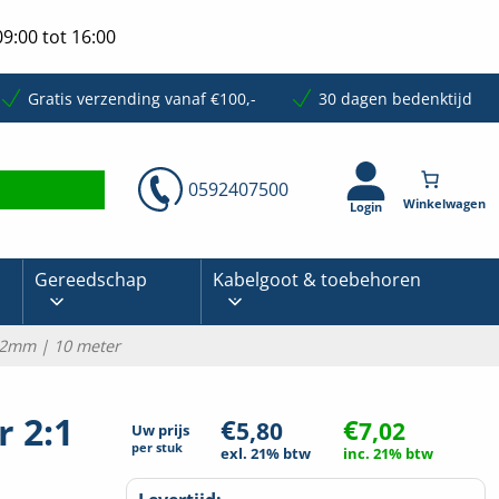
9:00 tot 16:00
Gratis verzending vanaf €100,-
30 dagen bedenktijd
0592407500
Login
Gereedschap
Kabelgoot & toebehoren
1,2mm | 10 meter
 2:1
€
€
5,80
7,02
Uw prijs
per
stuk
exl. 21% btw
inc. 21% btw