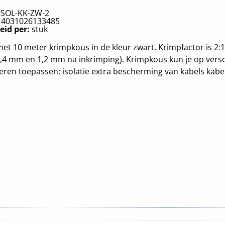
:
SOL-KK-ZW-2
:
4031026133485
eid per:
stuk
et 10 meter krimpkous in de kleur zwart. Krimpfactor is 2:
,4 mm en 1,2 mm na inkrimping). Krimpkous kun je op versc
ren toepassen: isolatie extra bescherming van kabels kab