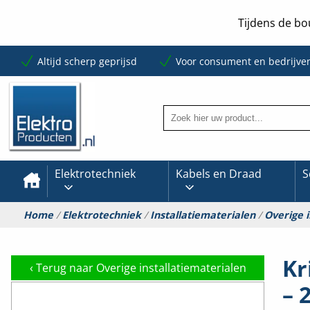
Tijdens de bo
Altijd scherp geprijsd
Voor consument en bedrijve
Elektrotechniek
Kabels en Draad
S
Home
/
Elektrotechniek
/
Installatiematerialen
/
Overige i
Kr
‹
Terug naar Overige installatiematerialen
– 