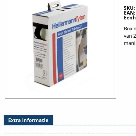
SKU
EAN
Eenh
Box m
van 2
manie
Extra informatie