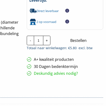
Levertijd:
Direct leverbaar
2 op voorraad
1 (diameter
hillende
elbundeling
Krimpkous
-
+
Bestellen
Zwart
-
Totaal naar winkelwagen: €
5.80
excl. btw
Krimpfactor
2:1
-
A+ kwaliteit producten
2,4/1,2mm
|
30 Dagen bedenktermijn
10
meter
Deskundig advies nodig?
hoeveelheid