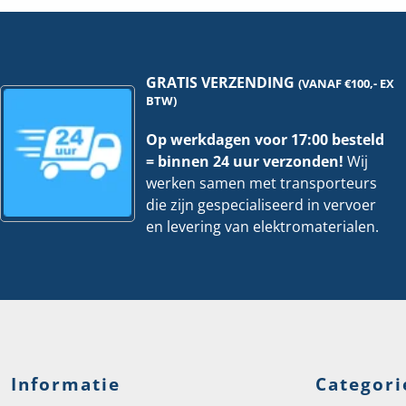
|
insta
5
aanw
meter
|
hoeveelheid
Per
stuk
hoev
GRATIS VERZENDING
(VANAF €100,- EX
BTW)
Op werkdagen voor 17:00 besteld
= binnen 24 uur verzonden!
Wij
werken samen met transporteurs
die zijn gespecialiseerd in vervoer
en levering van elektromaterialen.
Informatie
Categori