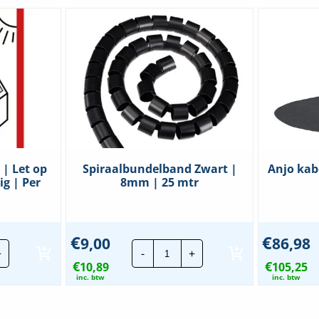
 | Let op
Spiraalbundelband Zwart |
Anjo kab
ig | Per
8mm | 25 mtr
€
€
9,00
86,98
Spiraalbundelband
+
-
+
er
Zwart
€
€
10,89
|
105,25
8mm
inc. btw
inc. btw
|
25
mtr