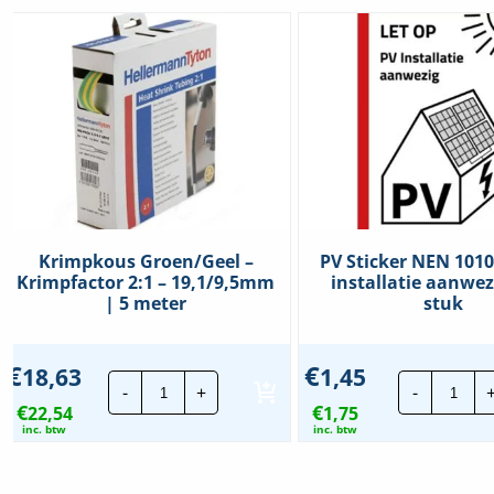
Krimpkous Groen/Geel –
PV Sticker NEN 1010
Krimpfactor 2:1 – 19,1/9,5mm
installatie aanwez
| 5 meter
stuk
€
€
18,63
1,45
Krimpkous
PV
-
+
-
Groen/Geel
Stick
€
€
22,54
-
1,75
NEN
Krimpfactor
1010
inc. btw
inc. btw
2:1
|
-
Let
19,1/9,5mm
op