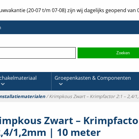
uwvakantie (20-07 t/m 07-08) zijn wij dagelijks geopend van 0
n
chakelmateriaal
Groepenkasten & Componenten
nstallatiematerialen
/ Krimpkous Zwart – Krimpfactor 2:1 – 2,4/
impkous Zwart – Krimpfactor
2,4/1,2mm | 10 meter