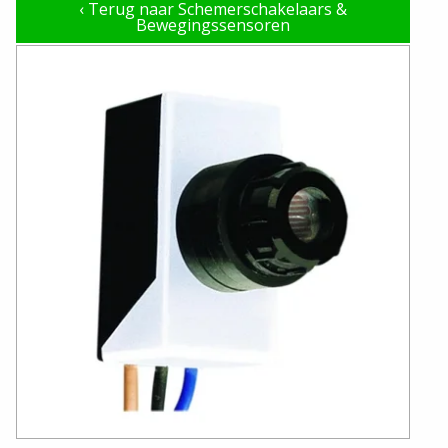
‹
Terug naar Schemerschakelaars &
Bewegingssensoren