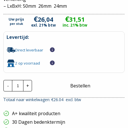
– LxBxH: 50mm 26mm 24mm
€
€
26,04
31,51
Uw prijs
per
stuk
exl. 21% btw
inc. 21% btw
Levertijd:
Direct leverbaar
2 op voorraad
Klemko
-
+
Bestellen
schemerschakelaar
IB
06
Totaal naar winkelwagen: €
26.04
excl. btw
hoeveelheid
A+ kwaliteit producten
30 Dagen bedenktermijn