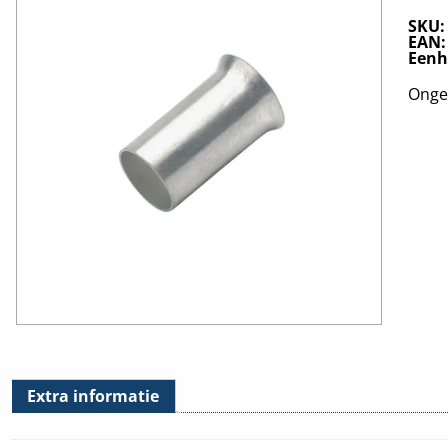
SKU
EAN
Eenh
Onge
Extra informatie