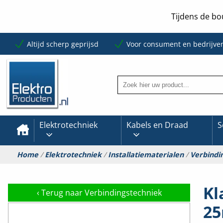
Tijdens de bo
Altijd scherp geprijsd
Voor consument en bedrijve
Elektrotechniek
Kabels en Draad
S
Home
/
Elektrotechniek
/
Installatiematerialen
/
Verbindi
Kl
‹
Terug naar Verbindingstechniek
25