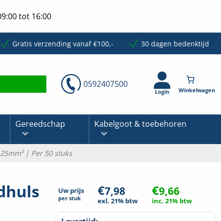
9:00 tot 16:00
Gratis verzending vanaf €100,-
30 dagen bedenktijd
0592407500
Login
Gereedschap
Kabelgoot & toebehoren
 25mm² | Per 50 stuks
dhuls
€
€
7,98
9,66
Uw prijs
per
stuk
exl. 21% btw
inc. 21% btw