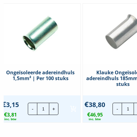
Ongeïsoleerde adereindhuls
Klauke Ongeïsol
1,5mm² | Per 100 stuks
adereindhuls 185mm²
stuks
€
€
3,15
38,80
Ongeïsoleerde
Kla
-
+
-
adereindhuls
Ong
€
€
3,81
1,5mm²
46,95
ade
|
18
inc. btw
inc. btw
Per
|
100
Per
stuks
25