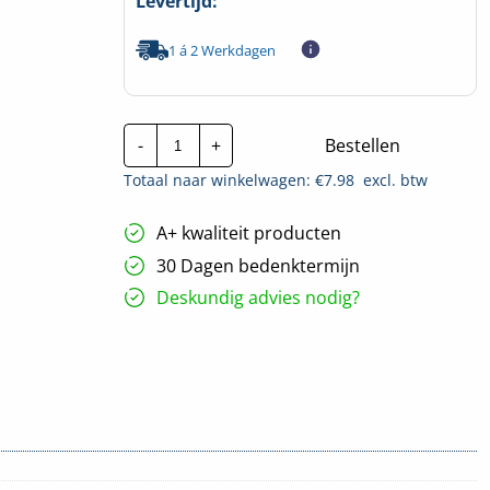
Levertijd:
1 á 2 Werkdagen
Klauke
-
+
Bestellen
Ongeïsoleerde
adereindhuls
Totaal naar winkelwagen: €
7.98
excl. btw
25mm²
|
Per
A+ kwaliteit producten
50
stuks
30 Dagen bedenktermijn
hoeveelheid
Deskundig advies nodig?