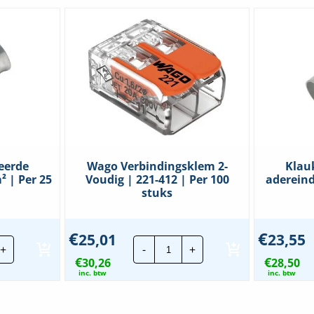
eerde
Wago Verbindingsklem 2-
Klau
 | Per 25
Voudig | 221-412 | Per 100
adereind
stuks
€
€
25,01
23,55
uke
Wago
+
-
+
eïsoleerde
Verbindingsklem
€
€
reindhuls
30,26
2-
28,50
5mm²
Voudig
inc. btw
inc. btw
|
221-
412