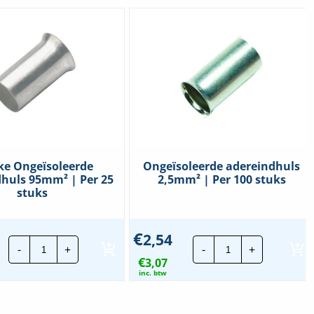
ke Ongeïsoleerde
Ongeïsoleerde adereindhuls
huls 95mm² | Per 25
2,5mm² | Per 100 stuks
stuks
€
2,54
Klauke
Ongeïsoleerde
-
+
-
+
Ongeïsoleerde
adereindhuls
€
adereindhuls
3,07
2,5mm²
95mm²
|
inc. btw
|
Per
Per
100
25
stuks