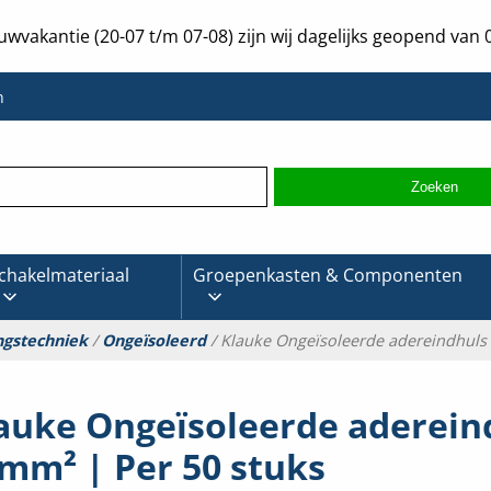
uwvakantie (20-07 t/m 07-08) zijn wij dagelijks geopend van 0
n
chakelmateriaal
Groepenkasten & Componenten
ngstechniek
/
Ongeïsoleerd
/ Klauke Ongeïsoleerde adereindhuls
auke Ongeïsoleerde aderein
mm² | Per 50 stuks