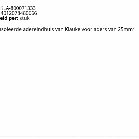
:
KLA-800071333
:
4012078480666
eid per:
stuk
ïsoleerde adereindhuls van Klauke voor aders van 25mm²