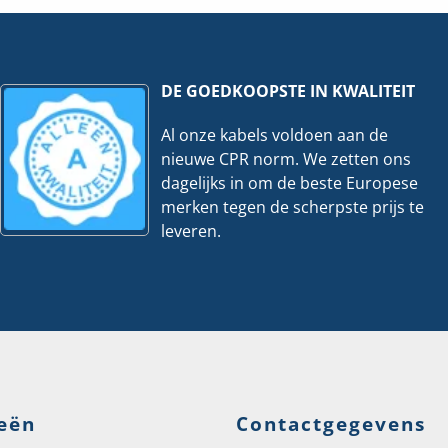
ks
|
veelheid
Per
100
stuks
hoeveelheid
DE GOEDKOOPSTE IN KWALITEIT
Al onze kabels voldoen aan de
nieuwe CPR norm. We zetten ons
dagelijks in om de beste Europese
merken tegen de scherpste prijs te
leveren.
eën
Contactgegevens