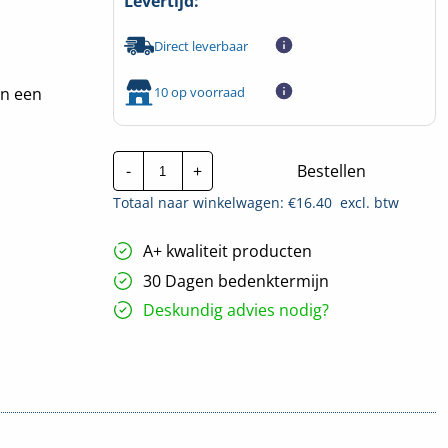
Levertijd:
Direct leverbaar
10 op voorraad
en een
JMV
-
+
Bestellen
aardklem
|
Totaal naar winkelwagen: €
16.40
excl. btw
Klemb.
54-
60mm
A+ kwaliteit producten
-
Kabel
30 Dagen bedenktermijn
diameter
4-
Deskundig advies nodig?
25mm²
hoeveelheid