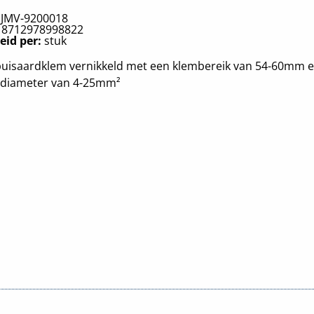
:
JMV-9200018
:
8712978998822
eid per:
stuk
buisaardklem vernikkeld met een klembereik van 54-60mm 
ldiameter van 4-25mm²