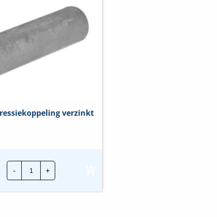
essiekoppeling verzinkt
JMV
-
+
Compressiekoppeling
verzinkt
hoeveelheid