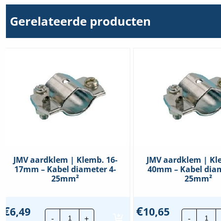
meter
hoeveelheid
Gerelateerde producten
JMV aardklem | Klemb. 16-
JMV aardklem | Kl
17mm – Kabel diameter 4-
40mm – Kabel diam
25mm²
25mm²
€
€
6,49
10,65
JMV
JMV
-
+
-
aardklem
aar