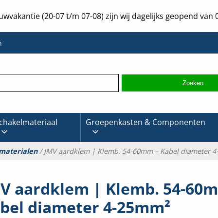
uwvakantie (20-07 t/m 07-08) zijn wij dagelijks geopend van 0
n
chakelmateriaal
Groepenkasten & Componenten
materialen
/ JMV aardklem | Klemb. 54-60mm – Kabel diameter 
V aardklem | Klemb. 54-60
bel diameter 4-25mm²