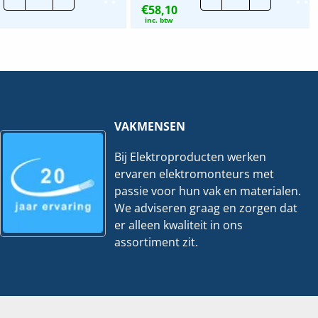
€
|
58,10
16,5mm
Klemb.
|
inc. btw
13-
P-
15mm
63797
-
hoeveelheid
Kabel
diameter
4-
25mm²
hoeveelheid
VAKMENSEN
Bij Elektroproducten werken
ervaren elektromonteurs met
passie voor hun vak en materialen.
We adviseren graag en zorgen dat
er alleen kwaliteit in ons
assortiment zit.