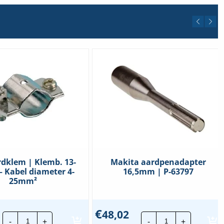
dklem | Klemb. 13-
Makita aardpenadapter
 Kabel diameter 4-
16,5mm | P-63797
25mm²
€
48,02
JMV
Makita
-
+
-
+
aardklem
aardpenadapte