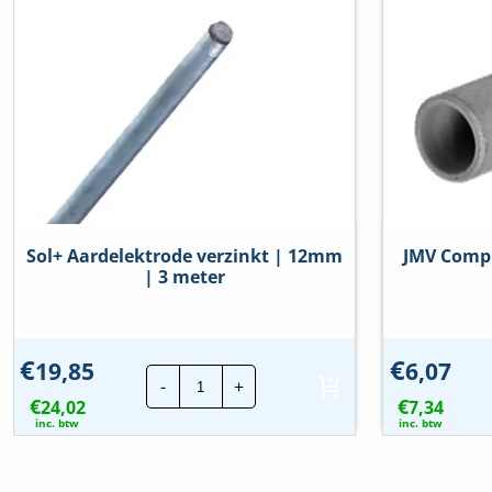
Sol+ Aardelektrode verzinkt | 12mm
JMV Compr
| 3 meter
€
€
19,85
6,07
Sol+
-
+
Aardelektrode
€
€
24,02
verzinkt
7,34
|
inc. btw
inc. btw
12mm
|
3