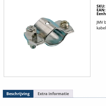
SKU
EAN
Eenh
JMV 
kabe
Beschrijving
Extra informatie