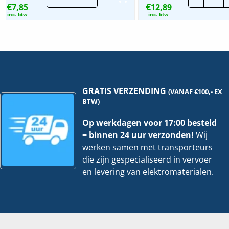
€
€
7,85
|
12,89
|
Klemb.
Kle
inc. btw
inc. btw
16-
38-
17mm
40
-
-
Kabel
Kab
diameter
dia
4-
4-
25mm²
25
hoeveelheid
hoe
GRATIS VERZENDING
(VANAF €100,- EX
BTW)
Op werkdagen voor 17:00 besteld
= binnen 24 uur verzonden!
Wij
werken samen met transporteurs
die zijn gespecialiseerd in vervoer
en levering van elektromaterialen.