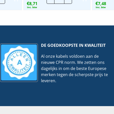
€
€
8,71
|
7,48
mb.
Klemb.
inc. btw
inc. btw
21-
mm
22mm
-
el
Kabel
meter
diameter
4-
mm²
25mm²
veelheid
hoeveelheid
DE GOEDKOOPSTE IN KWALITEIT
Al onze kabels voldoen aan de
nieuwe CPR norm. We zetten ons
dagelijks in om de beste Europese
merken tegen de scherpste prijs te
leveren.