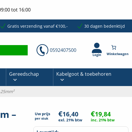
9:00 tot 16:00
Gratis verzending vanaf €100,-
30 dagen bedenktijd
0592407500
Login
Gereedschap
Kabelgoot & toebehoren
4-25mm²
mm –
€
€
16,40
19,84
Uw prijs
per
stuk
exl. 21% btw
inc. 21% btw