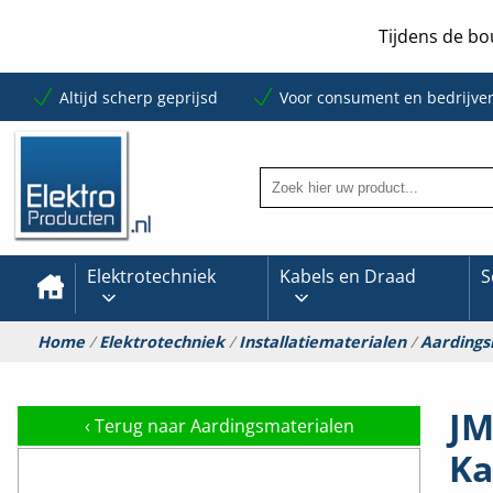
Tijdens de bo
Altijd scherp geprijsd
Voor consument en bedrijve
Elektrotechniek
Kabels en Draad
S
Home
/
Elektrotechniek
/
Installatiematerialen
/
Aardings
JM
‹
Terug naar Aardingsmaterialen
Ka