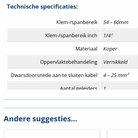
Technische specificaties:
Klem-/spanbereik
54 – 60mm
Klem-/spanbereik inch
1/4″
Materiaal
Koper
Oppervlaktebehandeling
Vernikkeld
Dwarsdoorsnede aan te sluiten kabel
4 – 25 mm²
Aantal geleiders
1
Food Contact Material
Nee
REACH
Nee
Andere suggesties…