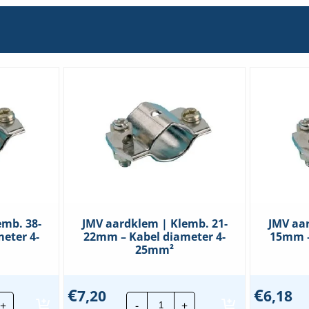
emb. 38-
JMV aardklem | Klemb. 21-
JMV aar
eter 4-
22mm – Kabel diameter 4-
15mm –
25mm²
€
€
7,20
6,18
JMV
+
-
+
dklem
aardklem