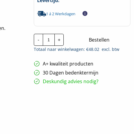
Levertijd:
1 á 2 Werkdagen
en.
Makita
-
+
Bestellen
aardpenadapter
16,5mm
Totaal naar winkelwagen: €
48.02
excl. btw
|
P-
63797
A+ kwaliteit producten
hoeveelheid
30 Dagen bedenktermijn
Deskundig advies nodig?