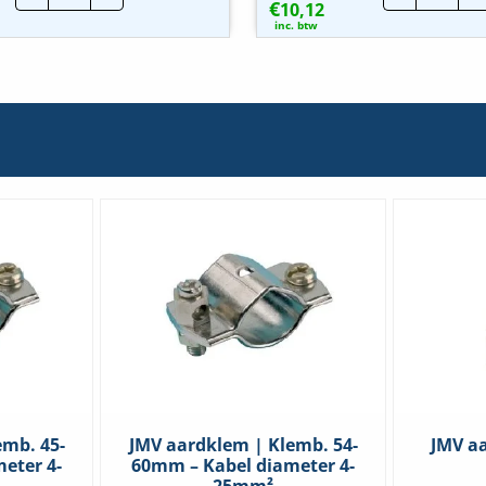
€
Compressiekoppeling
10,12
aardk
messing
brons
inc. btw
hoeveelheid
12,5
t/m
12,7
hoeve
emb. 45-
JMV aardklem | Klemb. 54-
JMV aa
eter 4-
60mm – Kabel diameter 4-
25mm²