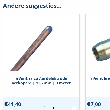
Andere suggesties…
nVent Erico Aardelektrode
nVent Er
verkoperd | 12,7mm | 3 meter
€
€
41,40
7,00
nVent
-
+
Erico