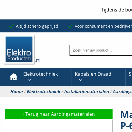
Tijdens de bo
Altijd scherp geprijsd
Voor consument en bedrijve
Elektrotechniek
Kabels en Draad
S
Home
/
Elektrotechniek
/
Installatiematerialen
/
Aardings
Ma
‹
Terug naar Aardingsmaterialen
P-