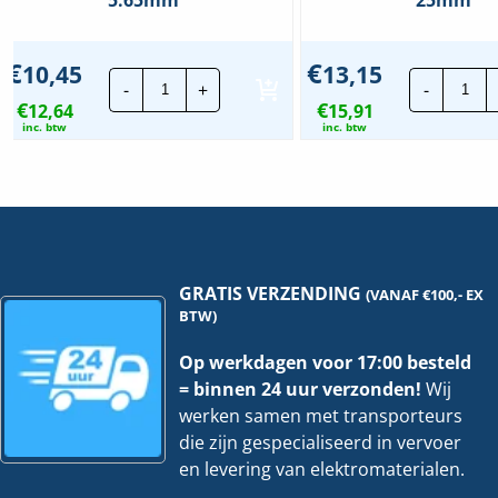
€
€
10,45
13,15
JMV
JMV
-
+
-
Bandaardklem
aar
€
€
12,64
|
15,91
|
Klemb.
Kle
inc. btw
inc. btw
50mm
45-
-
49
Kabel
-
diameter
Kab
5.65mm²
dia
hoeveelheid
4-
25
hoe
GRATIS VERZENDING
(VANAF €100,- EX
BTW)
Op werkdagen voor 17:00 besteld
= binnen 24 uur verzonden!
Wij
werken samen met transporteurs
die zijn gespecialiseerd in vervoer
en levering van elektromaterialen.