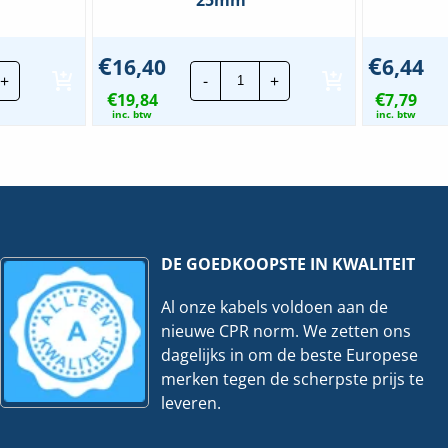
€
€
16,40
6,44
JMV
+
-
+
dklem
aardklem
€
€
19,84
|
7,79
mb.
Klemb.
inc. btw
inc. btw
54-
mm
60mm
-
el
Kabel
meter
diameter
4-
mm²
25mm²
veelheid
hoeveelheid
DE GOEDKOOPSTE IN KWALITEIT
Al onze kabels voldoen aan de
nieuwe CPR norm. We zetten ons
dagelijks in om de beste Europese
merken tegen de scherpste prijs te
leveren.