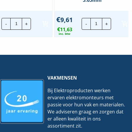
€
9,61
JMV
JMV
-
+
-
+
aardklem
Bandaardklem
€
verzinkt
11,63
|
|
Klemb.
inc. btw
12mm
36mm
hoeveelheid
-
Kabel
diameter
5.65mm²
hoeveelheid
VAKMENSEN
Bij Elektroproducten werken
ervaren elektromonteurs met
passie voor hun vak en materialen.
We adviseren graag en zorgen dat
er alleen kwaliteit in ons
assortiment zit.