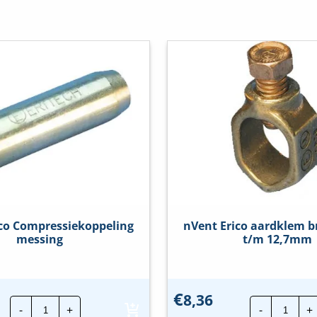
ico Compressiekoppeling
nVent Erico aardklem b
messing
t/m 12,7mm
€
8,36
nVent
nVent
-
+
-
+
Erico
Erico