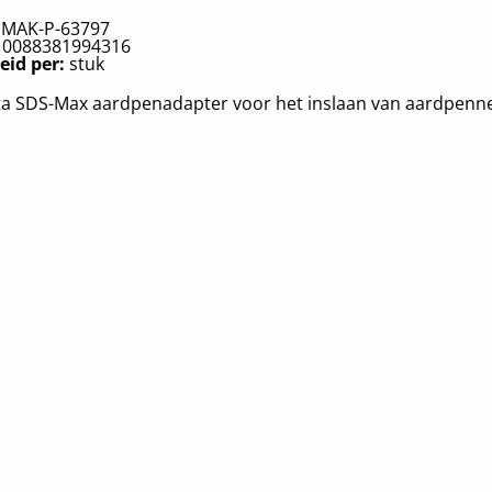
:
MAK-P-63797
:
0088381994316
eid per:
stuk
ta SDS-Max aardpenadapter voor het inslaan van aardpenn