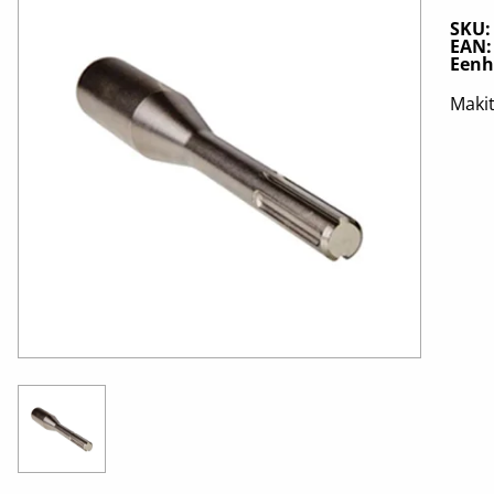
SKU
EAN
Eenh
Maki