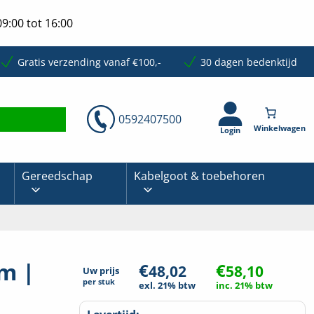
9:00 tot 16:00
Gratis verzending vanaf €100,-
30 dagen bedenktijd
0592407500
Login
Gereedschap
Kabelgoot & toebehoren
m |
€
€
48,02
58,10
Uw prijs
per
stuk
exl. 21% btw
inc. 21% btw