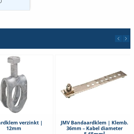
lem
|
mm
elheid
rdklem verzinkt |
JMV Bandaardklem | Klemb.
12mm
36mm – Kabel diameter
5.65mm²