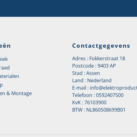
eën
Contactgegevens
Adres : Fokkerstraat 18
niek
Postcode : 9403 AP
raad
Stad : Assen
aterialen
Land : Nederland
p
E-mail :
info@elektroproduct
en & Montage
Telefoon :
0592407500
KvK : 76103900
BTW : NL860508699B01