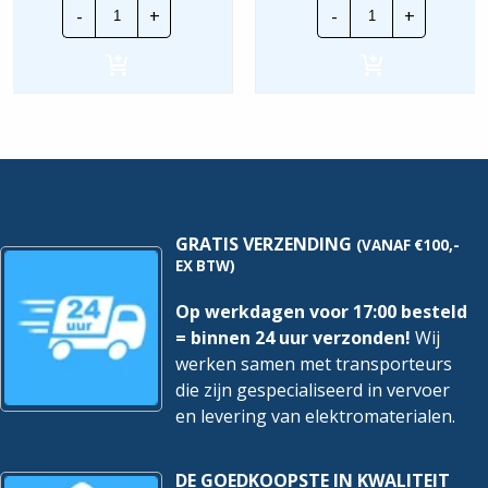
Dimplex
Magnum
-
+
-
+
H260E
Ideal
badkamer
vorstvrijlint
Geschikt voor (extra)
convector
|
Nee
druksensor
|
40
2000
meter
Watt
hoeveelheid
Geschikt voor (extra)
Ja
hoeveelheid
kooldioxide (CO2) sensor
Geschikt voor bedrade
Ja
bediening
Geschikt voor
GRATIS VERZENDING
(VANAF €100,-
Ja
bewegingssensor
EX BTW)
Geschikt voor
Op werkdagen voor 17:00 besteld
Ja
bodemmontage
= binnen 24 uur verzonden!
Wij
werken samen met transporteurs
Geschikt voor draadloze
Ja
afstandsbediening
die zijn gespecialiseerd in vervoer
en levering van elektromaterialen.
Geschikt voor
Nee
pendelophanging
DE GOEDKOOPSTE IN KWALITEIT