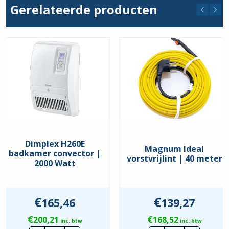
Gerelateerde producten
Achteraansluiting
Nee
Bediening via app
Nee
Breedte
355 mm
Cos. phi conform EPN norm
0,52
Detecteert vluchtige
Nee
organische stoffen
Diepte
294 mm
Dimplex H260E
Magnum Ideal
Energie-efficiëntieklasse
D
badkamer convector |
vorstvrijlint | 40 meter
2000 Watt
Frequentie
50 – 50 Hz
voedingsspanning
€
€
Geluidsvermogensniveau
69 dB(A)
165,46
139,27
€
€
Geschikt voor (extra) (RV)
200,21
168,52
inc. btw
inc. btw
Ja
vochtsensor