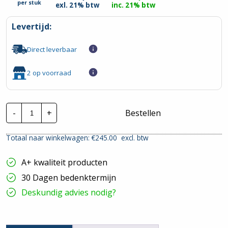
per
stuk
exl. 21% btw
inc. 21% btw
Levertijd:
Direct leverbaar
2 op voorraad
Itho
-
+
Bestellen
daalderop
CVE-
S
Totaal naar winkelwagen: €
245.00
excl. btw
ECO
|
Alles-
A+ kwaliteit producten
in-
1
30 Dagen bedenktermijn
ventilatie-
unit
Deskundig advies nodig?
hoeveelheid