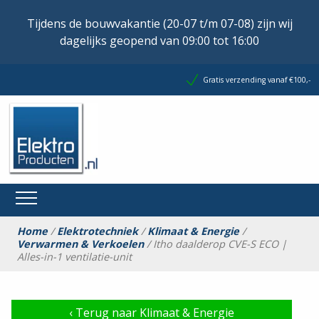
Tijdens de bouwvakantie (20-07 t/m 07-08) zijn wij
dagelijks geopend van 09:00 tot 16:00
Gratis verzending vanaf €100,-
Home
/
Elektrotechniek
/
Klimaat & Energie
/
Verwarmen & Verkoelen
/ Itho daalderop CVE-S ECO |
Alles-in-1 ventilatie-unit
‹
Terug naar Klimaat & Energie