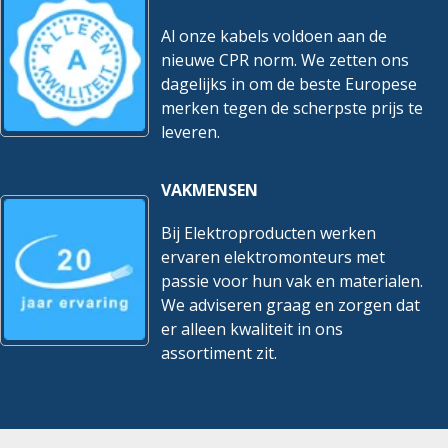
Geschikt voor
Ja
plafondmontage
Al onze kabels voldoen aan de
nieuwe CPR norm. We zetten ons
Geschikt voor
Ja
dagelijks in om de beste Europese
wandmontage
merken tegen de scherpste prijs te
Geschikt voor zoneregelaar
Ja
leveren.
Hoogte
350 mm
VAKMENSEN
Luchthoeveelheid hoog bij
375 m³/h
100 Pa
Bij Elektroproducten werken
ervaren elektromonteurs met
Luchthoeveelheid hoog bij
325 m³/h
150 Pa
passie voor hun vak en materialen.
We adviseren graag en zorgen dat
Luchthoeveelheid hoog bij
er alleen kwaliteit in ons
280 m³/h
200 Pa
assortiment zit.
Luchthoeveelheid hoog bij
230 m³/h
250 Pa
Luchthoeveelheid hoog bij
175 m³/h