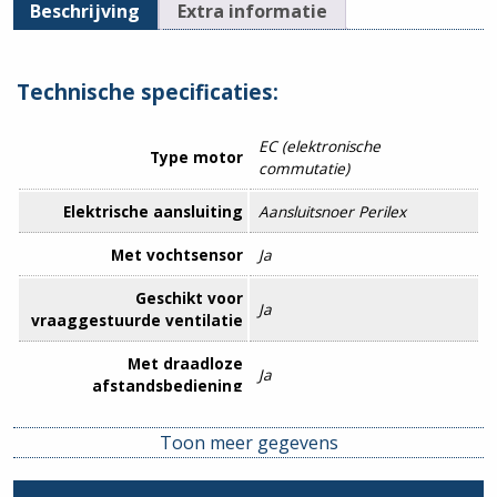
Beschrijving
Extra informatie
Technische specificaties:
EC (elektronische
Type motor
commutatie)
Elektrische aansluiting
Aansluitsnoer Perilex
Met vochtsensor
Ja
Geschikt voor
Ja
vraaggestuurde ventilatie
Met draadloze
Ja
afstandsbediening
Aansluiting
Insteekeind
Toon meer gegevens
Aantal
4
aanzuigaansluitingen