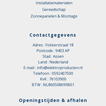
Installatiematerialen
Met bedrade bediening
Nee
Gereedschap
Zonnepanelen & Montage
Met bewegingssensor
Nee
Met druksensor
Nee
Contactgegevens
Met externe (RV)
Nee
vochtsensor
Adres : Fokkerstraat 18
Met externe kooldioxide
Postcode : 9403 AP
Nee
(CO2) sensor
Stad : Assen
Land : Nederland
Met interne (RV)
Ja
E-mail :
info@elektroproducten.nl
vochtsensor
Telefoon :
0592407500
Met interne kooldioxide
KvK : 76103900
Nee
(CO2) sensor
BTW : NL860508699B01
Met zoneregelaar
Nee
Openingstijden & afhalen
Montage horizontaal
Ja