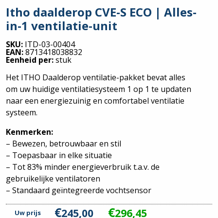
Itho daalderop CVE-S ECO | Alles-
in-1 ventilatie-unit
SKU:
ITD-03-00404
EAN:
8713418038832
Eenheid per:
stuk
Het ITHO Daalderop ventilatie-pakket bevat alles
om uw huidige ventilatiesysteem 1 op 1 te updaten
naar een energiezuinig en comfortabel ventilatie
systeem.
Kenmerken:
– Bewezen, betrouwbaar en stil
– Toepasbaar in elke situatie
– Tot 83% minder energieverbruik t.a.v. de
gebruikelijke ventilatoren
– Standaard geïntegreerde vochtsensor
€
€
245,00
296,45
Uw prijs