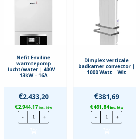
Nefit Enviline
Dimplex verticale
warmtepomp
badkamer convector |
lucht/water | 400V –
1000 Watt | Wit
13kW – 16A
€
€
2.433,20
381,69
€
€
2.944,17
461,84
inc. btw
inc. btw
Nefit
Dimplex
-
+
-
+
Enviline
verticale
warmtepomp
badkamer
lucht/water
convector
|
|
400V
1000