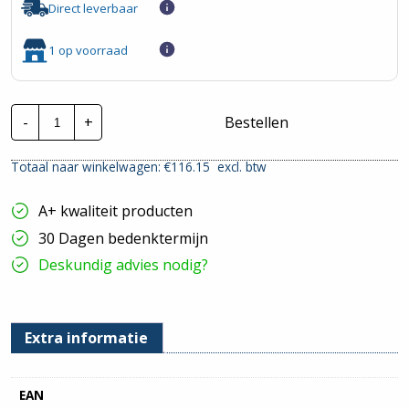
Direct leverbaar
1 op voorraad
Dimplex
-
+
Bestellen
DTB-
2R
|
Totaal naar winkelwagen: €
116.15
excl. btw
Smart
Climate
Thermostaat
A+ kwaliteit producten
hoeveelheid
30 Dagen bedenktermijn
Deskundig advies nodig?
Extra informatie
EAN