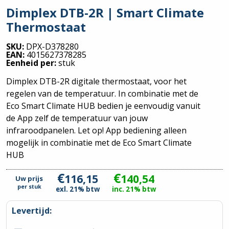
Dimplex DTB-2R | Smart Climate
Thermostaat
SKU:
DPX-D378280
EAN:
4015627378285
Eenheid per:
stuk
Dimplex DTB-2R digitale thermostaat, voor het
regelen van de temperatuur. In combinatie met de
Eco Smart Climate HUB bedien je eenvoudig vanuit
de App zelf de temperatuur van jouw
infraroodpanelen. Let op! App bediening alleen
mogelijk in combinatie met de Eco Smart Climate
HUB
€
€
116,15
140,54
Uw prijs
per
stuk
exl. 21% btw
inc. 21% btw
Levertijd: