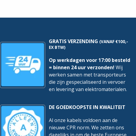
-
Watt
13kW
|
-
Wit
16A
hoeveelheid
hoeveelheid
GRATIS VERZENDING
(VANAF €100,-
EX BTW)
Op werkdagen voor 17:00 besteld
= binnen 24 uur verzonden!
Wij
werken samen met transporteurs
die zijn gespecialiseerd in vervoer
en levering van elektromaterialen.
DE GOEDKOOPSTE IN KWALITEIT
Al onze kabels voldoen aan de
nieuwe CPR norm. We zetten ons
dagelijks in om de beste Europese