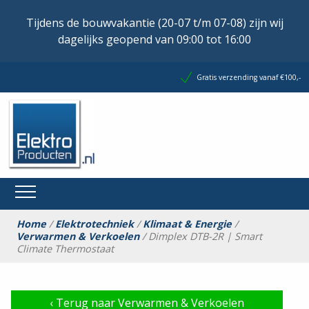
Tijdens de bouwvakantie (20-07 t/m 07-08) zijn wij
dagelijks geopend van 09:00 tot 16:00
Gratis verzending vanaf €100,-
Home
/
Elektrotechniek
/
Klimaat & Energie
/
Verwarmen & Verkoelen
/ Dimplex DTB-2R | Smart
Climate Thermostaat
‹
Terug naar Verwarmen & Verkoelen