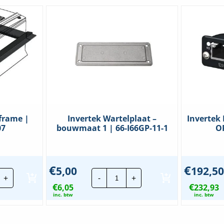
frame |
Invertek Wartelplaat –
Invertek
07
bouwmaat 1 | 66-I66GP-11-1
O
€
€
5,00
192,50
ertek
Invertek
+
-
+
ntage
Wartelplaat
€
€
ame
6,05
-
232,93
bouwmaat
inc. btw
inc. btw
T-
1
|
MT07
66-