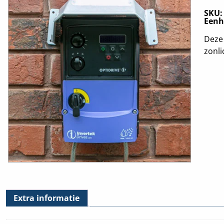
SKU
Eenh
Deze 
zonli
Extra informatie