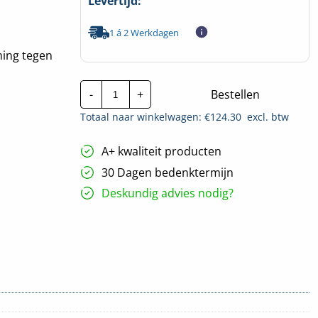
Levertijd:
1 á 2 Werkdagen
ming tegen
Invertek
-
+
Bestellen
direct
zonlicht
Totaal naar winkelwagen: €
124.30
excl. btw
protectie
klep
|
A+ kwaliteit producten
OPT-
3-
30 Dagen bedenktermijn
HAT03
hoeveelheid
Deskundig advies nodig?