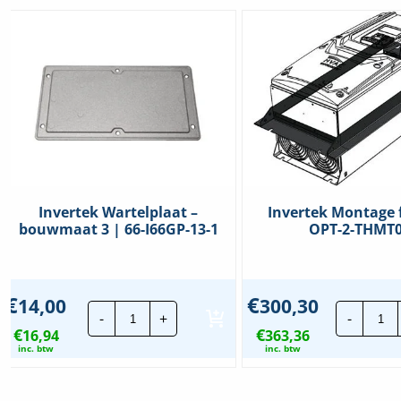
Invertek Wartelplaat –
Invertek Montage 
bouwmaat 3 | 66-I66GP-13-1
OPT-2-THMT
€
€
14,00
300,30
Invertek
Inv
-
+
-
Wartelplaat
Mo
€
€
16,94
-
363,36
fr
bouwmaat
|
inc. btw
inc. btw
3
OP
|
2-
66-
TH