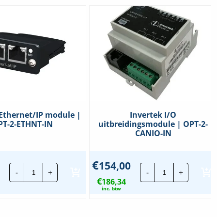
 Ethernet/IP module |
Invertek I/O
PT-2-ETHNT-IN
uitbreidingsmodule | OPT-2-
CANIO-IN
€
154,00
Invertek
Invertek
-
+
-
+
Ethernet/IP
I/O
€
module
186,34
uitbreidingsm
|
|
inc. btw
OPT-
OPT-
2-
2-
ETHNT-
CANIO-