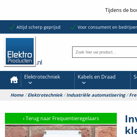
Tijdens de bo
Altijd scherp geprijsd
Voor consument en bedrijve
Elektrotechniek
Kabels en Draad
S
Home
/
Elektrotechniek
/
Industriële automatisering
/
Fre
In
‹
Terug naar Frequentieregelaars
kl