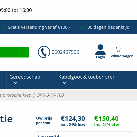
9:00 tot 16:00
Gratis verzending vanaf €100,-
30 dagen bedenktijd
0592407500
Login
Gereedschap
Kabelgoot & toebehoren
ht protectie klep | OPT-3-HAT03
tie
€
€
124,30
150,40
Uw prijs
per
stuk
exl. 21% btw
inc. 21% btw