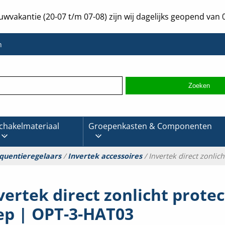
uwvakantie (20-07 t/m 07-08) zijn wij dagelijks geopend van 0
n
chakelmateriaal
Groepenkasten & Componenten
quentieregelaars
/
Invertek accessoires
/ Invertek direct zonlic
vertek direct zonlicht protec
ep | OPT-3-HAT03