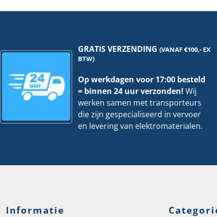
|
IN
P=0,37kw
hoe
hoeveelheid
GRATIS VERZENDING
(VANAF €100,- EX
BTW)
Op werkdagen voor 17:00 besteld
= binnen 24 uur verzonden!
Wij
werken samen met transporteurs
die zijn gespecialiseerd in vervoer
en levering van elektromaterialen.
Informatie
Categori