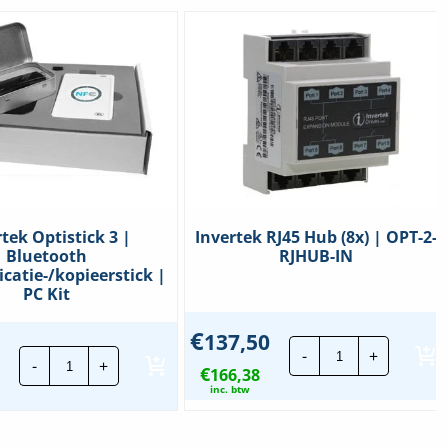
tek Optistick 3 |
Invertek RJ45 Hub (8x) | OPT-2-
Bluetooth
RJHUB-IN
atie-/kopieerstick |
PC Kit
€
137,50
Invertek
Invertek
-
+
RJ45
-
+
Optistick
€
166,38
Hub
3
(8x)
inc. btw
|
|
Bluetooth
OPT-
communicatie-/kopieerstick
2-