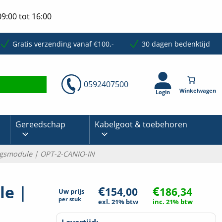
9:00 tot 16:00
Gratis verzending vanaf €100,-
30 dagen bedenktijd
0592407500
Login
Gereedschap
Kabelgoot & toebehoren
ingsmodule | OPT-2-CANIO-IN
le |
€
€
154,00
186,34
Uw prijs
per
stuk
exl. 21% btw
inc. 21% btw