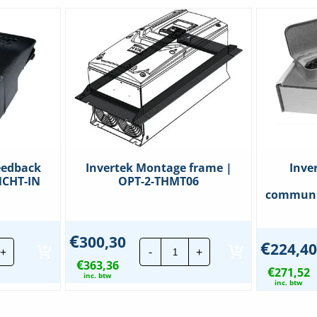
eedback
Invertek Montage frame |
Inver
NCHT-IN
OPT-2-THMT06
communic
€
300,30
rtek
Invertek
€
224,40
+
-
+
oderfeedback
Montage
€
ule
363,36
frame
€
271,52
|
inc. btw
inc. btw
-
OPT-
2-
HT-
THMT06