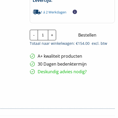
Levertijd:
1 á 2 Werkdagen
Invertek
-
+
Bestellen
I/O
uitbreidingsmodule
Totaal naar winkelwagen: €
154.00
excl. btw
|
OPT-
2-
A+ kwaliteit producten
CANIO-
IN
30 Dagen bedenktermijn
hoeveelheid
Deskundig advies nodig?