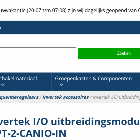
uwvakantie (20-07 t/m 07-08) zijn wij dagelijks geopend van 0
n
chakelmateriaal
Groepenkasten & Componenten
quentieregelaars
/
Invertek accessoires
/ Invertek I/O uitbreid
vertek I/O uitbreidingsmodu
T-2-CANIO-IN