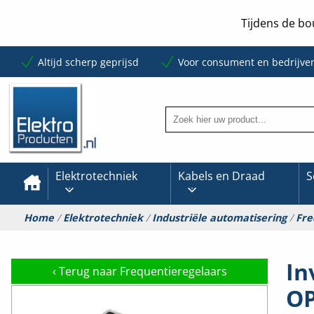
Tijdens de bo
Altijd scherp geprijsd
Voor consument en bedrijve
Elektrotechniek
Kabels en Draad
S
Home
/
Elektrotechniek
/
Industriële automatisering
/
Fre
In
‹
Terug naar Frequentieregelaars
OP