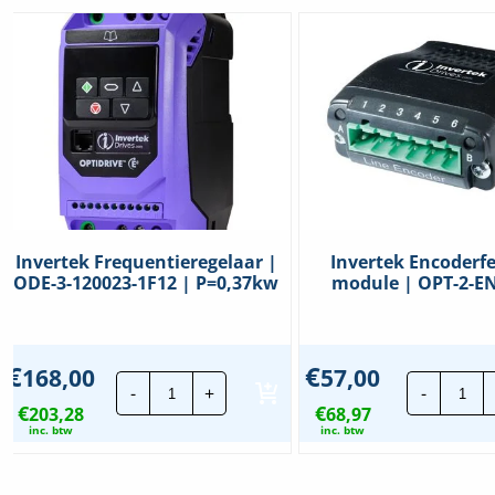
Invertek Frequentieregelaar |
Invertek Encoderf
ODE-3-120023-1F12 | P=0,37kw
module | OPT-2-E
€
€
168,00
57,00
Invertek
Inve
-
+
-
Frequentieregelaar
Enc
€
€
203,28
|
68,97
mod
ODE-
|
inc. btw
inc. btw
3-
OPT
120023-
2-
1F12
ENC