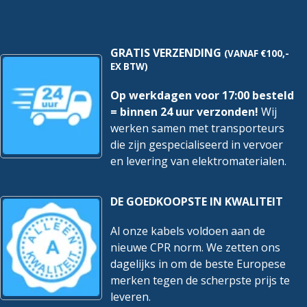
(Uimp)
6Ka
6Ka
hoeveelheid
hoeveelheid
Omgevingstemperatuur
-25 – 70 °C
tijdens bedrijf
GRATIS VERZENDING
(VANAF €100,-
EX BTW)
Overspanningscategorie
3
Op werkdagen voor 17:00 besteld
Spanningstype
AC
= binnen 24 uur verzonden!
Wij
Vervuilingsgraad
2
werken samen met transporteurs
die zijn gespecialiseerd in vervoer
Food Contact Material
Nee
en levering van elektromaterialen.
REACH
Nee
DE GOEDKOOPSTE IN KWALITEIT
Al onze kabels voldoen aan de
nieuwe CPR norm. We zetten ons
dagelijks in om de beste Europese
merken tegen de scherpste prijs te
leveren.