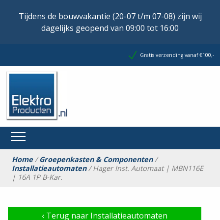
Tijdens de bouwvakantie (20-07 t/m 07-08) zijn wij
dagelijks geopend van 09:00 tot 16:00
Gratis verzending vanaf €100,-
Home
/
Groepenkasten & Componenten
/
Installatieautomaten
/ Hager Inst. Automaat | MBN116E
| 16A 1P B-Kar.
‹
Terug naar Installatieautomaten