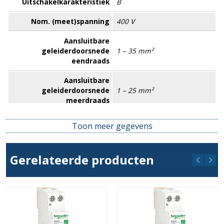
Uitschakelkarakteristiek
B
Nom. (meet)spanning
400 V
Aansluitbare
geleiderdoorsnede
1 – 35 mm²
eendraads
Aansluitbare
geleiderdoorsnede
1 – 25 mm²
meerdraads
Aantal beveiligde polen
1
Toon meer gegevens
Beschermingsgraad (IP)
IP20
Gerelateerde producten
Breedte in module-
1
eenheden
Energiebegrenzingsklasse
3
Explosieveilig
Nee