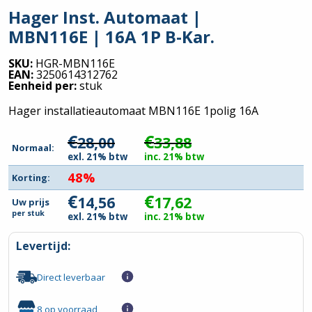
Hager Inst. Automaat |
MBN116E | 16A 1P B-Kar.
SKU:
HGR-MBN116E
EAN:
3250614312762
Eenheid per:
stuk
Hager installatieautomaat MBN116E 1polig 16A
€
€
28,00
33,88
Normaal:
exl. 21% btw
inc. 21% btw
48%
Korting:
€
€
14,56
17,62
Uw prijs
per
stuk
exl. 21% btw
inc. 21% btw
Levertijd:
Direct leverbaar
8 op voorraad