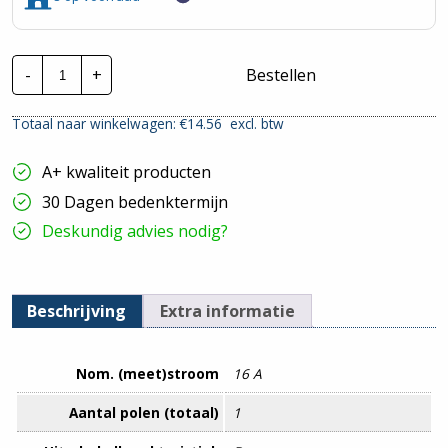
Hager
-
+
Bestellen
Inst.
Automaat
|
Totaal naar winkelwagen: €
14.56
excl. btw
MBN116E
|
16A
A+ kwaliteit producten
1P
B-
30 Dagen bedenktermijn
Kar.
hoeveelheid
Deskundig advies nodig?
Beschrijving
Extra informatie
Nom. (meet)stroom
16 A
Aantal polen (totaal)
1