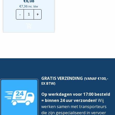
€
6,08
€
7,36
inc. btw
Schneider
-
+
Electric
Kamrail
L1
|
A9XPH112
|
12
Modules
hoeveelheid
GRATIS VERZENDING
(VANAF €100,-
EX BTW)
Op werkdagen voor 17:00 besteld
= binnen 24 uur verzonden!
Wij
werken samen met transporteurs
die zijn gespecialiseerd in vervoer