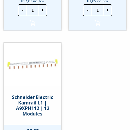
€
17,62
€
3,65
inc. btw
inc. btw
Hager
Schneider
-
+
-
+
Inst.
Electric
Automaat
Kabelinvoerst
|
|
MBN120E
10885
|
hoeveelheid
20A
1P
B-
Kar.
hoeveelheid
Schneider Electric
Kamrail L1 |
A9XPH112 | 12
Modules