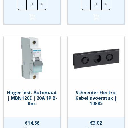
Hager
Hager
-
+
-
+
Inst.
Inst.
Automaat
Automaat
|
|
MBN110E
MBN116E
|
|
10A
16A
1P
1P
B-
B-
Kar.
Kar.
hoeveelheid
hoeveelheid
Hager Inst. Automaat
Schneider Electric
| MBN120E | 20A 1P B-
Kabelinvoerstuk |
Kar.
10885
€
14,56
€
3,02