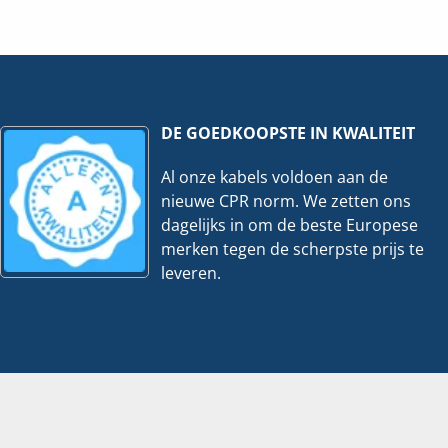
-
9
Gr
-
3x
S
ALS
eveelheid
+B.trafo
+Kookgroep
hoeveelheid
DE GOEDKOOPSTE IN KWALITEIT
Al onze kabels voldoen aan de
nieuwe CPR norm. We zetten ons
dagelijks in om de beste Europese
merken tegen de scherpste prijs te
leveren.