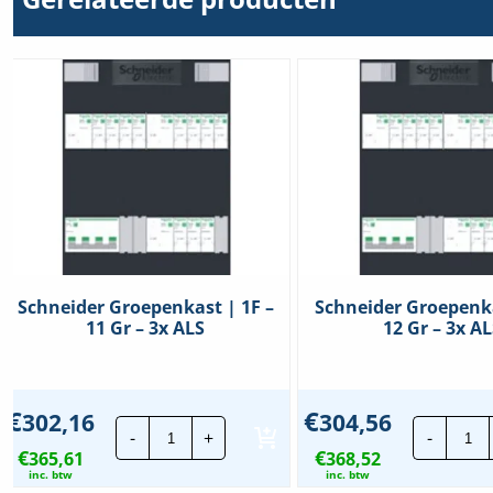
Aanbouwmogelijkheid
Ja
Aantal aardlekautomaten
0
Aantal aardlekschakelaars 300 mA
0
Aantal boogfout detectie apparaten
0
Aantal directe groepen
0
Aantal fasen
3
Schneider Groepenkast | 1F –
Schneider Groepenka
Aantal groepen achter
11 Gr – 3x ALS
12 Gr – 3x A
8
aardlekschakelaar
Aantal polen hoofdschakelaar
4
€
€
302,16
304,56
Schneider
Sc
-
+
-
Groepenkast
Gr
Aantal rijen
2
€
€
365,61
|
368,52
|
1F
1F
inc. btw
inc. btw
Afsluitbaar
Nee