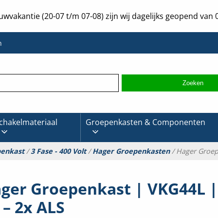
uwvakantie (20-07 t/m 07-08) zijn wij dagelijks geopend van 0
n
chakelmateriaal
Groepenkasten & Componenten
penkast
/
3 Fase - 400 Volt
/
Hager Groepenkasten
/ Hager Groep
ger Groepenkast | VKG44L | 
 – 2x ALS