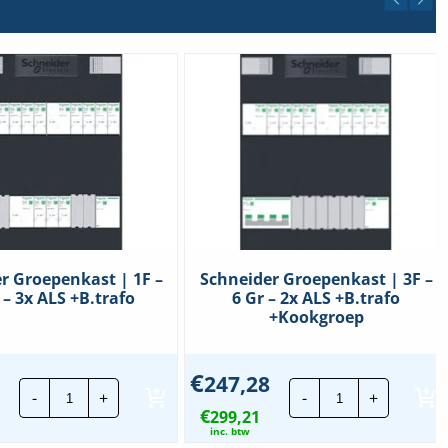
r Groepenkast | 1F –
Schneider Groepenkast | 3F –
 – 3x ALS +B.trafo
6 Gr – 2x ALS +B.trafo
+Kookgroep
€
247,28
Schneider
Schneider
-
+
-
+
Groepenkast
Groepenkast
€
|
299,21
|
1F
3F
inc. btw