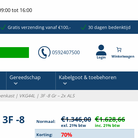
9:00 tot 16:00
Gratis verzending vanaf €100,-
30 dagen bedenktijd
0592407500
Login
Gereedschap
Kabelgoot & toebehoren
enkast | VKG44L | 3F -8 Gr – 2x ALS
3F -8
€
€
1.346,00
1.628,66
Normaal:
exl. 21% btw
inc. 21% btw
70%
Korting: