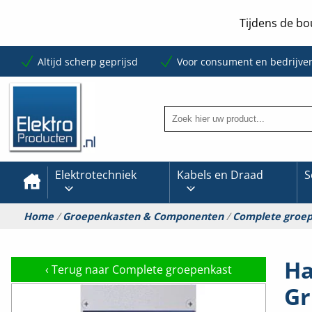
Tijdens de bo
Altijd scherp geprijsd
Voor consument en bedrijve
Elektrotechniek
Kabels en Draad
S
Home
/
Groepenkasten & Componenten
/
Complete groe
Ha
‹
Terug naar Complete groepenkast
Gr