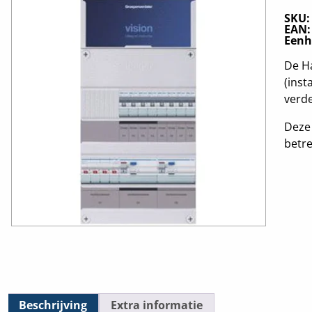
SKU
EAN
Eenh
De Ha
(inst
verde
Deze 
betre
Beschrijving
Extra informatie