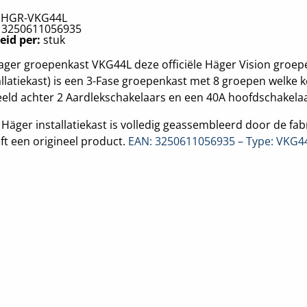
:
HGR-VKG44L
:
3250611056935
eid per:
stuk
ger groepenkast VKG44L deze officiële Häger Vision groep
allatiekast) is een 3-Fase groepenkast met 8 groepen welke k
eld achter 2 Aardlekschakelaars en een 40A hoofdschakelaa
Häger installatiekast is volledig geassembleerd door de fab
ft een origineel product.
EAN: 3250611056935 – Type: VKG4