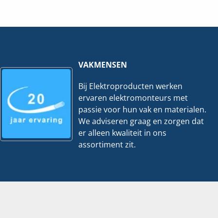
-
-
11
6
Gr
Gr
-
-
3x
2x
ALS
ALS
+B.trafo
+B.trafo
hoeveelheid
+Kookgroep
hoeveelheid
VAKMENSEN
Bij Elektroproducten werken
ervaren elektromonteurs met
passie voor hun vak en materialen.
We adviseren graag en zorgen dat
er alleen kwaliteit in ons
assortiment zit.