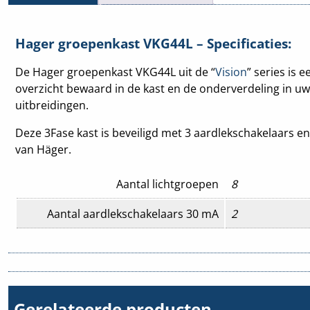
Hager groepenkast VKG44L – Specificaties:
De Hager groepenkast VKG44L uit de “
Vision
” series is
overzicht bewaard in de kast en de onderverdeling in uw
uitbreidingen.
Deze 3Fase kast is beveiligd met 3 aardlekschakelaars en 
van Häger.
Aantal lichtgroepen
8
Aantal aardlekschakelaars 30 mA
2
Overspanningsbeveiliging
Nee
Beveiliging
Installatie-/a
Beschermingsgraad (IP)
IP30
Gerelateerde producten