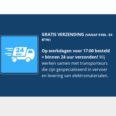
-
-
11
12
Gr
Gr
Bescherming hoofdschakelaar
Ja
-
-
3x
3x
ALS
AL
Breedte
221 mm
hoeveelheid
ho
Breedte in module-eenheden
12
GRATIS VERZENDING
(VANAF €100,- EX
BTW)
Diepte
89 mm
Op werkdagen voor 17:00 besteld
Geschikt voor data
Nee
= binnen 24 uur verzonden!
Wij
werken samen met transporteurs
Hoofdschakelaar – nom. stroom
40 A
die zijn gespecialiseerd in vervoer
en levering van elektromaterialen.
Hoogte
475 mm
Kookgroep
Geen
Kookgroep geschikt als krachtgroep
Nee
Materiaal behuizing
Kunststof