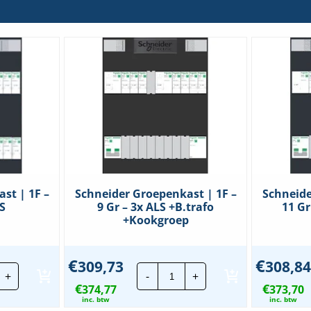
st | 1F –
Schneider Groepenkast | 1F –
Schneide
LS
9 Gr – 3x ALS +B.trafo
11 Gr
+Kookgroep
€
€
309,73
308,84
hneider
Schneider
+
-
+
oepenkast
Groepenkast
€
€
374,77
|
373,70
1F
inc. btw
inc. btw