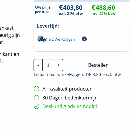
€
€
403,80
488,60
Uw prijs
per
stuk
exl. 21% btw
inc. 21% btw
Levertijd:
enkast
eurig zijn
1 á 2 Werkdagen
r.
rikant en
Hager
4L
-
+
Bestellen
Groepenkast
|
Totaal naar winkelwagen: €
403.80
excl. btw
VKG44L
|
3F
A+ kwaliteit producten
-8
Gr
30 Dagen bedenktermijn
-
2x
Deskundig advies nodig?
ALS
hoeveelheid