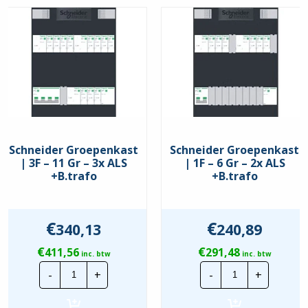
Nee
Kookgroep
Ja
Schneider Groepenkast
Schneider Groepenkast
| 3F – 11 Gr – 3x ALS
| 1F – 6 Gr – 2x ALS
+B.trafo
+B.trafo
€
€
340,13
240,89
€
€
411,56
291,48
inc. btw
inc. btw
Schneider
Schneider
-
+
-
+
Groepenkast
Groepenkast
|
|
3F
1F