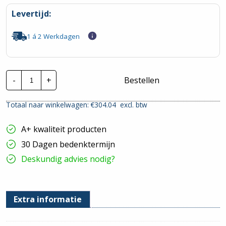
Levertijd:
1 á 2 Werkdagen
Schneider
-
+
Bestellen
Groepenkast
|
1F
Totaal naar winkelwagen: €
304.04
excl. btw
-
9
Gr
A+ kwaliteit producten
-
3x
30 Dagen bedenktermijn
ALS
+Kookgroep
Deskundig advies nodig?
hoeveelheid
Extra informatie