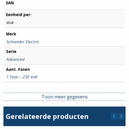
EAN
Eenheid per:
stuk
Merk
Schneider Electric
Serie
Advanced
Aant. Fasen
1 Fase – 230 Volt
Aant. Groepen
9
Toon meer gegevens
Aant. Aardlekschakelaars
3
Gerelateerde producten
Beltrafo