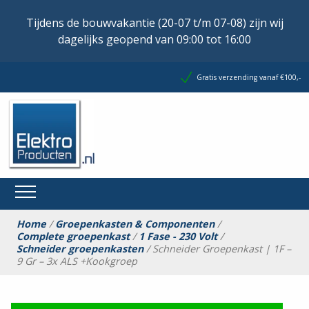
Tijdens de bouwvakantie (20-07 t/m 07-08) zijn wij
dagelijks geopend van 09:00 tot 16:00
Gratis verzending vanaf €100,-
Home
/
Groepenkasten & Componenten
/
Complete groepenkast
/
1 Fase - 230 Volt
/
Schneider groepenkasten
/ Schneider Groepenkast | 1F –
9 Gr – 3x ALS +Kookgroep