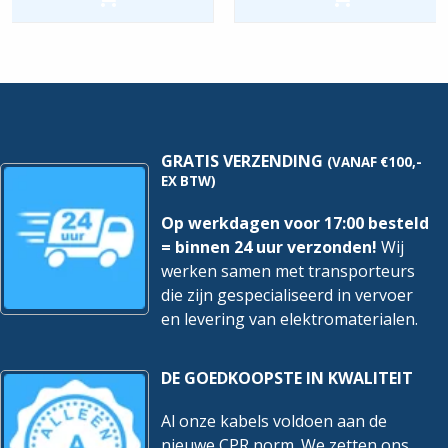
-
-
11
6
Gr
Gr
-
-
3x
2x
ALS
ALS
+B.trafo
+B.trafo
hoeveelheid
hoeveelheid
GRATIS VERZENDING
(VANAF €100,-
EX BTW)
Op werkdagen voor 17:00 besteld
= binnen 24 uur verzonden!
Wij
werken samen met transporteurs
die zijn gespecialiseerd in vervoer
en levering van elektromaterialen.
DE GOEDKOOPSTE IN KWALITEIT
Al onze kabels voldoen aan de
nieuwe CPR norm. We zetten ons