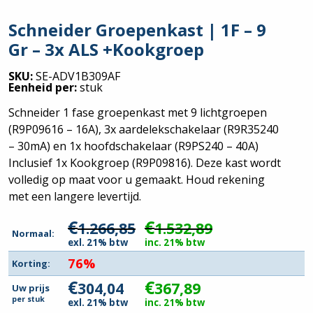
Schneider Groepenkast | 1F – 9
Gr – 3x ALS +Kookgroep
SKU:
SE-ADV1B309AF
Eenheid per:
stuk
Schneider 1 fase groepenkast met 9 lichtgroepen
(R9P09616 – 16A), 3x aardelekschakelaar (R9R35240
– 30mA) en 1x hoofdschakelaar (R9PS240 – 40A)
Inclusief 1x Kookgroep (R9P09816). Deze kast wordt
volledig op maat voor u gemaakt. Houd rekening
met een langere levertijd.
€
€
1.266,85
1.532,89
Normaal:
exl. 21% btw
inc. 21% btw
76%
Korting:
€
€
304,04
367,89
Uw prijs
per
stuk
exl. 21% btw
inc. 21% btw