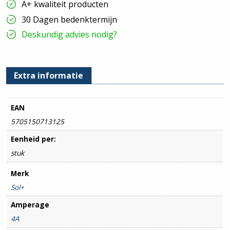
A+ kwaliteit producten
Stuks
hoeveelheid
30 Dagen bedenktermijn
Deskundig advies nodig?
Extra informatie
EAN
5705150713125
Eenheid per:
stuk
Merk
Sol+
Amperage
4A