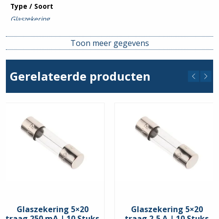
Type / Soort
Glaszekering
Uitsch. karakteristiek
Toon meer gegevens
T (traag)
Gerelateerde producten
Glaszekering 5×20
Glaszekering 5×20
traag 250 mA | 10 Stuks
traag 2,5 A | 10 Stuks