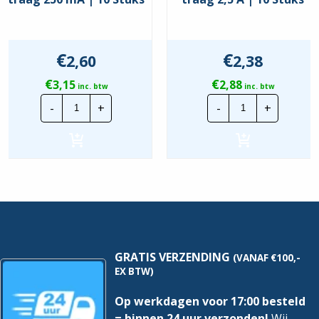
€
€
2,60
2,38
€
€
3,15
2,88
inc. btw
inc. btw
Glaszekering
Glaszekering
-
+
-
+
5x20
5x20
traag
traag
250
2,5
mA
A
|
|
10
10
Stuks
Stuks
hoeveelheid
hoeveelheid
GRATIS VERZENDING
(VANAF €100,-
EX BTW)
Op werkdagen voor 17:00 besteld
= binnen 24 uur verzonden!
Wij