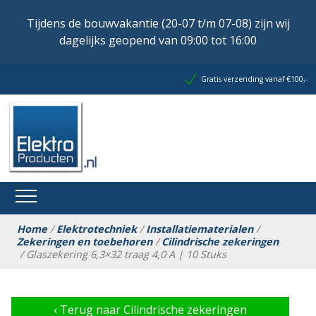
Tijdens de bouwvakantie (20-07 t/m 07-08) zijn wij
dagelijks geopend van 09:00 tot 16:00
Gratis verzending vanaf €100,-
Home
/
Elektrotechniek
/
Installatiematerialen
/
Zekeringen en toebehoren
/
Cilindrische zekeringen
/ Glaszekering 6,3×32 traag 4,0 A | 10 Stuks
‹
Terug naar Cilindrische zekeringen