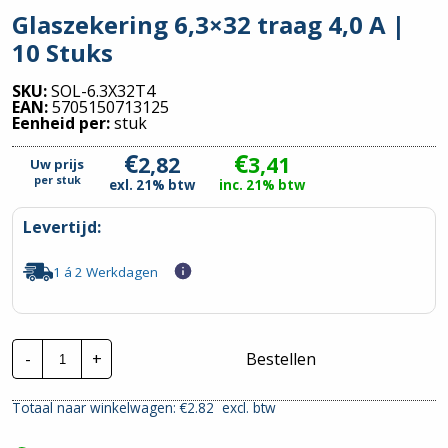
Glaszekering 6,3×32 traag 4,0 A |
10 Stuks
SKU:
SOL-6.3X32T4
EAN:
5705150713125
Eenheid per:
stuk
€
€
2,82
3,41
Uw prijs
per
stuk
exl. 21% btw
inc. 21% btw
Levertijd:
1 á 2 Werkdagen
Glaszekering
-
+
Bestellen
6,3x32
traag
4,0
Totaal naar winkelwagen: €
2.82
excl. btw
A
|
10