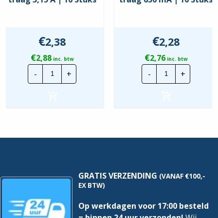
€
€
2,38
2,28
€
€
2,88
2,76
inc. btw
inc. btw
Glaszekering
Glaszekering
-
+
-
+
5x20
5x20
traag
traag
3,15
630
A
mA
|
|
10
10
Stuks
Stuks
hoeveelheid
hoeveelheid
GRATIS VERZENDING
(VANAF €100,-
EX BTW)
Op werkdagen voor 17:00 besteld
= binnen 24 uur verzonden!
Wij