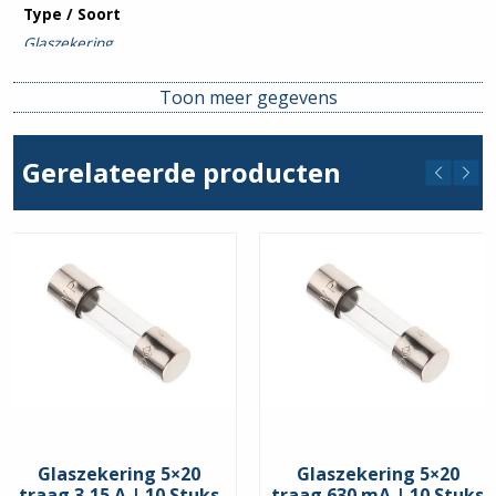
Type / Soort
Glaszekering
Uitsch. karakteristiek
Toon meer gegevens
F (snel)
Gerelateerde producten
Glaszekering 5×20
Glaszekering 5×20
traag 3,15 A | 10 Stuks
traag 630 mA | 10 Stuks