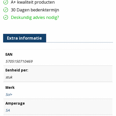
A+ kwaliteit producten
Stuks
hoeveelheid
30 Dagen bedenktermijn
Deskundig advies nodig?
Extra informatie
EAN
5705150710469
Eenheid per:
stuk
Merk
Sol+
Amperage
5A