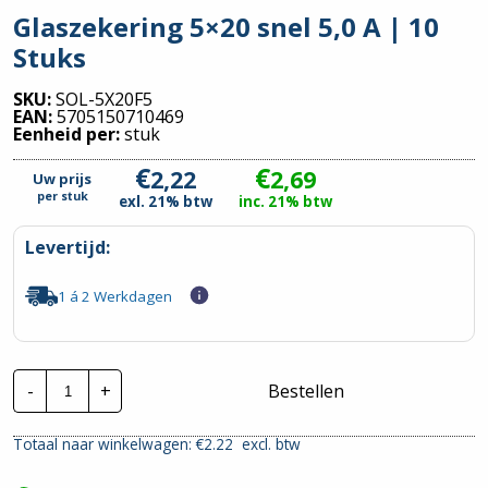
Glaszekering 5×20 snel 5,0 A | 10
Stuks
SKU:
SOL-5X20F5
EAN:
5705150710469
Eenheid per:
stuk
€
€
2,22
2,69
Uw prijs
per
stuk
exl. 21% btw
inc. 21% btw
Levertijd:
1 á 2 Werkdagen
Glaszekering
-
+
Bestellen
5x20
snel
5,0
Totaal naar winkelwagen: €
2.22
excl. btw
A
|
10