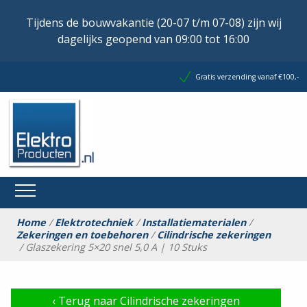
Tijdens de bouwvakantie (20-07 t/m 07-08) zijn wij
dagelijks geopend van 09:00 tot 16:00
Gratis verzending vanaf €100,-
Home
/
Elektrotechniek
/
Installatiematerialen
/
Zekeringen en toebehoren
/
Cilindrische zekeringen
/ Glaszekering 5×20 snel 5,0 A | 10 Stuks
‹
Terug naar Cilindrische zekeringen