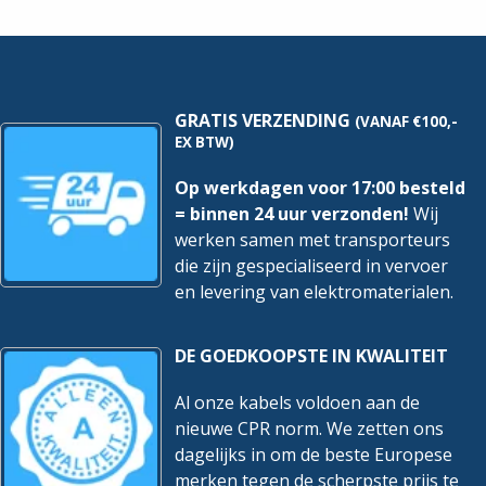
-
-
Wit
Wit
|
|
1723-
1702-
914
914
hoeveelheid
hoeveelheid
GRATIS VERZENDING
(VANAF €100,-
EX BTW)
Op werkdagen voor 17:00 besteld
= binnen 24 uur verzonden!
Wij
werken samen met transporteurs
die zijn gespecialiseerd in vervoer
en levering van elektromaterialen.
DE GOEDKOOPSTE IN KWALITEIT
Al onze kabels voldoen aan de
nieuwe CPR norm. We zetten ons
dagelijks in om de beste Europese
merken tegen de scherpste prijs te