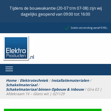
Tijdens de bouwvakantie (20-07 t/m 07-08) zijn wij
dagelijks geopend van 09:00 tot 16:00
Gratis verzending vanaf €100,-
Home
/
Elektrotechniek
/
Installatiematerialen
/
Schakelmateriaal
/
Schakelmateriaal binnen Opbouw & Inbouw
/ Gira E2 |
Afdekraam 1V – Glans wit | 021129