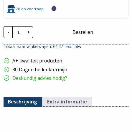
28 op voorraad
Gira
-
+
Bestellen
E2
|
Afdekraam
Totaal naar winkelwagen: €
4.47
excl. btw
1V
-
Glans
A+ kwaliteit producten
wit
|
30 Dagen bedenktermijn
021129
hoeveelheid
Deskundig advies nodig?
Beschrijving
Extra informatie