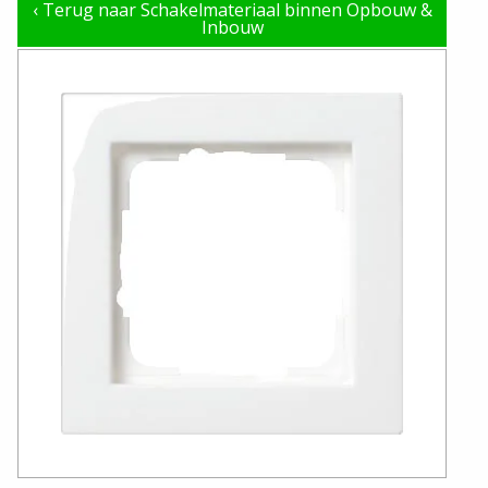
‹
Terug naar Schakelmateriaal binnen Opbouw &
Inbouw