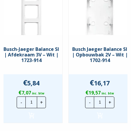
Busch-Jaeger Balance SI
Busch Jaeger Balance SI
| Afdekraam 3V – Wit |
| Opbouwbak 2V – Wit |
1723-914
1702-914
€
€
5,84
16,17
€
€
7,07
19,57
inc. btw
inc. btw
Busch-
Busch
-
+
-
+
Jaeger
Jaeger
Balance
Balance
SI
SI
|
|
Afdekraam
Opbouwbak
3V
2V