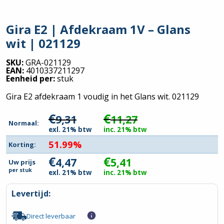
Gira E2 | Afdekraam 1V – Glans
wit | 021129
SKU:
GRA-021129
EAN:
4010337211297
Eenheid per:
stuk
Gira E2 afdekraam 1 voudig in het Glans wit. 021129
€
€
9,31
11,27
Normaal:
exl. 21% btw
inc. 21% btw
51.99%
Korting:
€
€
4,47
5,41
Uw prijs
per
stuk
exl. 21% btw
inc. 21% btw
Levertijd:
Direct leverbaar