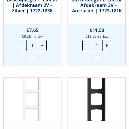
| Afdekraam 2V –
| Afdekraam 3V –
Zilver | 1722-183K
Antraciet | 1723-181K
€
7,65
€
11,53
€
9,26
€
13,95
inc. btw
inc. btw
Busch-
Busch-
-
+
-
+
Jaeger
Jaeger
F.
F.
Linear
Linear
|
|
Afdekraam
Afdekraam
2V
3V
-
-
Zilver
Antraciet
|
|
1722-
1723-
183K
181K
hoeveelheid
hoeveelheid