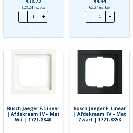
€
16,73
€
4,44
€
20,24
€
5,37
inc. btw
inc. btw
Busch-
Busch-
-
+
-
+
Jaeger
Jaeger
Balance
F.
SI
Linear
|
|
Afdekraam
Afdekraam
5V
1V
-
-
Wit
Antraciet
|
|
1725-
1721-
914
181K
hoeveelheid
hoeveelheid
Busch-Jaeger F. Linear
Busch-Jaeger F. Linear
| Afdekraam 1V – Mat
| Afdekraam 1V – Mat
Wit | 1721-884K
Zwart | 1721-885K