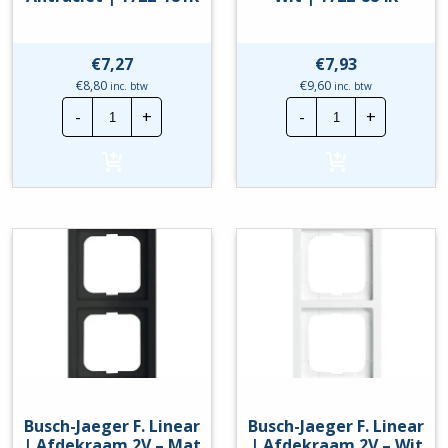
€
7,27
€
7,93
€
8,80
€
9,60
inc. btw
inc. btw
Busch-
Busch-
-
+
-
+
Jaeger
Jaeger
F.
F.
Linear
Linear
|
|
Afdekraam
Afdekraam
2V
2V
-
-
Antraciet
Mat
|
Wit
1722-
|
181K
1722-
hoeveelheid
884K
hoeveelheid
Busch-Jaeger F. Linear
Busch-Jaeger F. Linear
| Afdekraam 2V – Mat
| Afdekraam 2V – Wit