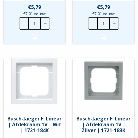
€
5,79
€
5,79
€
7,01
€
7,01
inc. btw
inc. btw
Busch-
Busch-
-
+
-
+
Jaeger
Jaeger
F.
F.
Linear
Linear
|
|
Afdekraam
Afdekraam
1V
1V
-
-
Mat
Mat
Wit
Zwart
|
|
1721-
1721-
884K
885K
hoeveelheid
hoeveelheid
Busch-Jaeger F. Linear
Busch-Jaeger F. Linear
| Afdekraam 1V – Wit
| Afdekraam 1V –
| 1721-184K
Zilver | 1721-183K