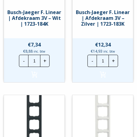
Busch-Jaeger F. Linear
Busch-Jaeger F. Linear
| Afdekraam 3V – Wit
| Afdekraam 3V –
| 1723-184K
Zilver | 1723-183K
€
7,34
€
12,34
€
8,88
€
14,93
inc. btw
inc. btw
Busch-
Busch-
-
+
-
+
Jaeger
Jaeger
F.
F.
Linear
Linear
|
|
Afdekraam
Afdekraam
3V
3V
-
-
Wit
Zilver
|
|
1723-
1723-
184K
183K
hoeveelheid
hoeveelheid