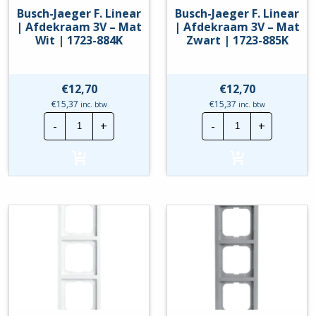
Busch-Jaeger F. Linear
Busch-Jaeger F. Linear
| Afdekraam 3V – Mat
| Afdekraam 3V – Mat
Wit | 1723-884K
Zwart | 1723-885K
€
12,70
€
12,70
€
15,37
€
15,37
inc. btw
inc. btw
Busch-
Busch-
-
+
-
+
Jaeger
Jaeger
F.
F.
Linear
Linear
|
|
Afdekraam
Afdekraam
3V
3V
-
-
Mat
Mat
Wit
Zwart
|
|
1723-
1723-
884K
885K
hoeveelheid
hoeveelheid