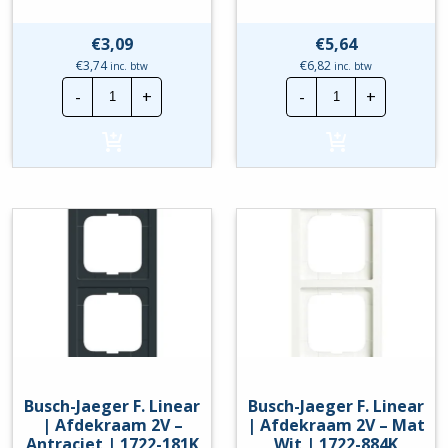
€
3,09
€
5,64
€
3,74
€
6,82
inc. btw
inc. btw
Busch-
Busch-
-
+
-
+
Jaeger
Jaeger
F.
F.
Linear
Linear
|
|
Afdekraam
Afdekraam
1V
1V
-
-
Wit
Zilver
|
|
1721-
1721-
184K
183K
hoeveelheid
hoeveelheid
Busch-Jaeger F. Linear
Busch-Jaeger F. Linear
| Afdekraam 2V –
| Afdekraam 2V – Mat
Antraciet | 1722-181K
Wit | 1722-884K