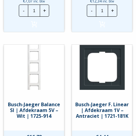
€
7,07
€
12,34
inc. btw
inc. btw
Busch-
Busch-
-
+
-
+
Jaeger
Jaeger
Balance
Balance
SI
SI
|
|
Afdekraam
Afdekraam
3V
4V
-
-
Wit
Wit
|
|
1723-
1724-
914
914
hoeveelheid
hoeveelheid
Busch-Jaeger Balance
Busch-Jaeger F. Linear
SI | Afdekraam 5V –
| Afdekraam 1V –
Wit | 1725-914
Antraciet | 1721-181K