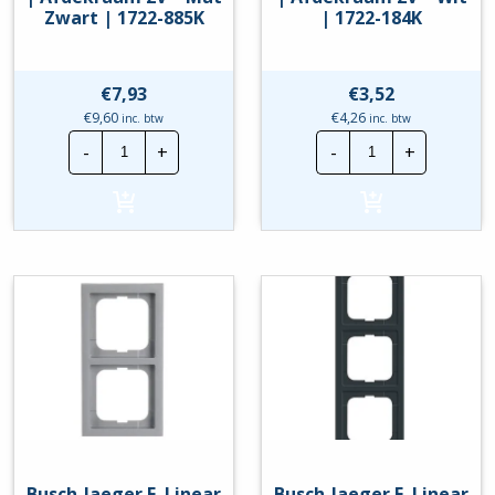
Zwart | 1722-885K
| 1722-184K
€
7,93
€
3,52
€
9,60
€
4,26
inc. btw
inc. btw
Busch-
Busch-
-
+
-
+
Jaeger
Jaeger
F.
F.
Linear
Linear
|
|
Afdekraam
Afdekraam
2V
2V
-
-
Mat
Wit
Zwart
|
|
1722-
1722-
184K
885K
hoeveelheid
hoeveelheid
Busch-Jaeger F. Linear
Busch-Jaeger F. Linear