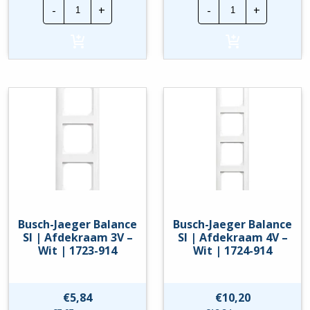
Busch-
Busch-
-
+
-
+
Jaeger
Jaeger
Balance
Balance
SI
SI
|
|
Afdekraam
Afdekraam
1V
2V
-
-
Wit
Wit
|
|
1721-
1722-
914
914
hoeveelheid
hoeveelheid
Busch-Jaeger Balance
Busch-Jaeger Balance
SI | Afdekraam 3V –
SI | Afdekraam 4V –
Wit | 1723-914
Wit | 1724-914
€
5,84
€
10,20