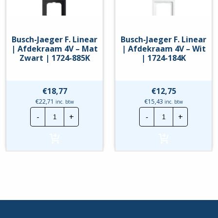
Busch-Jaeger F. Linear
Busch-Jaeger F. Linear
| Afdekraam 4V – Mat
| Afdekraam 4V – Wit
Zwart | 1724-885K
| 1724-184K
€
18,77
€
12,75
€
22,71
€
15,43
inc. btw
inc. btw
Busch-
Busch-
-
+
-
+
Jaeger
Jaeger
F.
F.
Linear
Linear
|
|
Afdekraam
Afdekraam
4V
4V
-
-
Mat
Wit
Zwart
|
|
1724-
1724-
184K
885K
hoeveelheid
hoeveelheid