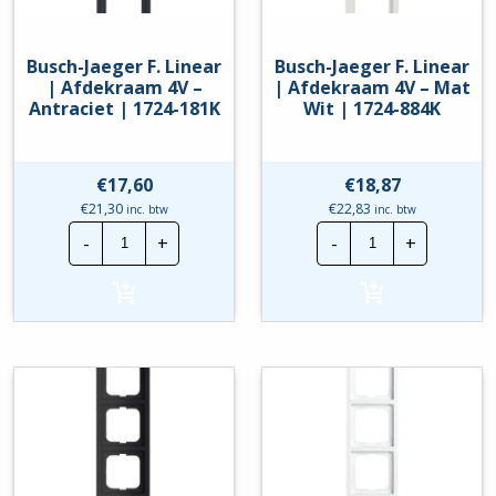
Busch-Jaeger F. Linear
Busch-Jaeger F. Linear
| Afdekraam 4V –
| Afdekraam 4V – Mat
Antraciet | 1724-181K
Wit | 1724-884K
€
17,60
€
18,87
€
21,30
€
22,83
inc. btw
inc. btw
Busch-
Busch-
-
+
-
+
Jaeger
Jaeger
F.
F.
Linear
Linear
|
|
Afdekraam
Afdekraam
4V
4V
-
-
Antraciet
Mat
|
Wit
1724-
|
181K
1724-
hoeveelheid
884K
hoeveelheid