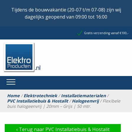
Tijdens de bouwvakantie (20-07 t/m 07-08) zijn wij
dagelijks geopend van 09:00 tot 16:00
Gratis verzending vanaf €100,-
Home
/
Elektrotechniek
/
Installatiematerialen
/
PVC Installatiebuis & Hostalit
/
Halogeenvrij
/ Flexibele
buis halogeenvrij | 20mm – Grijs | 50 mtr.
‹
Terug naar PVC Installatiebuis & Hostalit