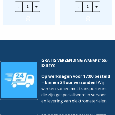
Wavin
Pipelife
-
+
-
+
PVC
Flexivolt
bocht
|
|
19mm
25mm
-
-
LF
Creme
-
|
PVC
25
creme
Stuks
|
hoeveelheid
Rol
100mtr.
hoeveelheid
GRATIS VERZENDING
(VANAF €100,-
EX BTW)
Op werkdagen voor 17:00 besteld
= binnen 24 uur verzonden!
Wij
werken samen met transporteurs
die zijn gespecialiseerd in vervoer
en levering van elektromaterialen.