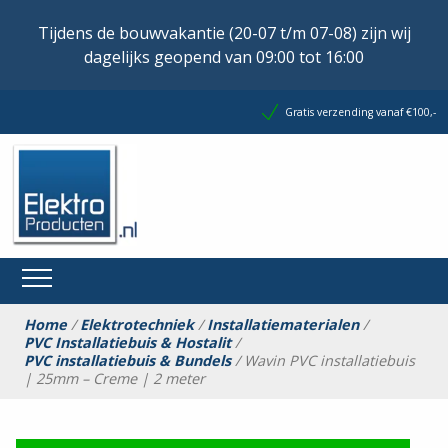
Tijdens de bouwvakantie (20-07 t/m 07-08) zijn wij
dagelijks geopend van 09:00 tot 16:00
Gratis verzending vanaf €100,-
Home
/
Elektrotechniek
/
Installatiematerialen
/
PVC Installatiebuis & Hostalit
/
PVC installatiebuis & Bundels
/ Wavin PVC installatiebuis
| 25mm – Creme | 2 meter