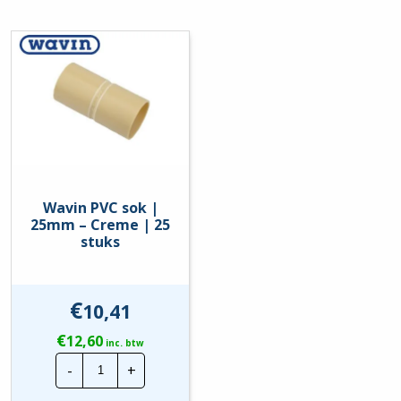
Creme
|
RAL-nummer
1014
25
Stuks
hoeveelheid
Slagvastheid
Medium (klasse 3 / 2 Joule)
Uitvoering
Nee
brandvertragend
Food Contact Material
Nee
REACH
Nee
Wavin PVC sok |
25mm – Creme | 25
stuks
€
10,41
€
12,60
inc. btw
Wavin
-
+
PVC
sok