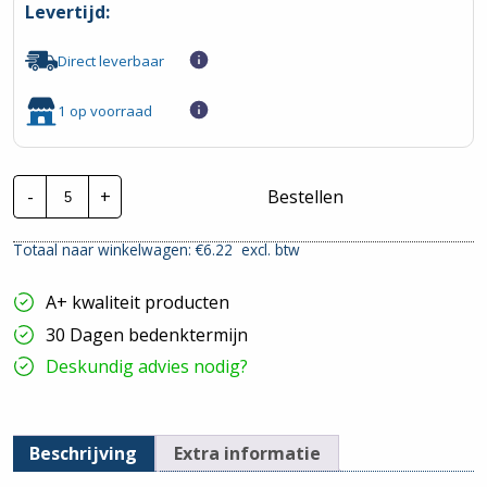
Levertijd:
Direct leverbaar
1 op voorraad
Wavin
-
+
Bestellen
PVC
installatiebuis
|
Totaal naar winkelwagen: €
6.22
excl. btw
25mm
-
Creme
A+ kwaliteit producten
|
2
30 Dagen bedenktermijn
meter
hoeveelheid
Deskundig advies nodig?
Beschrijving
Extra informatie