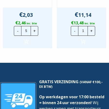
€
€
2,03
11,14
€
€
2,46
13,48
inc. btw
inc. btw
Wavin
Wavin
-
+
-
+
PVC
PVC
Installatiebuis
sok
LF
|
|
19mm
16mm
-
-
Creme
Creme
|
|
50
2
stuks
Meter
hoeveelheid
hoeveelheid
GRATIS VERZENDING
(VANAF €100,-
EX BTW)
Op werkdagen voor 17:00 besteld
= binnen 24 uur verzonden!
Wij
werken samen met transporteurs