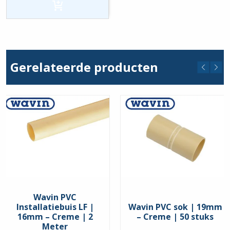
|
25mm
-
Creme
|
25
stuks
hoeveelheid
Gerelateerde producten
Wavin PVC
Installatiebuis LF |
Wavin PVC sok | 19mm
16mm – Creme | 2
– Creme | 50 stuks
Meter