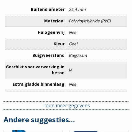
Buitendiameter
25,4 mm
Materiaal
Polyvinylchloride (PVC)
Halogeenvrij
Nee
Kleur
Geel
Buigweerstand
Buigzaam
Geschikt voor verwerking in
Ja
beton
Extra gladde binnenlaag
Nee
Met mof
Nee
Toon meer gegevens
Bedrijfstemperatuur
-10 – 60 °C
Andere suggesties…
Binnendiameter
22,3 mm
Buiteninstallatie
Nee