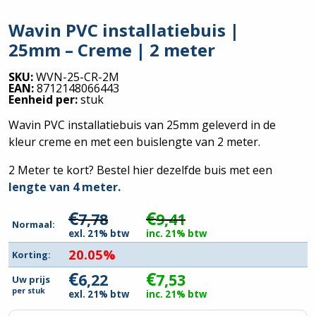
Wavin PVC installatiebuis |
25mm – Creme | 2 meter
SKU:
WVN-25-CR-2M
EAN:
8712148066443
Eenheid per:
stuk
Wavin PVC installatiebuis van 25mm geleverd in de
kleur creme en met een buislengte van 2 meter.
2 Meter te kort? Bestel hier dezelfde buis met een
lengte van 4 meter.
€
€
7,78
9,41
Normaal:
exl. 21% btw
inc. 21% btw
20.05%
Korting:
€
€
6,22
7,53
Uw prijs
per
stuk
exl. 21% btw
inc. 21% btw