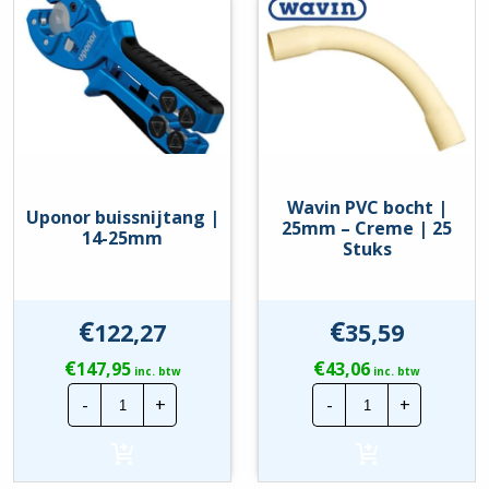
Drukvastheidsklasse
Medium (klasse 3 / 2 Joule)
Geschikt voor holle wand
Ja
montage
Geschikt voor installatie op
Ja
hout
Wavin PVC bocht |
Geschikt voor verwerking in
Uponor buissnijtang |
Nee
25mm – Creme | 25
aarde/ondergrond
14-25mm
Stuks
Inbouwmontage (stucwerk)
Ja
Machine- en
€
€
Ja
122,27
35,59
systeeminstallatie
€
€
147,95
43,06
inc. btw
inc. btw
Met meterindicatie
Nee
Uponor
Wavin
-
+
-
+
buissnijtang
PVC
Ondervloerinstallatie
|
bocht
Ja
14-
|
(estriklaag)
25mm
25mm
hoeveelheid
-
Opbouw (stucwerk)
Ja