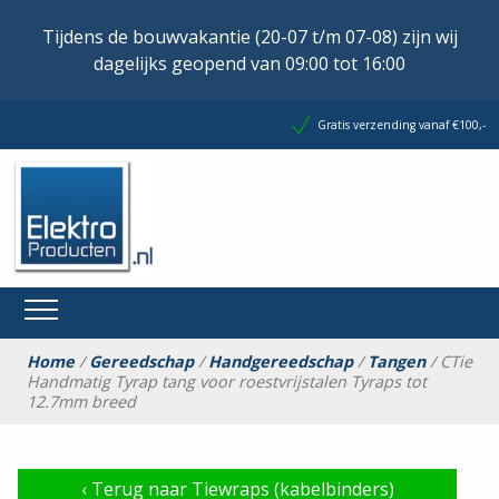
Tijdens de bouwvakantie (20-07 t/m 07-08) zijn wij
dagelijks geopend van 09:00 tot 16:00
Gratis verzending vanaf €100,-
Home
/
Gereedschap
/
Handgereedschap
/
Tangen
/ CTie
Handmatig Tyrap tang voor roestvrijstalen Tyraps tot
12.7mm breed
‹
Terug naar Tiewraps (kabelbinders)