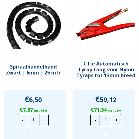
CTie Automatisch
Spiraalbundelband
Tyrap tang voor Nylon
Zwart | 6mm | 25 mtr
Tyraps tot 13mm breed
€
€
6,50
59,12
€
€
7,87
71,54
inc. btw
inc. btw
Spiraalbundelband
CTie
-
+
-
+
Zwart
Automatisch
|
Tyrap
6mm
tang
|
voor