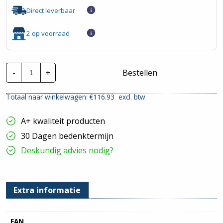
Direct leverbaar
2 op voorraad
CTie
-
+
Bestellen
Handmatig
Tyrap
tang
Totaal naar winkelwagen: €
116.93
excl. btw
voor
roestvrijstalen
Tyraps
A+ kwaliteit producten
tot
12.7mm
30 Dagen bedenktermijn
breed
hoeveelheid
Deskundig advies nodig?
Extra informatie
EAN