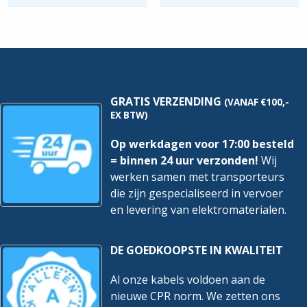
25
Nylon
mtr
Tyraps
hoeveelheid
tot
13mm
breed
hoeveelheid
GRATIS VERZENDING
(VANAF €100,-
EX BTW)
Op werkdagen voor 17:00 besteld
= binnen 24 uur verzonden!
Wij
werken samen met transporteurs
die zijn gespecialiseerd in vervoer
en levering van elektromaterialen.
DE GOEDKOOPSTE IN KWALITEIT
Al onze kabels voldoen aan de
nieuwe CPR norm. We zetten ons