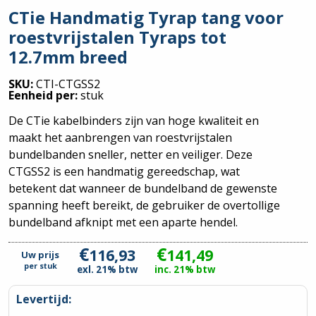
CTie Handmatig Tyrap tang voor
roestvrijstalen Tyraps tot
12.7mm breed
SKU:
CTI-CTGSS2
Eenheid per:
stuk
De CTie kabelbinders zijn van hoge kwaliteit en
maakt het aanbrengen van roestvrijstalen
bundelbanden sneller, netter en veiliger. Deze
CTGSS2 is een handmatig gereedschap, wat
betekent dat wanneer de bundelband de gewenste
spanning heeft bereikt, de gebruiker de overtollige
bundelband afknipt met een aparte hendel.
€
€
116,93
141,49
Uw prijs
per
stuk
exl. 21% btw
inc. 21% btw
Levertijd: