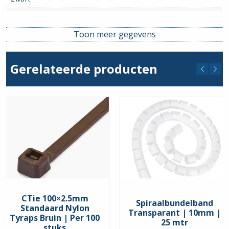
Lengte
780mm
Toon meer gegevens
Breedte
9.0mm
Gerelateerde producten
CTie 100×2.5mm
Spiraalbundelband
Standaard Nylon
Transparant | 10mm |
Tyraps Bruin | Per 100
25 mtr
stuks