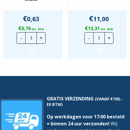
€
€
0,63
11,00
€
€
0,76
13,31
inc. btw
inc. btw
CTie
Spiraalbunde
-
+
-
+
100x2.5mm
Transparant
Standaard
|
Nylon
10mm
Tyraps
|
Bruin
25
|
mtr
Per
hoeveelheid
100
stuks
hoeveelheid
GRATIS VERZENDING
(VANAF €100,-
EX BTW)
Op werkdagen voor 17:00 besteld
= binnen 24 uur verzonden!
Wij