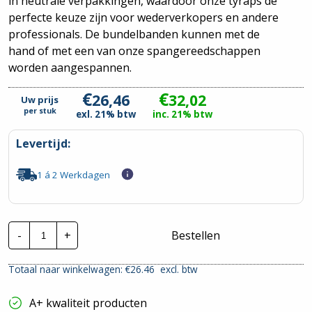
in neutrale verpakkingen, waardoor onze tyraps de
perfecte keuze zijn voor wederverkopers en andere
professionals. De bundelbanden kunnen met de
hand of met een van onze spangereedschappen
worden aangespannen.
€
€
26,46
32,02
Uw prijs
per
stuk
exl. 21% btw
inc. 21% btw
Levertijd:
1 á 2 Werkdagen
CTie
-
+
Bestellen
780x9.0mm
Standaard
Nylon
Totaal naar winkelwagen: €
26.46
excl. btw
Tyraps
zwart
|
A+ kwaliteit producten
Per