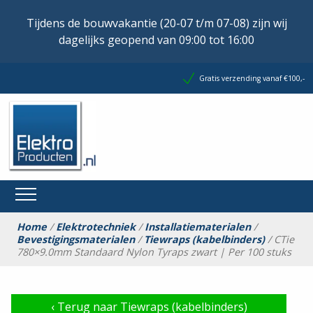
Tijdens de bouwvakantie (20-07 t/m 07-08) zijn wij
dagelijks geopend van 09:00 tot 16:00
Gratis verzending vanaf €100,-
Home
/
Elektrotechniek
/
Installatiematerialen
/
Bevestigingsmaterialen
/
Tiewraps (kabelbinders)
/ CTie
780×9.0mm Standaard Nylon Tyraps zwart | Per 100 stuks
‹
Terug naar Tiewraps (kabelbinders)