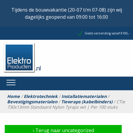
Tijdens de bouwvakantie (20-07 t/m 07-08) zijn wij
dagelijks geopend van 09:00 tot 16:00
Gratis verzending vanaf €100,-
Home
/
Elektrotechniek
/
Installatiematerialen
/
Bevestigingsmaterialen
/
Tiewraps (kabelbinders)
/ CTie
730x13mm Standaard Nylon Tyraps wit | Per 100 stuks
‹
Terug naar uncategorized