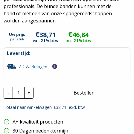
professionals. De bundelbanden kunnen met de
hand of met een van onze spangereedschappen
worden aangespannen.
€
€
38,71
46,84
Uw prijs
per
stuk
exl. 21% btw
inc. 21% btw
Levertijd:
1 á 2 Werkdagen
CTie
-
+
Bestellen
730x13mm
Standaard
Nylon
Totaal naar winkelwagen: €
38.71
excl. btw
Tyraps
wit
|
A+ kwaliteit producten
Per
100
30 Dagen bedenktermijn
stuks