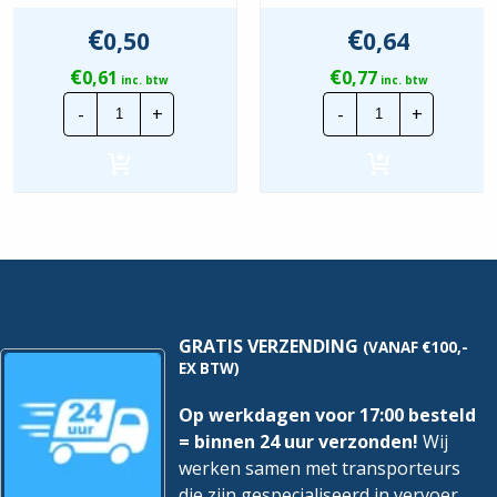
€
€
0,50
0,64
€
€
0,61
0,77
inc. btw
inc. btw
CTie
CTie
-
+
-
+
80x2.5mm
100x2.5mm
Standaard
Standaard
Nylon
Nylon
Tyraps
Tyraps
zwart
Zilver
|
/
Per
Grijs
100
|
stuks
Per
hoeveelheid
100
stuks
hoeveelheid
GRATIS VERZENDING
(VANAF €100,-
EX BTW)
Op werkdagen voor 17:00 besteld
= binnen 24 uur verzonden!
Wij
werken samen met transporteurs
die zijn gespecialiseerd in vervoer