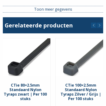
Lengte
730mm
Toon meer gegevens
Breedte
13mm
Gerelateerde producten
CTie 80×2.5mm
CTie 100×2.5mm
Standaard Nylon
Standaard Nylon
Tyraps zwart | Per 100
Tyraps Zilver / Grijs |
stuks
Per 100 stuks