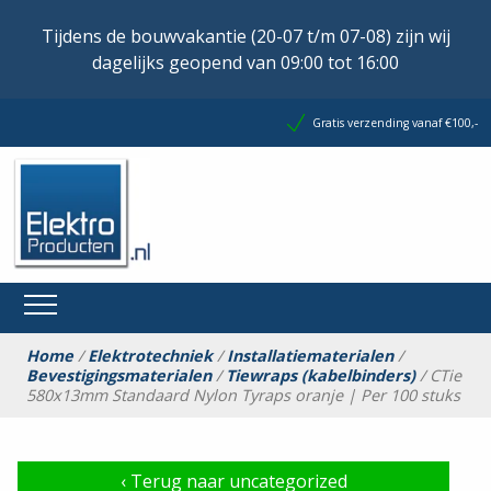
Tijdens de bouwvakantie (20-07 t/m 07-08) zijn wij
dagelijks geopend van 09:00 tot 16:00
Gratis verzending vanaf €100,-
Home
/
Elektrotechniek
/
Installatiematerialen
/
Bevestigingsmaterialen
/
Tiewraps (kabelbinders)
/ CTie
580x13mm Standaard Nylon Tyraps oranje | Per 100 stuks
‹
Terug naar uncategorized