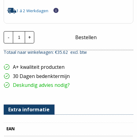
1 á 2 Werkdagen
CTie
-
+
Bestellen
580x13mm
Standaard
Nylon
Totaal naar winkelwagen: €
35.62
excl. btw
Tyraps
oranje
|
A+ kwaliteit producten
Per
100
30 Dagen bedenktermijn
stuks
hoeveelheid
Deskundig advies nodig?
Extra informatie
EAN