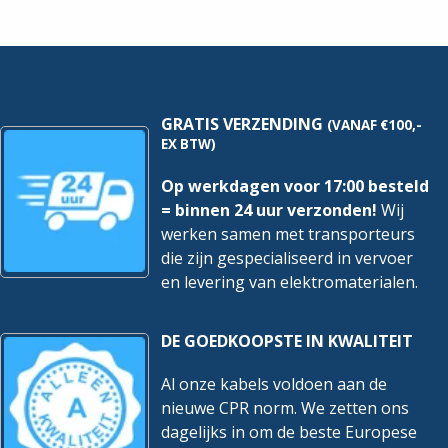
Per
Per
100
100
stuks
stuks
hoeveelheid
hoeveelheid
GRATIS VERZENDING
(VANAF €100,-
EX BTW)
Op werkdagen voor 17:00 besteld
= binnen 24 uur verzonden!
Wij
werken samen met transporteurs
die zijn gespecialiseerd in vervoer
en levering van elektromaterialen.
DE GOEDKOOPSTE IN KWALITEIT
Al onze kabels voldoen aan de
nieuwe CPR norm. We zetten ons
dagelijks in om de beste Europese