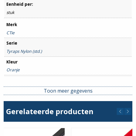
Eenheid per:
stuk
Merk
CTie
Serie
Tyraps Nylon (std.)
Kleur
Oranje
Lengte
580mm
Toon meer gegevens
Breedte
13mm
Gerelateerde producten