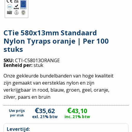
CTie 580x13mm Standaard
Nylon Tyraps oranje | Per 100
stuks
SKU:
CTI-C58013ORANGE
Eenheid per:
stuk
Onze gekleurde bundelbanden van hoge kwaliteit
zijn gemaakt van eersteklas nylon en zijn
verkrijgbaar in rood, blauw, groen, geel, oranje,
zilver, paars en bruin
€
€
35,62
43,10
Uw prijs
per
stuk
exl. 21% btw
inc. 21% btw
Levertijd: