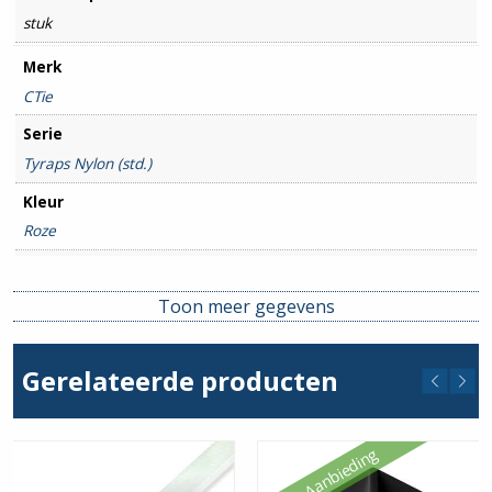
stuk
Merk
CTie
Serie
Tyraps Nylon (std.)
Kleur
Roze
Lengte
370mm
Toon meer gegevens
Breedte
4.8mm
Gerelateerde producten
Aanbieding