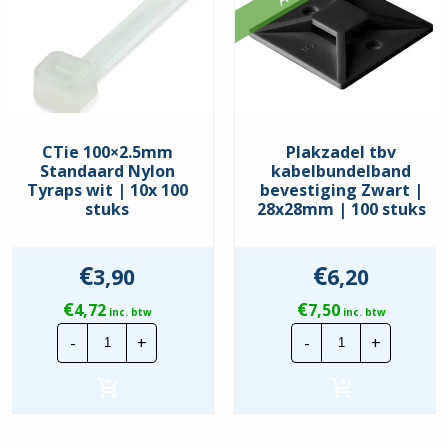
CTie 100×2.5mm
Plakzadel tbv
Standaard Nylon
kabelbundelband
Tyraps wit | 10x 100
bevestiging Zwart |
stuks
28x28mm | 100 stuks
€
€
3,90
6,20
€
€
4,72
7,50
inc. btw
inc. btw
CTie
Plakzadel
-
+
-
+
100x2.5mm
tbv
Standaard
kabelbundelb
Nylon
bevestiging
Tyraps
Zwart
wit
|
|
28x28mm
10x
|