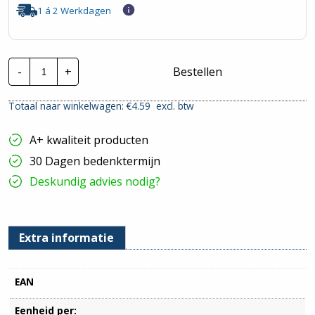
1 á 2 Werkdagen
CTie
-
+
Bestellen
300x4.8mm
Nylon
Fluorescerende
Totaal naar winkelwagen: €
4.59
excl. btw
Tyraps
Roze
|
A+ kwaliteit producten
Per
100
30 Dagen bedenktermijn
stuks
hoeveelheid
Deskundig advies nodig?
Extra informatie
EAN
Eenheid per: