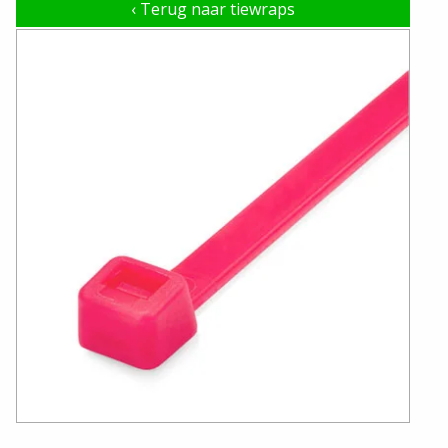
‹
Terug naar tiewraps