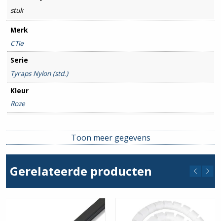
stuk
Merk
CTie
Serie
Tyraps Nylon (std.)
Kleur
Roze
Lengte
300mm
Toon meer gegevens
Breedte
4.8mm
Gerelateerde producten