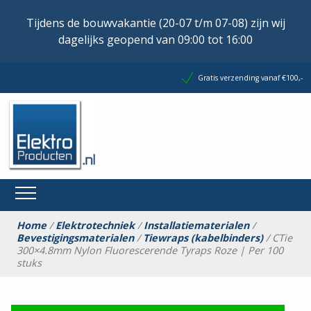
Tijdens de bouwvakantie (20-07 t/m 07-08) zijn wij
dagelijks geopend van 09:00 tot 16:00
Gratis verzending vanaf €100,-
Home
/
Elektrotechniek
/
Installatiematerialen
/
Bevestigingsmaterialen
/
Tiewraps (kabelbinders)
/ CTie
300×4.8mm Nylon Fluorescerende Tyraps Roze | Per 100
stuks