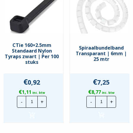
CTie 160×2.5mm
Spiraalbundelband
Standaard Nylon
Transparant | 6mm |
Tyraps zwart | Per 100
25 mtr
stuks
€
€
0,92
7,25
€
€
1,11
8,77
inc. btw
inc. btw
CTie
Spiraalbunde
-
+
-
+
160x2.5mm
Transparant
Standaard
|
Nylon
6mm
Tyraps
|
zwart
25
|
mtr
Per
hoeveelheid