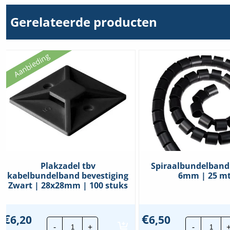
Gerelateerde producten
Aanbieding
Plakzadel tbv
Spiraalbundelband
kabelbundelband bevestiging
6mm | 25 mt
Zwart | 28x28mm | 100 stuks
€
€
6,20
6,50
Plakzadel
Spir
-
+
-
tbv
Zwar