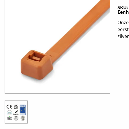
SKU
Eenh
Onze 
eerst
zilve