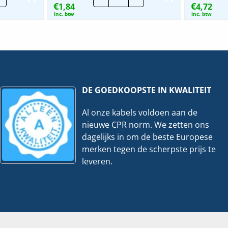
€
€
1,84
Standaard
4,72
m
Nylon
inc. btw
inc. btw
Tyraps
Blauw
|
eelheid
Per
100
stuks
hoeveelheid
DE GOEDKOOPSTE IN KWALITEIT
Al onze kabels voldoen aan de
nieuwe CPR norm. We zetten ons
dagelijks in om de beste Europese
merken tegen de scherpste prijs te
leveren.