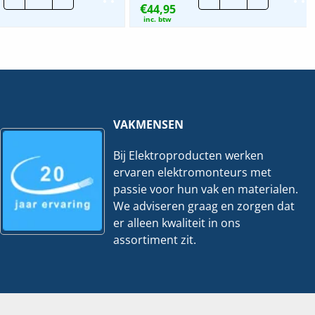
€
Standaard
44,95
Fast
Nylon
366x4.7mm
inc. btw
Tyraps
zwart
zwart
|
|
4+1
10x
Gratis
100
hoeveelheid
stuks
hoeveelheid
VAKMENSEN
Bij Elektroproducten werken
ervaren elektromonteurs met
passie voor hun vak en materialen.
We adviseren graag en zorgen dat
er alleen kwaliteit in ons
assortiment zit.