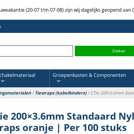
uwvakantie (20-07 t/m 07-08) zijn wij dagelijks geopend van 0
n
chakelmateriaal
Groepenkasten & Componenten
ingsmaterialen
/
Tiewraps (kabelbinders)
/ CTie 200×3.6mm Stand
ie 200×3.6mm Standaard Ny
raps oranje | Per 100 stuks