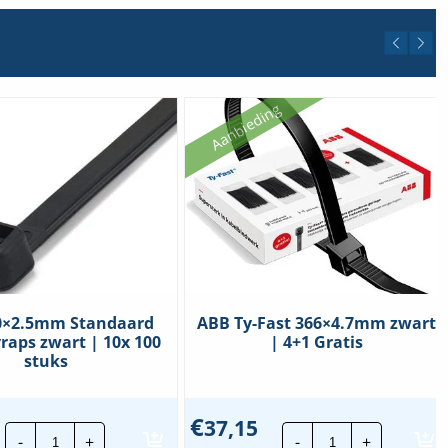
Aanbieding
00×2.5mm Standaard
ABB Ty-Fast 366×4.7mm zwart
raps zwart | 10x 100
| 4+1 Gratis
stuks
€
37,15
CTie
ABB
-
+
-
+
100x2.5mm
Ty-