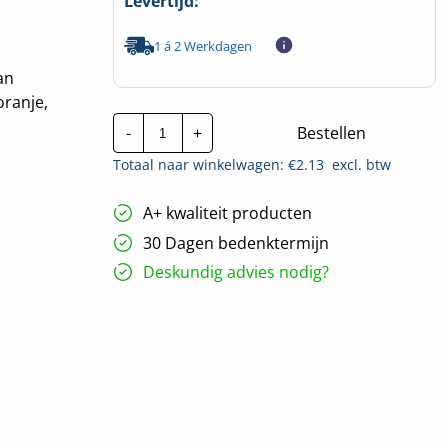
Levertijd:
1 á 2 Werkdagen
an
oranje,
CTie
-
+
Bestellen
200x3.6mm
Standaard
Totaal naar winkelwagen: €
2.13
excl. btw
Nylon
Tyraps
oranje
A+ kwaliteit producten
|
Per
30 Dagen bedenktermijn
100
stuks
Deskundig advies nodig?
hoeveelheid