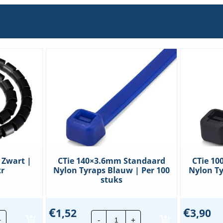
 Zwart |
CTie 140×3.6mm Standaard
CTie 1
r
Nylon Tyraps Blauw | Per 100
Nylon Ty
stuks
€
€
1,52
3,90
aalbundelband
CTie
+
-
+
t
140x3.6mm