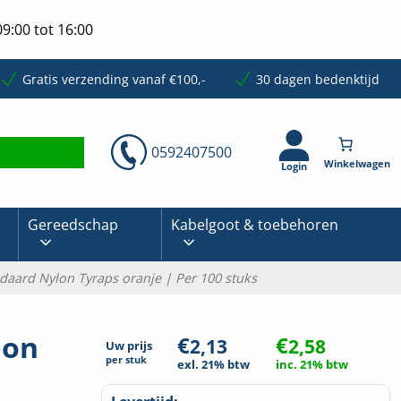
9:00 tot 16:00
Gratis verzending vanaf €100,-
30 dagen bedenktijd
0592407500
Login
Gereedschap
Kabelgoot & toebehoren
aard Nylon Tyraps oranje | Per 100 stuks
lon
€
€
2,13
2,58
Uw prijs
per
stuk
exl. 21% btw
inc. 21% btw