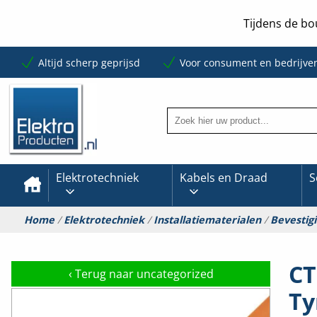
Tijdens de bo
Altijd scherp geprijsd
Voor consument en bedrijve
Elektrotechniek
Kabels en Draad
S
Home
/
Elektrotechniek
/
Installatiematerialen
/
Bevestig
CT
‹
Terug naar uncategorized
Ty