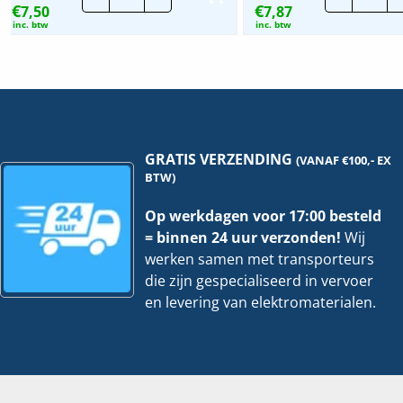
€
€
7,50
kabelbundelband
7,87
|
bevestiging
6m
inc. btw
inc. btw
Zwart
|
|
25
28x28mm
mtr
|
hoev
100
stuks
hoeveelheid
GRATIS VERZENDING
(VANAF €100,- EX
BTW)
Op werkdagen voor 17:00 besteld
= binnen 24 uur verzonden!
Wij
werken samen met transporteurs
die zijn gespecialiseerd in vervoer
en levering van elektromaterialen.