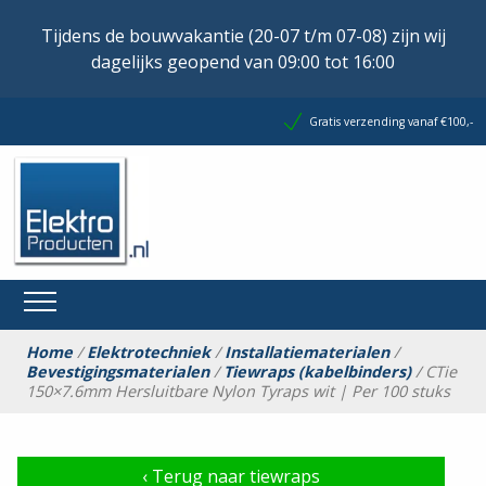
Tijdens de bouwvakantie (20-07 t/m 07-08) zijn wij
dagelijks geopend van 09:00 tot 16:00
Gratis verzending vanaf €100,-
Home
/
Elektrotechniek
/
Installatiematerialen
/
Bevestigingsmaterialen
/
Tiewraps (kabelbinders)
/ CTie
150×7.6mm Hersluitbare Nylon Tyraps wit | Per 100 stuks
‹
Terug naar tiewraps