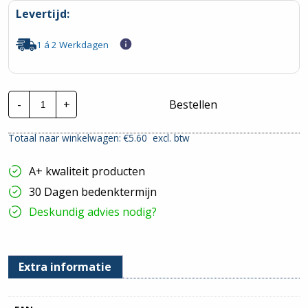
Levertijd:
1 á 2 Werkdagen
CTie
-
+
Bestellen
150x7.6mm
Hersluitbare
Nylon
Totaal naar winkelwagen: €
5.60
excl. btw
Tyraps
wit
|
A+ kwaliteit producten
Per
100
30 Dagen bedenktermijn
stuks
hoeveelheid
Deskundig advies nodig?
Extra informatie