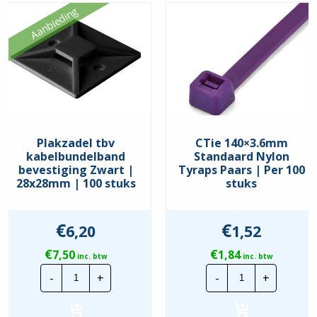
Aanbieding
Plakzadel tbv
CTie 140×3.6mm
kabelbundelband
Standaard Nylon
bevestiging Zwart |
Tyraps Paars | Per 100
28x28mm | 100 stuks
stuks
€
€
6,20
1,52
€
€
7,50
1,84
inc. btw
inc. btw
Plakzadel
CTie
-
+
-
+
tbv
140x3.6mm
kabelbundelband
Standaard
bevestiging
Nylon
Zwart
Tyraps