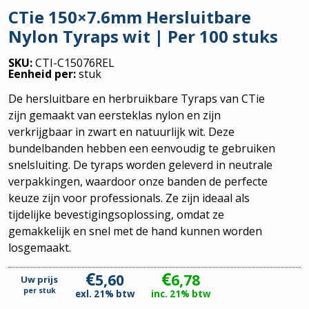
CTie 150×7.6mm Hersluitbare
Nylon Tyraps wit | Per 100 stuks
SKU:
CTI-C15076REL
Eenheid per:
stuk
De hersluitbare en herbruikbare Tyraps van CTie
zijn gemaakt van eersteklas nylon en zijn
verkrijgbaar in zwart en natuurlijk wit. Deze
bundelbanden hebben een eenvoudig te gebruiken
snelsluiting. De tyraps worden geleverd in neutrale
verpakkingen, waardoor onze banden de perfecte
keuze zijn voor professionals. Ze zijn ideaal als
tijdelijke bevestigingsoplossing, omdat ze
gemakkelijk en snel met de hand kunnen worden
losgemaakt.
€
€
5,60
6,78
Uw prijs
per
stuk
exl. 21% btw
inc. 21% btw