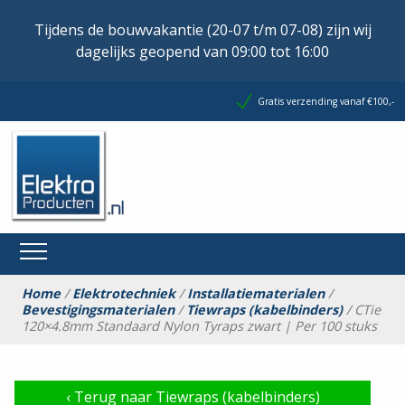
Tijdens de bouwvakantie (20-07 t/m 07-08) zijn wij
dagelijks geopend van 09:00 tot 16:00
Gratis verzending vanaf €100,-
Home
/
Elektrotechniek
/
Installatiematerialen
/
Bevestigingsmaterialen
/
Tiewraps (kabelbinders)
/ CTie
120×4.8mm Standaard Nylon Tyraps zwart | Per 100 stuks
‹
Terug naar Tiewraps (kabelbinders)