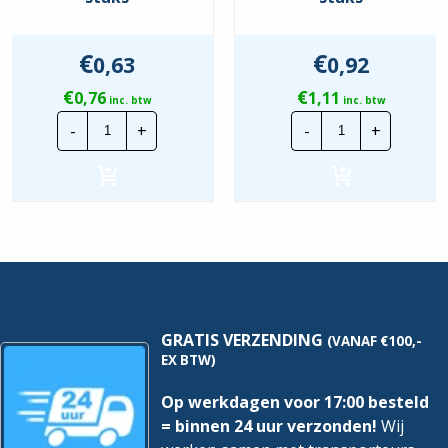
€
€
0,63
0,92
€
€
0,76
1,11
inc. btw
inc. btw
CTie
CTie
-
+
-
+
100x2.5mm
160x2.5mm
Standaard
Standaard
Nylon
Nylon
Tyraps
Tyraps
Blauw
wit
|
|
Per
Per
100
100
stuks
stuks
hoeveelheid
hoeveelheid
GRATIS VERZENDING
(VANAF €100,-
EX BTW)
Op werkdagen voor 17:00 besteld
= binnen 24 uur verzonden!
Wij