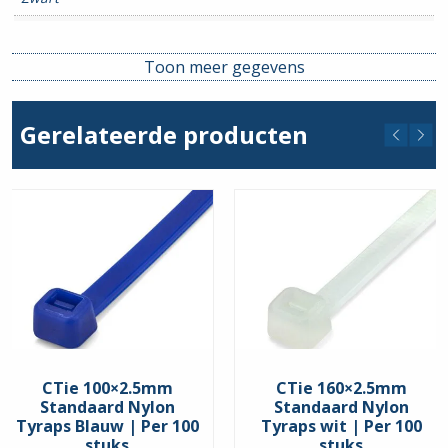
Lengte
120mm
Toon meer gegevens
Breedte
4.8mm
Gerelateerde producten
CTie 100×2.5mm
CTie 160×2.5mm
Standaard Nylon
Standaard Nylon
Tyraps Blauw | Per 100
Tyraps wit | Per 100
stuks
stuks