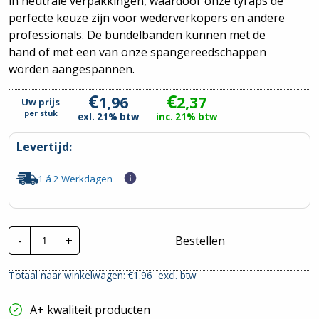
in neutrale verpakkingen, waardoor onze tyraps de
perfecte keuze zijn voor wederverkopers en andere
professionals. De bundelbanden kunnen met de
hand of met een van onze spangereedschappen
worden aangespannen.
€
€
1,96
2,37
Uw prijs
per
stuk
exl. 21% btw
inc. 21% btw
Levertijd:
1 á 2 Werkdagen
CTie
-
+
Bestellen
120x4.8mm
Standaard
Nylon
Totaal naar winkelwagen: €
1.96
excl. btw
Tyraps
zwart
|
A+ kwaliteit producten
Per