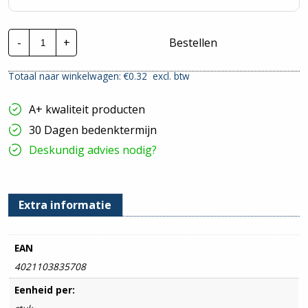
Cimco
-
+
Bestellen
perskabelschoen
|
6mm²
Totaal naar winkelwagen: €
0.32
excl. btw
-
M8
hoeveelheid
A+ kwaliteit producten
30 Dagen bedenktermijn
Deskundig advies nodig?
Extra informatie
EAN
4021103835708
Eenheid per: