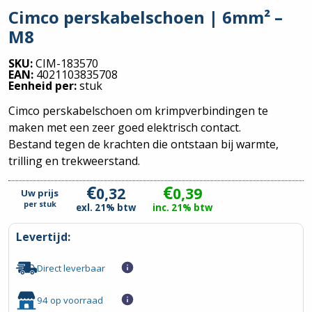
Cimco perskabelschoen | 6mm² –
M8
SKU:
CIM-183570
EAN:
4021103835708
Eenheid per:
stuk
Cimco perskabelschoen om krimpverbindingen te
maken met een zeer goed elektrisch contact.
Bestand tegen de krachten die ontstaan bij warmte,
trilling en trekweerstand.
€
€
0,32
0,39
Uw prijs
per
stuk
exl. 21% btw
inc. 21% btw
Levertijd:
Direct leverbaar
94 op voorraad