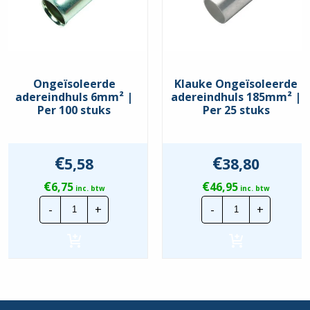
Ongeïsoleerde
Klauke Ongeïsoleerde
adereindhuls 6mm² |
adereindhuls 185mm² |
Per 100 stuks
Per 25 stuks
€
€
5,58
38,80
€
€
6,75
46,95
inc. btw
inc. btw
Ongeïsoleerde
Klauke
-
+
-
+
adereindhuls
Ongeïsoleerd
6mm²
adereindhuls
|
185mm²
Per
|
100
Per
stuks
25
hoeveelheid
stuks
hoeveelheid