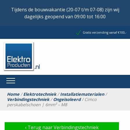
Tijdens de bouwvakantie (20-07 t/m 07-08) zijn wij
dagelijks geopend van 09:00 tot 16:00
Gratis verzending vanaf €100,-
Home
/
Elektrotechniek
/
Installatiematerialen
/
Verbindingstechniek
/
Ongeïsoleerd
/ Cimco
perskabelschoen | 6mm² – M8
‹
Terug naar Verbindingstechniek