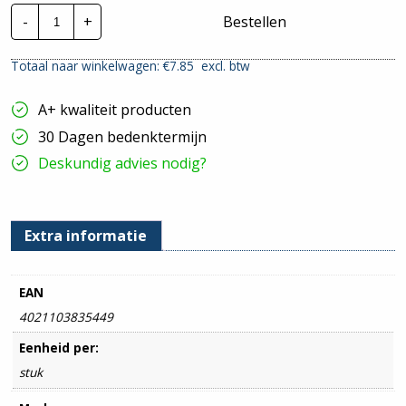
Cimco
-
+
Bestellen
perskabelschoen
|
185mm²
Totaal naar winkelwagen: €
7.85
excl. btw
-
M16
hoeveelheid
A+ kwaliteit producten
30 Dagen bedenktermijn
Deskundig advies nodig?
Extra informatie
EAN
4021103835449
Eenheid per:
stuk