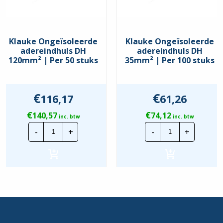
Klauke Ongeïsoleerde
Klauke Ongeïsoleerde
adereindhuls DH
adereindhuls DH
120mm² | Per 50 stuks
35mm² | Per 100 stuks
€
€
116,17
61,26
€
€
140,57
74,12
inc. btw
inc. btw
Klauke
Klauke
-
+
-
+
Ongeïsoleerde
Ongeïsoleerd
adereindhuls
adereindhuls
DH
DH
120mm²
35mm²
|
|
Per
Per
50
100
stuks
stuks
hoeveelheid
hoeveelheid