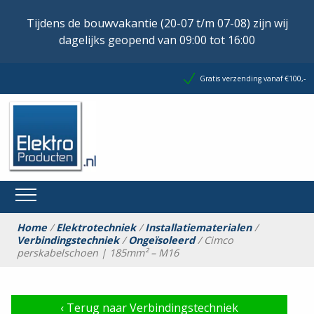
Tijdens de bouwvakantie (20-07 t/m 07-08) zijn wij
dagelijks geopend van 09:00 tot 16:00
Gratis verzending vanaf €100,-
Home
/
Elektrotechniek
/
Installatiematerialen
/
Verbindingstechniek
/
Ongeïsoleerd
/ Cimco
perskabelschoen | 185mm² – M16
‹
Terug naar Verbindingstechniek