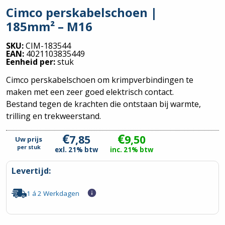
Cimco perskabelschoen |
185mm² – M16
SKU:
CIM-183544
EAN:
4021103835449
Eenheid per:
stuk
Cimco perskabelschoen om krimpverbindingen te
maken met een zeer goed elektrisch contact.
Bestand tegen de krachten die ontstaan bij warmte,
trilling en trekweerstand.
€
€
7,85
9,50
Uw prijs
per
stuk
exl. 21% btw
inc. 21% btw
Levertijd:
1 á 2 Werkdagen