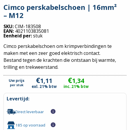
Cimco perskabelschoen | 16mm²
– M12
SKU:
CIM-183508
EAN:
4021103835081
Eenheid per:
stuk
Cimco perskabelschoen om krimpverbindingen te
maken met een zeer goed elektrisch contact.
Bestand tegen de krachten die ontstaan bij warmte,
trilling en trekweerstand.
€
€
1,11
1,34
Uw prijs
per
stuk
exl. 21% btw
inc. 21% btw
Levertijd:
Direct leverbaar
185 op voorraad