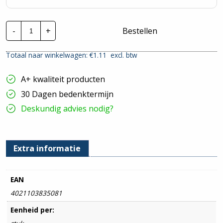
Cimco
-
+
Bestellen
perskabelschoen
|
16mm²
Totaal naar winkelwagen: €
1.11
excl. btw
-
M12
hoeveelheid
A+ kwaliteit producten
30 Dagen bedenktermijn
Deskundig advies nodig?
Extra informatie
EAN
4021103835081
Eenheid per: