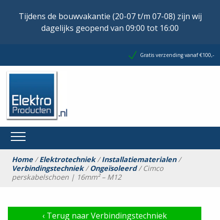
Tijdens de bouwvakantie (20-07 t/m 07-08) zijn wij
dagelijks geopend van 09:00 tot 16:00
Gratis verzending vanaf €100,-
Home
/
Elektrotechniek
/
Installatiematerialen
/
Verbindingstechniek
/
Ongeïsoleerd
/ Cimco
perskabelschoen | 16mm² – M12
‹
Terug naar Verbindingstechniek