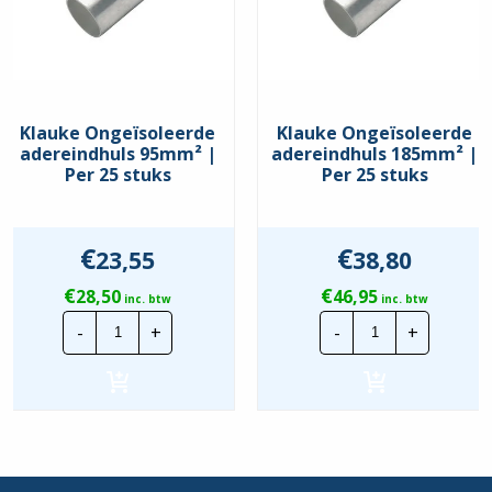
Klauke Ongeïsoleerde
Klauke Ongeïsoleerde
adereindhuls 95mm² |
adereindhuls 185mm² |
Per 25 stuks
Per 25 stuks
€
€
23,55
38,80
€
€
28,50
46,95
inc. btw
inc. btw
Klauke
Klauke
-
+
-
+
Ongeïsoleerde
Ongeïsoleerd
adereindhuls
adereindhuls
95mm²
185mm²
|
|
Per
Per
25
25
stuks
stuks
hoeveelheid
hoeveelheid