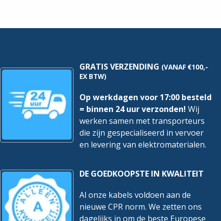
WCD+RA
2V
-
-
Wit
Wit
|
|
2601/6/2300/2
1702-
EAPJW
914
hoeveelheid
hoeveelheid
GRATIS VERZENDING
(VANAF €100,-
EX BTW)
Op werkdagen voor 17:00 besteld
= binnen 24 uur verzonden!
Wij
werken samen met transporteurs
die zijn gespecialiseerd in vervoer
en levering van elektromaterialen.
DE GOEDKOOPSTE IN KWALITEIT
Al onze kabels voldoen aan de
nieuwe CPR norm. We zetten ons
dagelijks in om de beste Europese