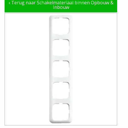
‹
Terug naar Schakelmateriaal binnen Opbouw &
Inbouw