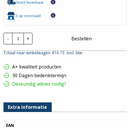
Direct leverbaar
2 op voorraad
Busch-
-
+
Bestellen
Jaeger
Reflex
SI
Totaal naar winkelwagen: €
16.73
excl. btw
|
Afdekraam
5V
A+ kwaliteit producten
-
Wit
30 Dagen bedenktermijn
|
2515-
Deskundig advies nodig?
214
hoeveelheid
Extra informatie
EAN