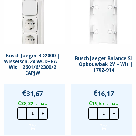
Busch Jaeger BD2000 |
Busch Jaeger Balance SI
Wisselsch. 2x WCD+RA –
| Opbouwbak 2V – Wit |
Wit | 2601/6/2300/2
1702-914
EAPJW
€
€
31,67
16,17
€
€
38,32
19,57
inc. btw
inc. btw
Busch
Busch
-
+
-
+
Jaeger
Jaeger
BD2000
Balance
|
SI
Wisselsch.
|
2x
Opbouwbak