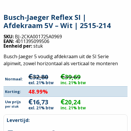
Busch-Jaeger Reflex SI |
Afdekraam 5V – Wit | 2515-214
SKU:
BJ-2CKA001725A0969
EAN:
4011395099506
Eenheid per:
stuk
Busch-Jaeger 5 voudig afdekraam uit de SI Serie
alpinwit, zowel horizontaal als verticaal te monteren
€
€
32,80
39,69
Normaal:
exl. 21% btw
inc. 21% btw
48.99%
Korting:
€
€
16,73
20,24
Uw prijs
per
stuk
exl. 21% btw
inc. 21% btw
Levertijd: