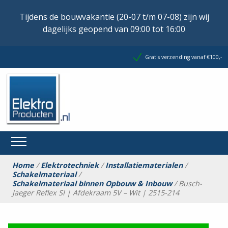
Tijdens de bouwvakantie (20-07 t/m 07-08) zijn wij
dagelijks geopend van 09:00 tot 16:00
Gratis verzending vanaf €100,-
Home
/
Elektrotechniek
/
Installatiematerialen
/
Schakelmateriaal
/
Schakelmateriaal binnen Opbouw & Inbouw
/ Busch-
Jaeger Reflex SI | Afdekraam 5V – Wit | 2515-214