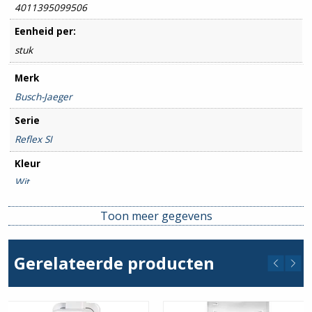
4011395099506
Eenheid per:
stuk
Merk
Busch-Jaeger
Serie
Reflex SI
Kleur
Wit
Type / Soort
Toon meer gegevens
Afdekraam
Beschermingsgraad
Gerelateerde producten
IP20
Montagewijze
Inbouw