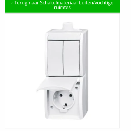
‹
Terug naar Schakelmateriaal buiten/vochtige
ruimtes