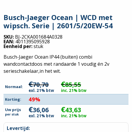
Busch-Jaeger Ocean | WCD met
wipsch. Serie | 2601/5/20EW-54
SKU:
BJ-2CKA001684A0328
EAN:
4011395095928
Eenheid per:
stuk
Busch-Jaeger Ocean IP44 (buiten) combi
wandcontactdoos met randaarde 1 voudig én 2v
serieschakelaar,in het wit.
€
€
70,70
85,55
Normaal:
exl. 21% btw
inc. 21% btw
49%
Korting:
€
€
36,06
43,63
Uw prijs
per
stuk
exl. 21% btw
inc. 21% btw
Levertijd: