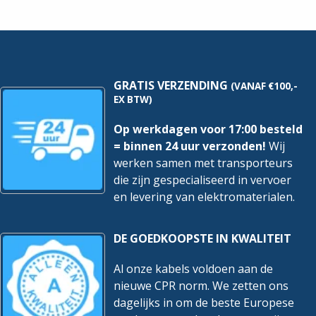
2139
Antraciet
W-
|
53
2105-
hoeveelheid
35
hoeveelheid
GRATIS VERZENDING
(VANAF €100,-
EX BTW)
Op werkdagen voor 17:00 besteld
= binnen 24 uur verzonden!
Wij
werken samen met transporteurs
die zijn gespecialiseerd in vervoer
en levering van elektromaterialen.
DE GOEDKOOPSTE IN KWALITEIT
Al onze kabels voldoen aan de
nieuwe CPR norm. We zetten ons
dagelijks in om de beste Europese