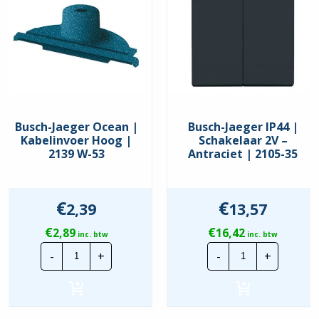
Busch-Jaeger Ocean |
Busch-Jaeger IP44 |
Kabelinvoer Hoog |
Schakelaar 2V –
2139 W-53
Antraciet | 2105-35
€
€
2,39
13,57
€
€
2,89
16,42
inc. btw
inc. btw
Busch-
Busch-
-
+
-
+
Jaeger
Jaeger
Ocean
IP44
|
|
Kabelinvoer
Schakelaar
Hoog
2V
|
-