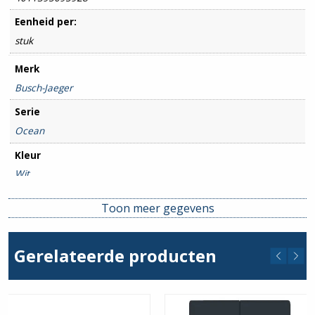
Eenheid per:
stuk
Merk
Busch-Jaeger
Serie
Ocean
Kleur
Wit
Type / Soort
Toon meer gegevens
Bedieningselement
,
Wandcontactdoos
Beschermingsgraad
Gerelateerde producten
IP44
Montagewijze
Opbouw