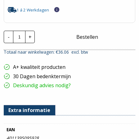
1 á 2 Werkdagen
Busch-
-
+
Bestellen
Jaeger
Ocean
|
Totaal naar winkelwagen: €
36.06
excl. btw
WCD
met
wipsch.
A+ kwaliteit producten
Serie
|
30 Dagen bedenktermijn
2601/5/20EW-
54
Deskundig advies nodig?
hoeveelheid
Extra informatie
EAN
4011395095928