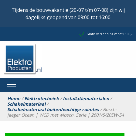
Tijdens de bouwvakantie (20-07 t/m 07-08) zijn wij
dagelijks geopend van 09:00 tot 16:00
Gratis verzending vanaf €100,-
Home
/
Elektrotechniek
/
Installatiematerialen
/
Schakelmateriaal
/
Schakelmateriaal buiten/vochtige ruimtes
/ Busch-
Jaeger Ocean | WCD met wipsch. Serie | 2601/5/20EW-54