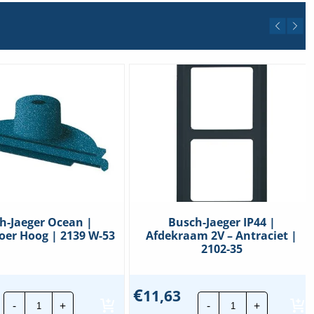
h-Jaeger Ocean |
Busch-Jaeger IP44 |
oer Hoog | 2139 W-53
Afdekraam 2V – Antraciet |
2102-35
€
11,63
Busch-
Busch-
-
+
-
+
Jaeger
Jaeger