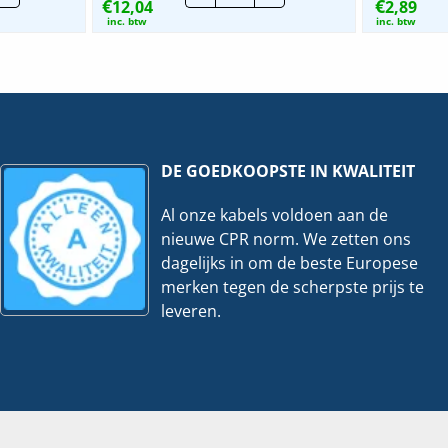
€
€
an
12,04
IP44
2,89
|
inc. btw
inc. btw
D
Afdekraam
2V
-
Wit
icaal
|
2102-
32
hoeveelheid
DE GOEDKOOPSTE IN KWALITEIT
veelheid
Al onze kabels voldoen aan de
nieuwe CPR norm. We zetten ons
dagelijks in om de beste Europese
merken tegen de scherpste prijs te
leveren.