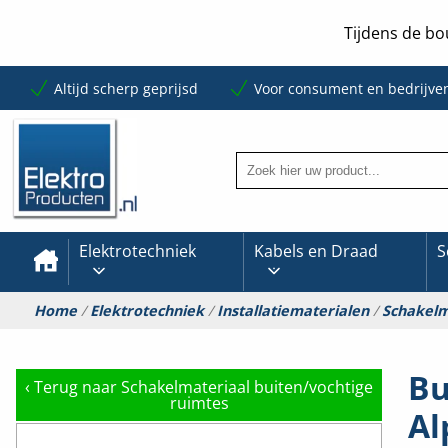
Tijdens de bo
Altijd scherp geprijsd
Voor consument en bedrijve
Elektrotechniek
Kabels en Draad
S
Home
/
Elektrotechniek
/
Installatiematerialen
/
Schakelm
Bu
‹
Terug naar Schakelmateriaal buiten/vochtige
ruimtes
Al