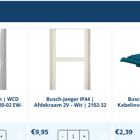
n | WCD
Busch-Jaeger IP44 |
Busc
 20-02 EW-
Afdekraam 2V – Wit | 2102-32
Kabelinv
€
€
9,95
2,39
ch-
Busch-
+
-
+
ger
Jaeger