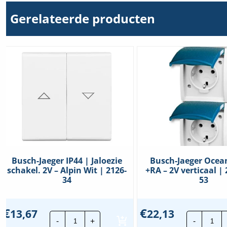
Gerelateerde producten
Busch-Jaeger IP44 | Jaloezie
Busch-Jaeger Ocea
schakel. 2V – Alpin Wit | 2126-
+RA – 2V verticaal |
34
53
€
€
13,67
22,13
Busch-
Bus
-
+
-
Jaeger
Jae