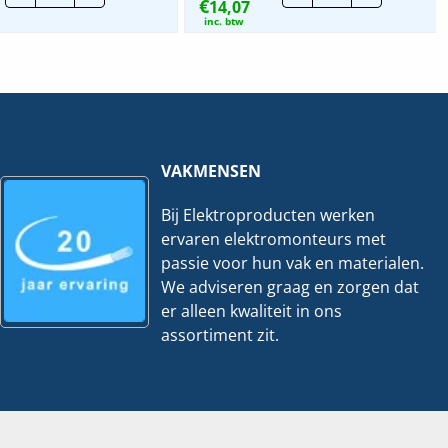
€
Ocean
14,07
IP44
|
|
inc. btw
Kabelinvoer
Afdekraam
Hoog
2V
|
-
2139
Antraciet
W-
|
53
2102-
hoeveelheid
35
hoeveelheid
VAKMENSEN
Bij Elektroproducten werken
ervaren elektromonteurs met
passie voor hun vak en materialen.
We adviseren graag en zorgen dat
er alleen kwaliteit in ons
assortiment zit.