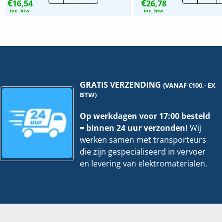
€
€
16,54
IP44
26,78
Oce
|
|
inc. btw
inc. btw
Jaloezie
WC
schakel.
+RA
2V
-
-
2V
Alpin
vert
Wit
|
|
20-
2126-
02
34
EW-
GRATIS VERZENDING
(VANAF €100,- EX
hoeveelheid
53
BTW)
hoe
Op werkdagen voor 17:00 besteld
= binnen 24 uur verzonden!
Wij
werken samen met transporteurs
die zijn gespecialiseerd in vervoer
en levering van elektromaterialen.