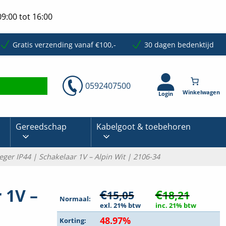
9:00 tot 16:00
Gratis verzending vanaf €100,-
30 dagen bedenktijd
0592407500
Login
Gereedschap
Kabelgoot & toebehoren
eger IP44 | Schakelaar 1V – Alpin Wit | 2106-34
 1V –
€
€
15,05
18,21
Normaal:
exl. 21% btw
inc. 21% btw
48.97%
Korting: