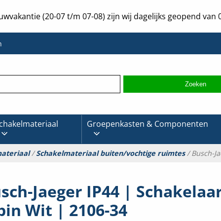
uwvakantie (20-07 t/m 07-08) zijn wij dagelijks geopend van 0
n
chakelmateriaal
Groepenkasten & Componenten
ateriaal
/
Schakelmateriaal buiten/vochtige ruimtes
/ Busch-Ja
sch-Jaeger IP44 | Schakelaar
pin Wit | 2106-34