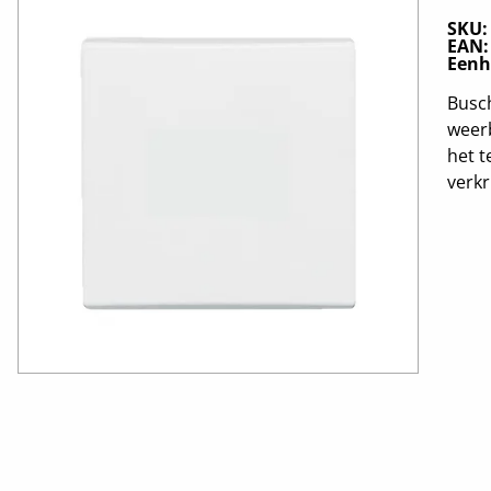
SKU
EAN
Eenh
Busch
weerb
het t
verkr