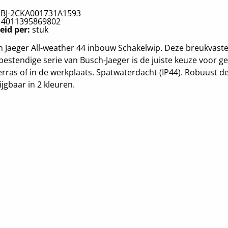
:
BJ-2CKA001731A1593
:
4011395869802
eid per:
stuk
 Jaeger All-weather 44 inbouw Schakelwip. Deze breukvast
estendige serie van Busch-Jaeger is de juiste keuze voor g
erras of in de werkplaats. Spatwaterdacht (IP44). Robuust d
ijgbaar in 2 kleuren.