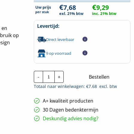
€
€
7,68
9,29
Uw prijs
per
stuk
exl. 21% btw
inc. 21% btw
Levertijd:
e en
ebruik op
Direct leverbaar
esign
9 op voorraad
Busch-
-
+
Bestellen
Jaeger
IP44
Totaal naar winkelwagen: €
7.68
excl. btw
|
Schakelaar
1V
A+ kwaliteit producten
-
Alpin
30 Dagen bedenktermijn
Wit
|
Deskundig advies nodig?
2106-
34
hoeveelheid