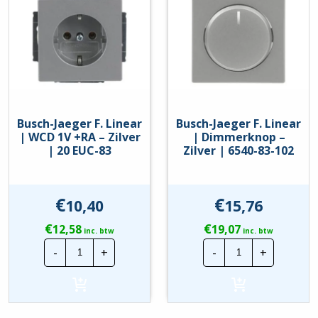
|
83
1803-
hoeveelheid
02-
83
hoeveelheid
Busch-Jaeger F. Linear
Busch-Jaeger F. Linear
| WCD 1V +RA – Zilver
| Dimmerknop –
| 20 EUC-83
Zilver | 6540-83-102
€
€
10,40
15,76
€
€
12,58
19,07
inc. btw
inc. btw
Busch-
Busch-
-
+
-
+
Jaeger
Jaeger
F.
F.
Linear
Linear
|
|
WCD
Dimmerknop
1V
-