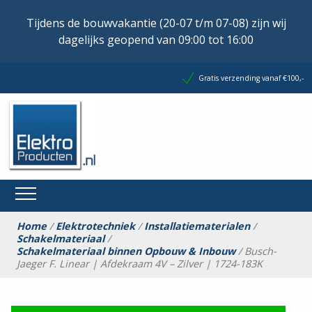
Tijdens de bouwvakantie (20-07 t/m 07-08) zijn wij
dagelijks geopend van 09:00 tot 16:00
Gratis verzending vanaf €100,-
Home
/
Elektrotechniek
/
Installatiematerialen
/
Schakelmateriaal
/
Schakelmateriaal binnen Opbouw & Inbouw
/ Busch-
Jaeger F. Linear | Afdekraam 4V – Zilver | 1724-183K