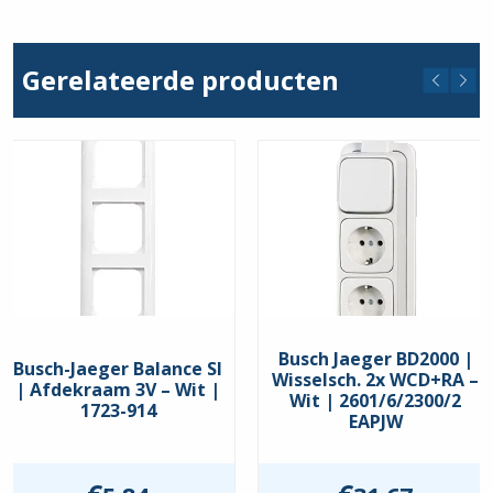
+RA
Zilver
-
|
Zilver
6540-
|
83-
Gerelateerde producten
20
102
EUC-
hoeveelheid
83
hoeveelheid
Busch Jaeger BD2000 |
Busch-Jaeger Balance SI
Wisselsch. 2x WCD+RA –
| Afdekraam 3V – Wit |
Wit | 2601/6/2300/2
1723-914
EAPJW