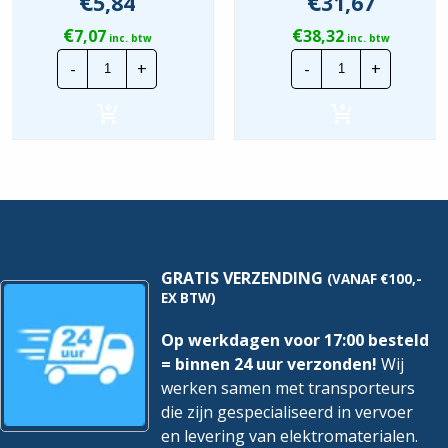
€
€
5,84
31,67
€
€
7,07
38,32
inc. btw
inc. btw
Busch-
Busch
-
+
-
+
Jaeger
Jaeger
Balance
BD2000
SI
|
|
Wisselsch.
Afdekraam
2x
3V
WCD+RA
-
-
Wit
Wit
|
|
1723-
2601/6/2300/2
914
EAPJW
hoeveelheid
hoeveelheid
GRATIS VERZENDING
(VANAF €100,-
EX BTW)
Op werkdagen voor 17:00 besteld
= binnen 24 uur verzonden!
Wij
werken samen met transporteurs
die zijn gespecialiseerd in vervoer
en levering van elektromaterialen.