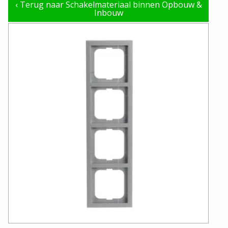
‹
Terug naar Schakelmateriaal binnen Opbouw &
Inbouw