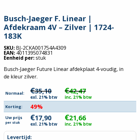
Busch-Jaeger F. Linear |
Afdekraam 4V – Zilver | 1724-
183K
SKU:
BJ-2CKA001754A4309
EAN:
4011395074831
Eenheid per:
stuk
Busch-Jaeger Future Linear afdekplaat 4-voudig, in
de kleur zilver.
€
€
35,10
42,47
Normaal:
exl. 21% btw
inc. 21% btw
49%
Korting:
€
€
17,90
21,66
Uw prijs
per
stuk
exl. 21% btw
inc. 21% btw
Levertijd: