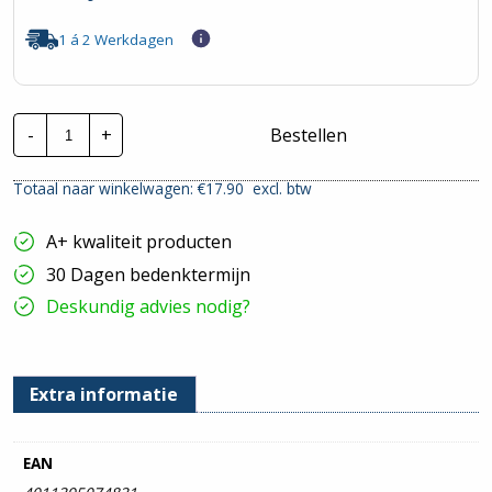
1 á 2 Werkdagen
Busch-
-
+
Bestellen
Jaeger
F.
Linear
Totaal naar winkelwagen: €
17.90
excl. btw
|
Afdekraam
4V
A+ kwaliteit producten
-
Zilver
30 Dagen bedenktermijn
|
1724-
Deskundig advies nodig?
183K
hoeveelheid
Extra informatie
EAN