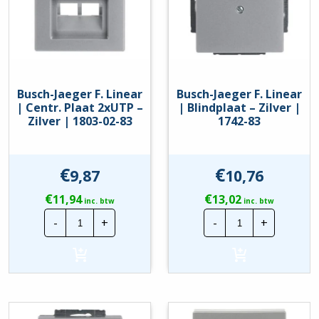
Busch-Jaeger F. Linear
Busch-Jaeger F. Linear
| Centr. Plaat 2xUTP –
| Blindplaat – Zilver |
Zilver | 1803-02-83
1742-83
€
€
9,87
10,76
€
€
11,94
13,02
inc. btw
inc. btw
Busch-
Busch-
-
+
-
+
Jaeger
Jaeger
F.
F.
Linear
Linear
|
|
Centr.
Blindplaat
Plaat
-
2xUTP
Zilver
-
|
Zilver
1742-