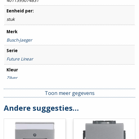
4011395074831
Eenheid per:
stuk
Merk
Busch-Jaeger
Serie
Future Linear
Kleur
Zilver
Type / Soort
Toon meer gegevens
Afdekraam
Andere suggesties…
Beschermingsgraad
IP20
Montagewijze
Inbouw