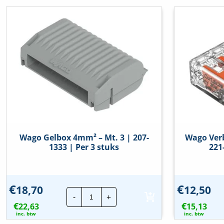
Wago Gelbox 4mm² – Mt. 3 | 207-
Wago Verb
1333 | Per 3 stuks
221
€
€
18,70
12,50
Wago
-
+
Gelbox
€
€
22,63
4mm²
15,13
-
inc. btw
inc. btw
Mt.