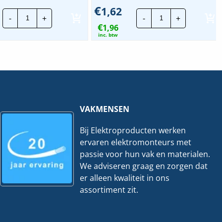
€
1,62
Lapp
Lapp
-
+
-
+
Skintop
Skintop
€
Kabelwartel
1,96
Kabelwartel
MS-
MS-
inc. btw
M
M
|
|
M40x1,5mm
M20x1,5mm
|
|
Messing
Messing
hoeveelheid
hoeveelheid
VAKMENSEN
Bij Elektroproducten werken
ervaren elektromonteurs met
passie voor hun vak en materialen.
We adviseren graag en zorgen dat
er alleen kwaliteit in ons
assortiment zit.