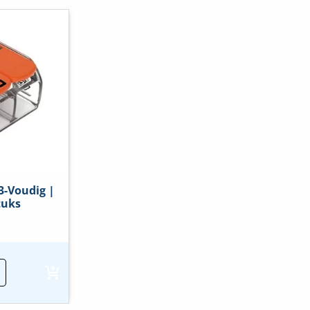
3-Voudig |
tuks
o
ndingsklem
ig