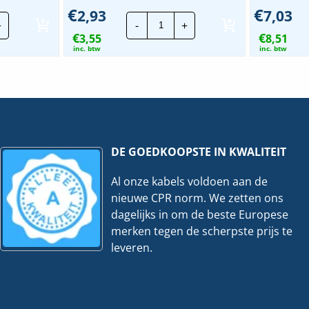
€
€
2,93
7,03
b
Jacob
+
-
+
tstof
kunststof
€
€
el
3,55
wartel
8,51
|
inc. btw
inc. btw
x1,5mm
M50x1,5mm
-
m
12mm
|
Grijs
eelheid
hoeveelheid
DE GOEDKOOPSTE IN KWALITEIT
Al onze kabels voldoen aan de
nieuwe CPR norm. We zetten ons
dagelijks in om de beste Europese
merken tegen de scherpste prijs te
leveren.