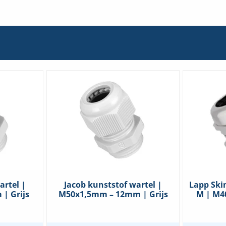
221-
221-
415
413
|
|
Per
Per
25
50
stuks
stuks
hoeveelheid
hoeve
artel |
Jacob kunststof wartel |
Lapp Ski
| Grijs
M50x1,5mm – 12mm | Grijs
M | M4