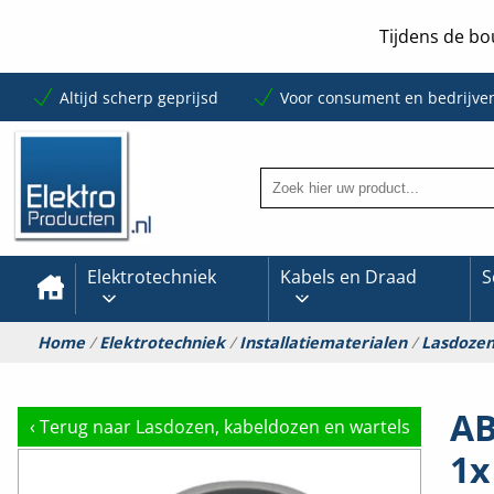
Tijdens de bo
Altijd scherp geprijsd
Voor consument en bedrijve
Elektrotechniek
Kabels en Draad
S
Home
/
Elektrotechniek
/
Installatiematerialen
/
Lasdozen
AB
‹
Terug naar Lasdozen, kabeldozen en wartels
1