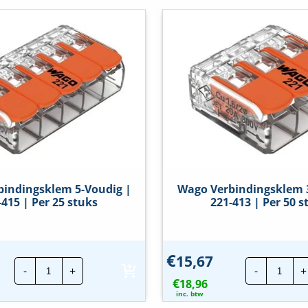
indingsklem 5-Voudig |
Wago Verbindingsklem 
-415 | Per 25 stuks
221-413 | Per 50 s
€
15,67
Wago
Wag
-
+
-
+
Verbindingsklem
Verbi
€
5-
18,96
3-
Voudig
Voud
inc. btw
|
|