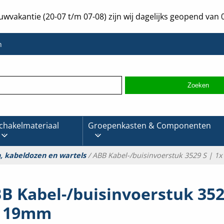
uwvakantie (20-07 t/m 07-08) zijn wij dagelijks geopend van 0
n
chakelmateriaal
Groepenkasten & Componenten
, kabeldozen en wartels
/ ABB Kabel-/buisinvoerstuk 3529 S | 1
B Kabel-/buisinvoerstuk 352
x 19mm