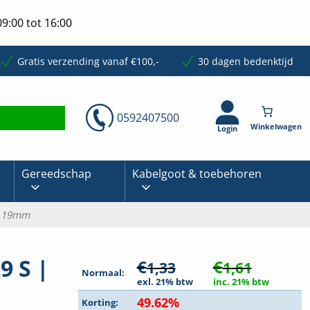
9:00 tot 16:00
Gratis verzending vanaf €100,-
30 dagen bedenktijd
0592407500
Login
Gereedschap
Kabelgoot & toebehoren
x 19mm
9 S |
€
€
1,33
1,61
Normaal:
exl. 21% btw
inc. 21% btw
49.62%
Korting: