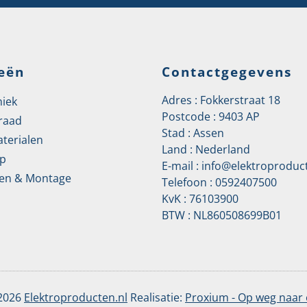
eën
Contactgegevens
Adres : Fokkerstraat 18
niek
Postcode : 9403 AP
raad
Stad : Assen
aterialen
Land : Nederland
p
E-mail :
info@elektroproduct
en & Montage
Telefoon :
0592407500
KvK : 76103900
BTW : NL860508699B01
 2026
Elektroproducten.nl
Realisatie:
Proxium - Op weg naar 