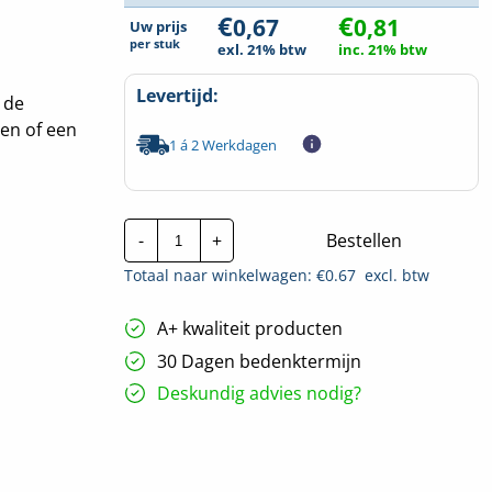
€
€
0,67
0,81
Uw prijs
per
stuk
exl. 21% btw
inc. 21% btw
Levertijd:
 de
ten of een
1 á 2 Werkdagen
ABB
-
+
Bestellen
Kabel-/buisinvoerstuk
3529
Totaal naar winkelwagen: €
0.67
excl. btw
S
|
1x
A+ kwaliteit producten
19mm
hoeveelheid
30 Dagen bedenktermijn
Deskundig advies nodig?