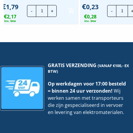
€
€
1,79
0,23
Jacob
Jaco
-
+
-
kunststof
kuns
€
€
2,17
wartel
0,28
wart
|
|
inc. btw
inc. btw
M40x1,5mm
M12
-
-
10mm
8m
|
|
Grijs
Grijs
hoeveelheid
hoev
GRATIS VERZENDING
(VANAF €100,- EX
BTW)
Op werkdagen voor 17:00 besteld
= binnen 24 uur verzonden!
Wij
werken samen met transporteurs
die zijn gespecialiseerd in vervoer
en levering van elektromaterialen.