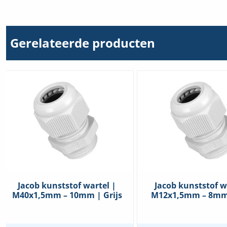
3
|
207-
1333
|
Gerelateerde producten
Per
3
stuks
hoeveelheid
Jacob kunststof wartel |
Jacob kunststof w
M40x1,5mm – 10mm | Grijs
M12x1,5mm – 8mm 