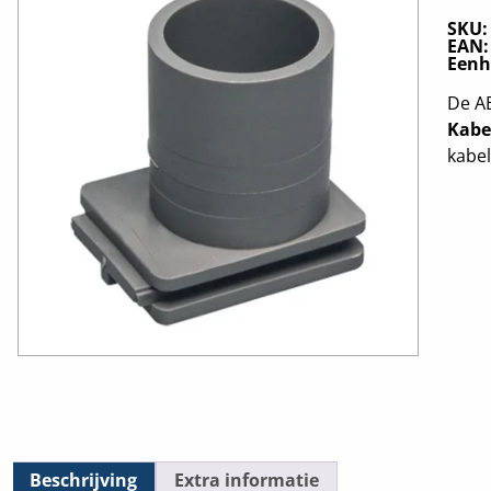
SKU
EAN
Eenh
De AB
Kabe
kabe
Beschrijving
Extra informatie