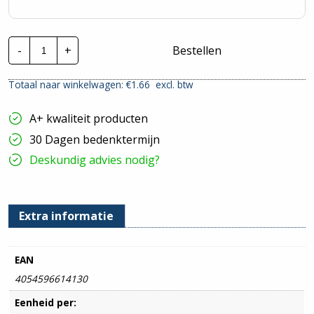
3M
-
+
Bestellen
Temflex
165
isolatietape
Totaal naar winkelwagen: €
1.66
excl. btw
|
19mm
20
A+ kwaliteit producten
meter
|
30 Dagen bedenktermijn
Grijs
hoeveelheid
Deskundig advies nodig?
Extra informatie
EAN
4054596614130
Eenheid per: