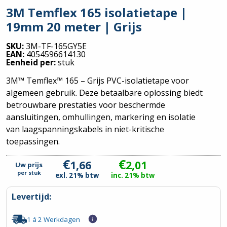
3M Temflex 165 isolatietape |
19mm 20 meter | Grijs
SKU:
3M-TF-165GY5E
EAN:
4054596614130
Eenheid per:
stuk
3M™ Temflex™ 165 – Grijs PVC-isolatietape voor
algemeen gebruik. Deze betaalbare oplossing biedt
betrouwbare prestaties voor beschermde
aansluitingen, omhullingen, markering en isolatie
van laagspanningskabels in niet-kritische
toepassingen.
€
€
1,66
2,01
Uw prijs
per
stuk
exl. 21% btw
inc. 21% btw
Levertijd:
1 á 2 Werkdagen