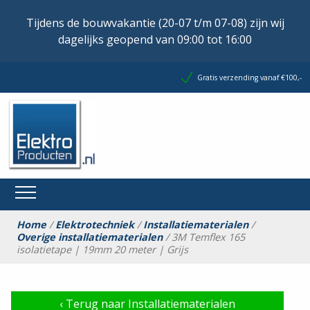
Tijdens de bouwvakantie (20-07 t/m 07-08) zijn wij
dagelijks geopend van 09:00 tot 16:00
Gratis verzending vanaf €100,-
Home
/
Elektrotechniek
/
Installatiematerialen
/
Overige installatiematerialen
/ 3M Temflex 165
isolatietape | 19mm 20 meter | Grijs
‹
Terug naar Installatiematerialen