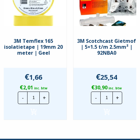
3M Temflex 165
3M Scotchcast Gietmof
isolatietape | 19mm 20
| 5×1.5 t/m 2.5mm² |
meter | Geel
92NBA0
€
€
1,66
25,54
€
€
2,01
30,90
inc. btw
inc. btw
3M
3M
-
+
-
+
Temflex
Scotchcast
165
Gietmof
isolatietape
|
|
5x1.5
19mm
t/m
20
2.5mm²
meter
|
|
92NBA0
Geel
hoeveelheid