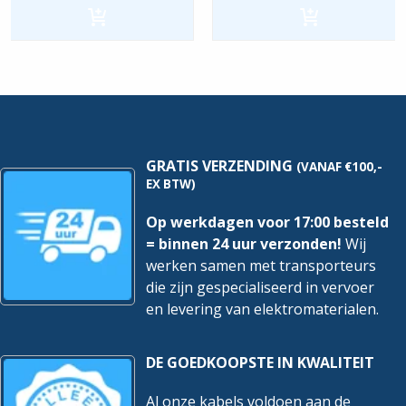
Multi-
|
Grip
32A
|
-
32A
4P
-
-
5P
Female
-
|
Male
Rood
|
hoeveelheid
Rood
hoeveelheid
GRATIS VERZENDING
(VANAF €100,-
EX BTW)
Op werkdagen voor 17:00 besteld
= binnen 24 uur verzonden!
Wij
werken samen met transporteurs
die zijn gespecialiseerd in vervoer
en levering van elektromaterialen.
DE GOEDKOOPSTE IN KWALITEIT
Al onze kabels voldoen aan de