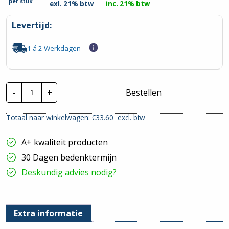
per
stuk
exl. 21% btw
inc. 21% btw
Levertijd:
1 á 2 Werkdagen
Bals
-
+
Bestellen
CEE
Combi
WCD
Totaal naar winkelwagen: €
33.60
excl. btw
|
16A
-
A+ kwaliteit producten
5P
-
30 Dagen bedenktermijn
Female
hoeveelheid
Deskundig advies nodig?
Extra informatie