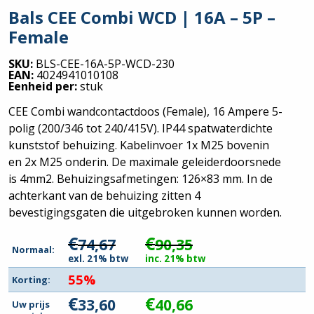
Bals CEE Combi WCD | 16A – 5P –
Female
SKU:
BLS-CEE-16A-5P-WCD-230
EAN:
4024941010108
Eenheid per:
stuk
CEE Combi wandcontactdoos (Female), 16 Ampere 5-
polig (200/346 tot 240/415V). IP44 spatwaterdichte
kunststof behuizing. Kabelinvoer 1x M25 bovenin
en 2x M25 onderin. De maximale geleiderdoorsnede
is 4mm2. Behuizingsafmetingen: 126×83 mm. In de
achterkant van de behuizing zitten 4
bevestigingsgaten die uitgebroken kunnen worden.
€
€
74,67
90,35
Normaal:
exl. 21% btw
inc. 21% btw
55%
Korting:
€
€
33,60
40,66
Uw prijs