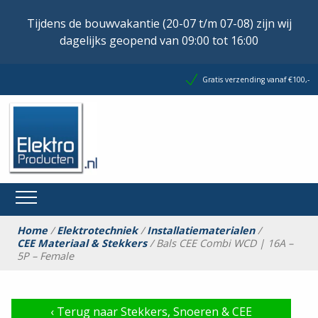
Tijdens de bouwvakantie (20-07 t/m 07-08) zijn wij
dagelijks geopend van 09:00 tot 16:00
Gratis verzending vanaf €100,-
Home
/
Elektrotechniek
/
Installatiematerialen
/
CEE Materiaal & Stekkers
/ Bals CEE Combi WCD | 16A –
5P – Female
‹
Terug naar Stekkers, Snoeren & CEE