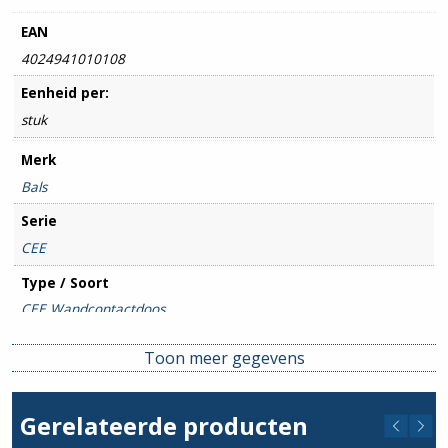
EAN
4024941010108
Eenheid per:
stuk
Merk
Bals
Serie
CEE
Type / Soort
CEE Wandcontactdoos
Amperage
Toon meer gegevens
16A
Aantal polen
Gerelateerde producten
5P