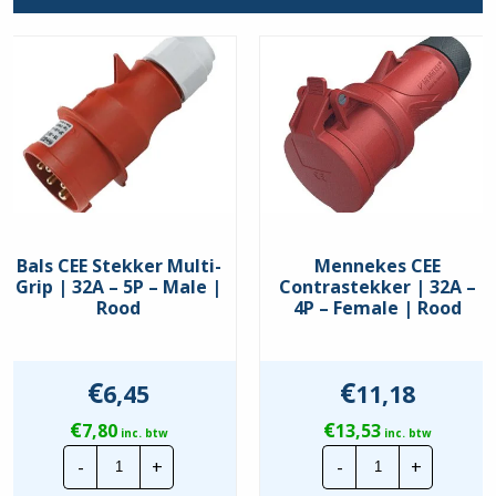
Bals CEE Stekker Multi-
Mennekes CEE
Grip | 32A – 5P – Male |
Contrastekker | 32A –
Rood
4P – Female | Rood
€
€
6,45
11,18
€
€
7,80
13,53
inc. btw
inc. btw
Bals
Mennekes
-
+
-
+
CEE
CEE
Stekker
Contrastekke