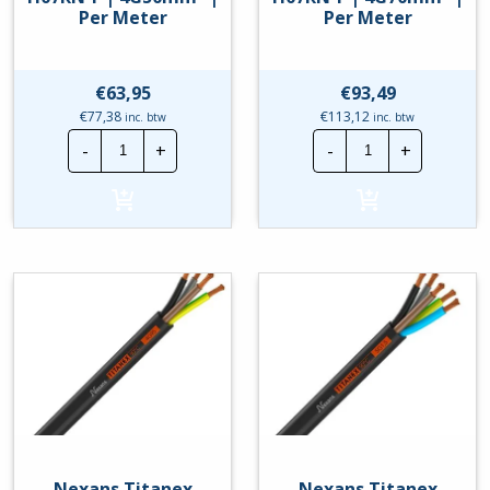
Per Meter
Per Meter
€
63,95
€
93,49
€
77,38
€
113,12
inc. btw
inc. btw
Nexans
Nexans
-
+
-
+
Titanex
Titanex
H07RN-
H07RN-
F
F
|
|
4G50mm²
4G70mm²
|
|
Per
Per
Meter
Meter
hoeveelheid
hoeveelheid
Nexans Titanex
Nexans Titanex