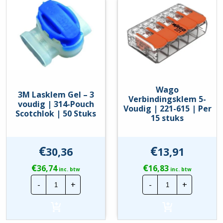
Wago
3M Lasklem Gel – 3
Verbindingsklem 5-
voudig | 314-Pouch
Voudig | 221-615 | Per
Scotchlok | 50 Stuks
15 stuks
€
€
30,36
13,91
€
€
36,74
16,83
inc. btw
inc. btw
3M
Wago
-
+
-
+
Lasklem
Verbindingskl
Gel
5-
-
Voudig
3
|
voudig
221-