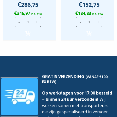
€
€
286,75
152,75
€
€
346,97
184,83
inc. btw
inc. btw
Wavin
Wavin
-
+
-
+
Kabelbuis
Kabelbuis
|
|
75
50
mm
mm
incl.
incl.
trekdraad
trekdraad
|
|
Rol
Rol
50
50
mtr
mtr
hoeveelheid
hoeveelheid
GRATIS VERZENDING
(VANAF €100,-
EX BTW)
Op werkdagen voor 17:00 besteld
= binnen 24 uur verzonden!
Wij
werken samen met transporteurs
die zijn gespecialiseerd in vervoer