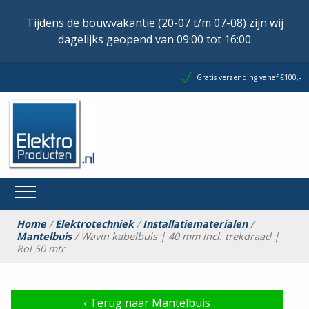
Tijdens de bouwvakantie (20-07 t/m 07-08) zijn wij
dagelijks geopend van 09:00 tot 16:00
Gratis verzending vanaf €100,-
Home
/
Elektrotechniek
/
Installatiematerialen
/
Mantelbuis
/ Wavin kabelbuis | 40 mm incl. trekdraad |
Rol 50 mtr
‹
Terug naar Mantelbuis