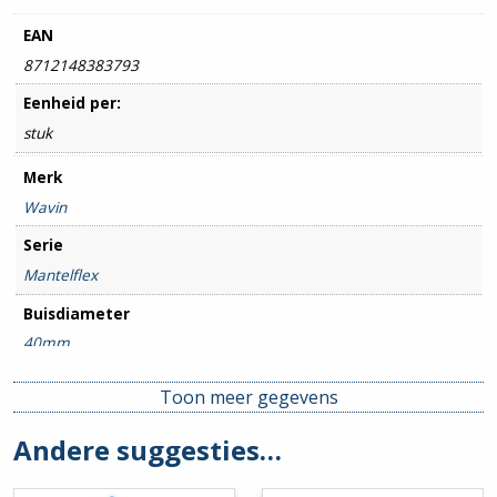
EAN
8712148383793
Eenheid per:
stuk
Merk
Wavin
Serie
Mantelflex
Buisdiameter
40mm
Low friction
Toon meer gegevens
Nee
Andere suggesties…
Kleur
Rood