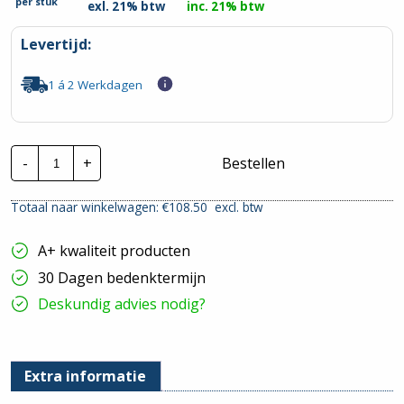
per
stuk
exl. 21% btw
inc. 21% btw
Levertijd:
1 á 2 Werkdagen
Wavin
-
+
Bestellen
kabelbuis
|
40
Totaal naar winkelwagen: €
108.50
excl. btw
mm
incl.
trekdraad
A+ kwaliteit producten
|
Rol
30 Dagen bedenktermijn
50
mtr
Deskundig advies nodig?
hoeveelheid
Extra informatie