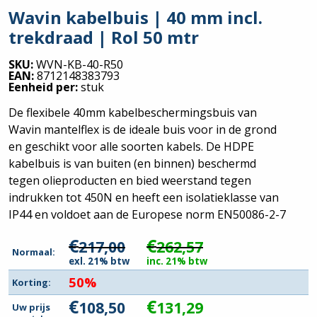
Wavin kabelbuis | 40 mm incl.
trekdraad | Rol 50 mtr
SKU:
WVN-KB-40-R50
EAN:
8712148383793
Eenheid per:
stuk
De flexibele 40mm kabelbeschermingsbuis van
Wavin mantelflex is de ideale buis voor in de grond
en geschikt voor alle soorten kabels. De HDPE
kabelbuis is van buiten (en binnen) beschermd
tegen olieproducten en bied weerstand tegen
indrukken tot 450N en heeft een isolatieklasse van
IP44 en voldoet aan de Europese norm EN50086-2-7
€
€
217,00
262,57
Normaal:
exl. 21% btw
inc. 21% btw
50%
Korting:
€
€
108,50
131,29
Uw prijs