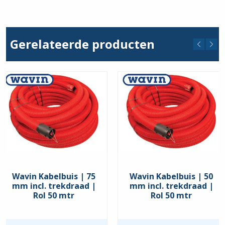
|
615
314-
|
Pouch
Per
Scotchlok
15
|
stuks
Gerelateerde producten
50
hoeveelheid
Stuks
hoeveelheid
Wavin Kabelbuis | 75
Wavin Kabelbuis | 50
mm incl. trekdraad |
mm incl. trekdraad |
Rol 50 mtr
Rol 50 mtr