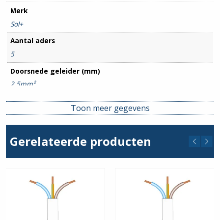
Merk
Sol+
Aantal aders
5
Doorsnede geleider (mm)
2.5mm²
Serie
Toon meer gegevens
VMvL
Kleur
Gerelateerde producten
Zwart
Lengte snoer
50 mtr