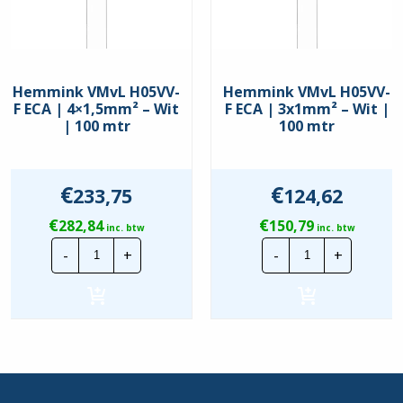
Hemmink VMvL H05VV-
Hemmink VMvL H05VV-
F ECA | 4×1,5mm² – Wit
F ECA | 3x1mm² – Wit |
| 100 mtr
100 mtr
€
€
233,75
124,62
€
€
282,84
150,79
inc. btw
inc. btw
Hemmink
Hemmink
-
+
-
+
VMvL
VMvL
H05VV-
H05VV-
F
F
ECA
ECA
|
|
4x1,5mm²
3x1mm²
-
-
Wit
Wit
|
|
100
100
mtr
mtr