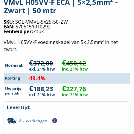
VMvL H05VV-F ECA | 5×2,5mm² –
Zwart | 50 mtr
SKU:
SOL-VMVL-5x25-50-ZW
EAN:
5705151010292
Eenheid per:
stuk
VMvL H05VV-F voedingskabel van 5x 2,5mm² in het
zwart.
€
€
372,00
450,12
Normaal:
exl. 21% btw
inc. 21% btw
49.4%
Korting:
€
€
188,23
227,76
Uw prijs
per
stuk
exl. 21% btw
inc. 21% btw
Levertijd:
1 á 2 Werkdagen