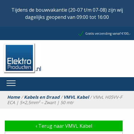
Tijdens de bouwvakantie (20-07 t/m 07-08) zijn wij
dagelijks geopend van 09:00 tot 16:00
Gratis verzending vanaf €100,-
Home
/
Kabels en Draad
/
VMVL Kabel
/ VMvL H05VV-F
ECA | 5×2,5mm² – Zwart | 50 mtr
‹
Terug naar VMVL Kabel