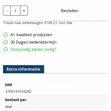
VMvL
-
+
Bestellen
H05VV-
F
ECA
Totaal naar winkelwagen: €
188.23
excl. btw
|
5x2,5mm²
-
A+ kwaliteit producten
Zwart
|
30 Dagen bedenktermijn
50
mtr
Deskundig advies nodig?
hoeveelheid
Extra informatie
EAN
5705151010292
Eenheid per:
stuk