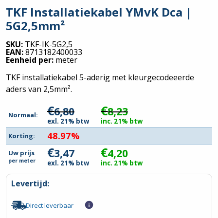
TKF Installatiekabel YMvK Dca |
5G2,5mm²
SKU:
TKF-IK-5G2,5
EAN:
8713182400033
Eenheid per:
meter
TKF installatiekabel 5-aderig met kleurgecodeeerde
aders van 2,5mm².
€
€
6,80
8,23
Normaal:
exl. 21% btw
inc. 21% btw
48.97%
Korting:
€
€
3,47
4,20
Uw prijs
per
meter
exl. 21% btw
inc. 21% btw
Levertijd:
Direct leverbaar