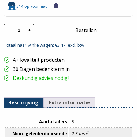
314 op voorraad
TKF
-
+
Bestellen
Installatiekabel
YMvK
Dca
Totaal naar winkelwagen: €
3.47
excl. btw
|
5G2,5mm²
hoeveelheid
A+ kwaliteit producten
30 Dagen bedenktermijn
Deskundig advies nodig?
Beschrijving
Extra informatie
Aantal aders
5
Nom. geleiderdoorsnede
2,5 mm²