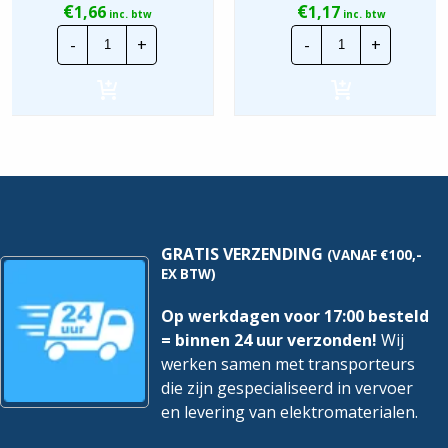
€
€
1,66
1,17
inc. btw
inc. btw
Rookarm volgens IEC 61034-
Nee
TKF
TKF
2
-
+
-
+
Installatiekabel
Installatiekabe
YMvK
YMvK
Scherm
Nee
Dca
Dca
|
|
3G1,5mm²
2X1,5mm²
Toegestane
hoeveelheid
hoeveelheid
kabelbuitentemperatuur na
-40 – 70 °C
montage zonder vibratie
Toegestane
kabelbuitentemperatuur
0 – 70 °C
tijdens montage/handeling
GRATIS VERZENDING
(VANAF €100,-
EX BTW)
Food Contact Material
Nee
REACH
Nee
Op werkdagen voor 17:00 besteld
= binnen 24 uur verzonden!
Wij
werken samen met transporteurs
die zijn gespecialiseerd in vervoer
en levering van elektromaterialen.