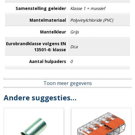
Samenstelling geleider
Klasse 1 = massief
Mantelmateriaal
Polyvinylchloride (PVC)
Mantelkleur
Grijs
Eurobrandklasse volgens EN
Dca
13501-6: klasse
Aantal hulpaders
0
Adercodering
Kleur
Toon meer gegevens
Aderscherm
Nee
Andere suggesties…
Afscherming
Nee
langswaterdicht
Beschermingsgeleider
Ja
(geel/groene ader)
Bewapening
Nee