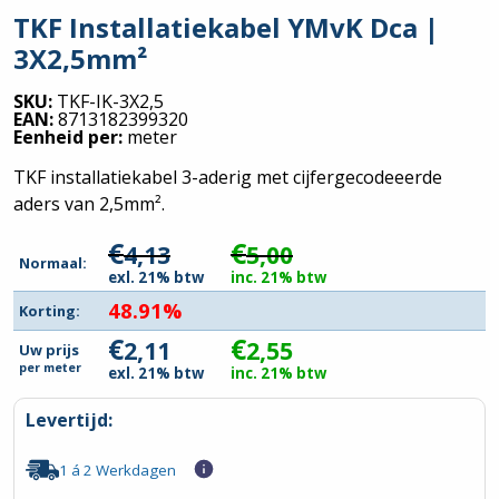
TKF Installatiekabel YMvK Dca |
3X2,5mm²
SKU:
TKF-IK-3X2,5
EAN:
8713182399320
Eenheid per:
meter
TKF installatiekabel 3-aderig met cijfergecodeeerde
aders van 2,5mm².
€
€
4,13
5,00
Normaal:
exl. 21% btw
inc. 21% btw
48.91%
Korting:
€
€
2,11
2,55
Uw prijs
per
meter
exl. 21% btw
inc. 21% btw
Levertijd:
1 á 2 Werkdagen