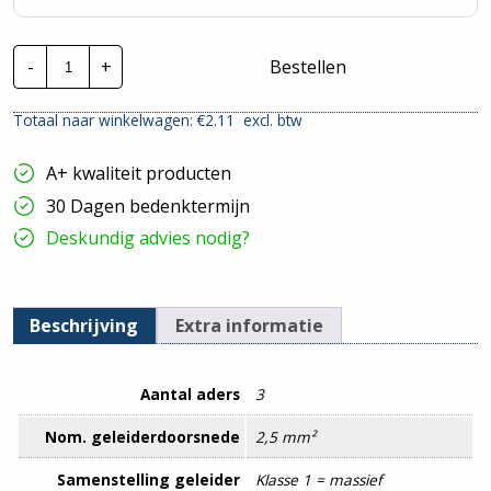
TKF
-
+
Bestellen
Installatiekabel
YMvK
Dca
Totaal naar winkelwagen: €
2.11
excl. btw
|
3X2,5mm²
hoeveelheid
A+ kwaliteit producten
30 Dagen bedenktermijn
Deskundig advies nodig?
Beschrijving
Extra informatie
Aantal aders
3
Nom. geleiderdoorsnede
2,5 mm²
Samenstelling geleider
Klasse 1 = massief