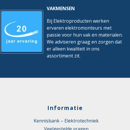
VAKMENSEN
Gevulkaniseerd polyetheen
Materiaal aderisolatie
(XLPE)
Bij Elektroproducten werken
Max. toelaatbare
ervaren elektromonteurs met
90 °C
geleidertemperatuur
passie voor hun vak en materialen.
We adviseren graag en zorgen dat
Min. toegestane buigradius
er alleen kwaliteit in ons
stationaire toepassing/vast
43 mm
assortiment zit.
verlegd
Nom. spanning U0
0,6 kV
Oliebestendig volgens IEC
Nee
60811-404
Oppervlakte geleider
Blank
Informatie
Rookarm volgens EN 61034-
Nee
2
Kennisbank – Elektrotechniek
Rookarm volgens IEC 61034-
Nee
Veelgestelde vragen