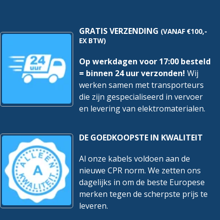
hoeveelheid
Geleider langswaterdicht
Nee
GRATIS VERZENDING
(VANAF €100,-
Geleidermateriaal
Koper
EX BTW)
Geleidervorm
Rond
Op werkdagen voor 17:00 besteld
= binnen 24 uur verzonden!
Wij
Glasvezelelement
Nee
werken samen met transporteurs
Halogeenvrij volgens EN
die zijn gespecialiseerd in vervoer
Nee
60754-1/2
en levering van elektromaterialen.
Halogeenvrij volgens IEC
Nee
60754-2
DE GOEDKOOPSTE IN KWALITEIT
Isolatiebehoud
Nee
Al onze kabels voldoen aan de
nieuwe CPR norm. We zetten ons
Isolatiebehoud volgens IEC
Nee
60331
dagelijks in om de beste Europese
merken tegen de scherpste prijs te
Litze
Nee
leveren.
Loodmantel
Nee