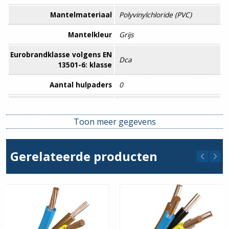
Mantelmateriaal
Polyvinylchloride (PVC)
Mantelkleur
Grijs
Eurobrandklasse volgens EN
Dca
13501-6: klasse
Aantal hulpaders
0
Adercodering
Kleur
Toon meer gegevens
Aderscherm
Nee
Afscherming
Nee
Gerelateerde producten
langswaterdicht
Beschermingsgeleider
Nee
(geel/groene ader)
Bewapening
Nee
Binnenveldsturing
Nee