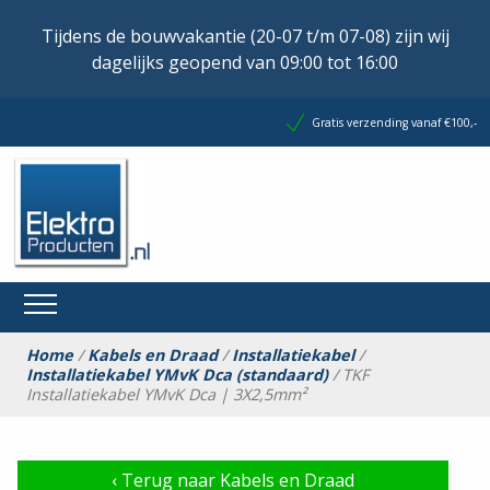
Tijdens de bouwvakantie (20-07 t/m 07-08) zijn wij
dagelijks geopend van 09:00 tot 16:00
Gratis verzending vanaf €100,-
Home
/
Kabels en Draad
/
Installatiekabel
/
Installatiekabel YMvK Dca (standaard)
/ TKF
Installatiekabel YMvK Dca | 3X2,5mm²
‹
Terug naar Kabels en Draad