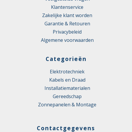
2
Klantenservice
Scherm
Nee
Zakelijke klant worden
Garantie & Retouren
Toegestane
kabelbuitentemperatuur na
-40 – 70 °C
Privacybeleid
montage zonder vibratie
Algemene voorwaarden
Toegestane
kabelbuitentemperatuur
0 – 70 °C
Categorieën
tijdens montage/handeling
Food Contact Material
Nee
Elektrotechniek
Kabels en Draad
REACH
Nee
Installatiematerialen
Gereedschap
Zonnepanelen & Montage
Contactgegevens