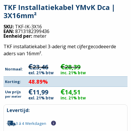
TKF Installatiekabel YMvK Dca |
3X16mm²
SKU:
TKF-IK-3X16
EAN:
8713182399436
Eenheid per:
meter
TKF installatiekabel 3-aderig met cijfergecodeeerde
aders van 16mm².
€
€
23,46
28,39
Normaal:
exl. 21% btw
inc. 21% btw
48.89%
Korting:
€
€
11,99
14,51
Uw prijs
per
meter
exl. 21% btw
inc. 21% btw
Levertijd:
3 á 4 Werkdagen