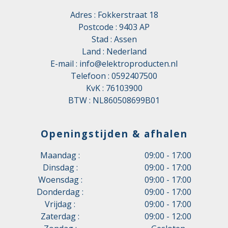
Oppervlakte geleider
Blank
Adres : Fokkerstraat 18
Postcode : 9403 AP
Rookarm volgens EN 61034-
Nee
Stad : Assen
2
Land : Nederland
Rookarm volgens IEC 61034-
E-mail :
info@elektroproducten.nl
Nee
2
Telefoon :
0592407500
KvK : 76103900
Scherm
Nee
BTW : NL860508699B01
Toegestane
kabelbuitentemperatuur na
-40 – 70 °C
montage zonder vibratie
Openingstijden & afhalen
Toegestane
Maandag :
09:00 - 17:00
kabelbuitentemperatuur
0 – 70 °C
Dinsdag :
09:00 - 17:00
tijdens montage/handeling
Woensdag :
09:00 - 17:00
Donderdag :
09:00 - 17:00
Food Contact Material
Nee
Vrijdag :
09:00 - 17:00
REACH
Nee
Zaterdag :
09:00 - 12:00