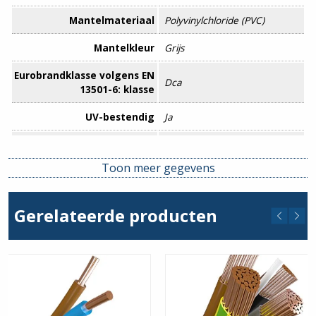
Mantelmateriaal
Polyvinylchloride (PVC)
Mantelkleur
Grijs
Eurobrandklasse volgens EN
Dca
13501-6: klasse
UV-bestendig
Ja
Aantal hulpaders
0
Toon meer gegevens
Adercodering
Kleur
Adercodering volgens HD
Ja
Gerelateerde producten
308 S2
Aderscherm
Nee
Afscherming
Nee
langswaterdicht
Beschermingsgeleider