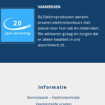
Geleidervorm
Rond
VAKMENSEN
Geschikt als
Nee
Bij Elektroproducten werken
hoogspanningskabel
ervaren elektromonteurs met
Geschikt als installatiekabel
Ja
passie voor hun vak en materialen.
We adviseren graag en zorgen dat
Geschikt als
Nee
er alleen kwaliteit in ons
middenspanningskabel
assortiment zit.
Gewicht
702 kg/km
Glasvezelelement
Nee
Halogeenvrij volgens EN
Nee
60754-1/2
Halogeenvrij volgens IEC
Nee
Informatie
60754-2
Isolatiebehoud
Nee
Kennisbank – Elektrotechniek
Veelgestelde vragen