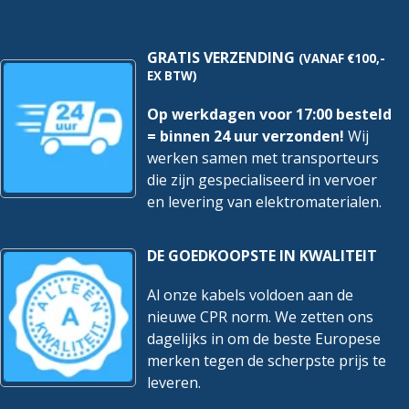
Eurobrandklasse volgens EN
13501-6:
a3
GRATIS VERZENDING
(VANAF €100,-
corrosiviteit/zuurgraad
EX BTW)
Eurobrandklasse volgens EN
s2
Op werkdagen voor 17:00 besteld
13501-6: rookontwikkeling
= binnen 24 uur verzonden!
Wij
Functiebehoud
Nee
werken samen met transporteurs
die zijn gespecialiseerd in vervoer
Gecertificeerd voor
en levering van elektromaterialen.
luchthaven
Nee
verlichtingskabel
DE GOEDKOOPSTE IN KWALITEIT
Gecertificeerd voor
Nee
scheepsapplicaties
Al onze kabels voldoen aan de
nieuwe CPR norm. We zetten ons
Geleidende coating
Nee
dagelijks in om de beste Europese
Geleider langswaterdicht
Nee
merken tegen de scherpste prijs te
leveren.
Geleidermateriaal
Koper