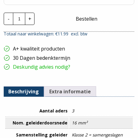
TKF
-
+
Bestellen
Installatiekabel
YMvK
Dca
Totaal naar winkelwagen: €
11.99
excl. btw
|
3X16mm²
hoeveelheid
A+ kwaliteit producten
30 Dagen bedenktermijn
Deskundig advies nodig?
Beschrijving
Extra informatie
Aantal aders
3
Nom. geleiderdoorsnede
16 mm²
Samenstelling geleider
Klasse 2 = samengeslagen