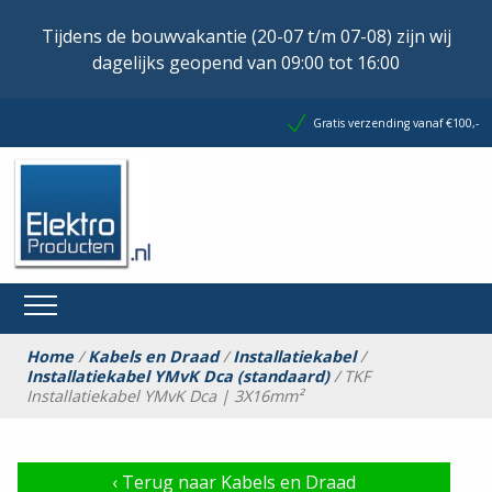
Tijdens de bouwvakantie (20-07 t/m 07-08) zijn wij
dagelijks geopend van 09:00 tot 16:00
Gratis verzending vanaf €100,-
Home
/
Kabels en Draad
/
Installatiekabel
/
Installatiekabel YMvK Dca (standaard)
/ TKF
Installatiekabel YMvK Dca | 3X16mm²
‹
Terug naar Kabels en Draad